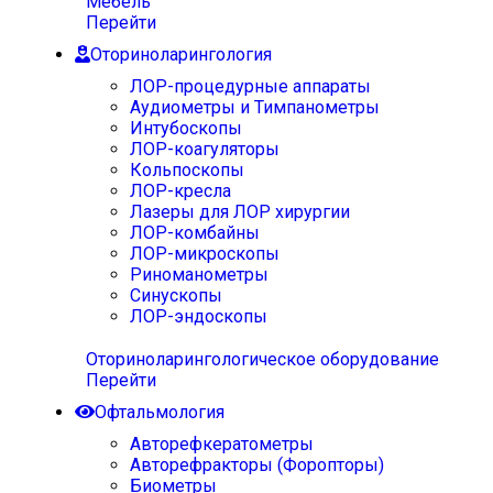
Мебель
Перейти
Оториноларингология
ЛОР-процедурные аппараты
Аудиометры и Тимпанометры
Интубоскопы
ЛОР-коагуляторы
Кольпоскопы
ЛОР-кресла
Лазеры для ЛОР хирургии
ЛОР-комбайны
ЛОР-микроскопы
Риноманометры
Синускопы
ЛОР-эндоскопы
Оториноларингологическое оборудование
Перейти
Офтальмология
Авторефкератометры
Авторефракторы (Форопторы)
Биометры