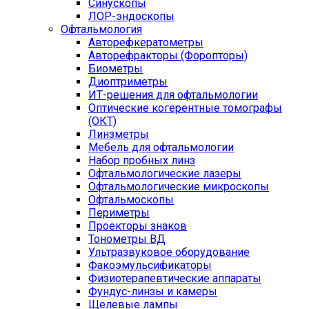
Синускопы
ЛОР-эндоскопы
Офтальмология
Авторефкератометры
Авторефракторы (Форопторы)
Биометры
Диоптриметры
ИТ-решения для офтальмологии
Оптические когерентные томографы
(ОКТ)
Линзметры
Мебель для офтальмологии
Набор пробных линз
Офтальмологические лазеры
Офтальмологические микроскопы
Офтальмоскопы
Периметры
Проекторы знаков
Тонометры ВД
Ультразвуковое оборудование
Факоэмульсификаторы
Физиотерапевтические аппараты
Фундус-линзы и камеры
Щелевые лампы