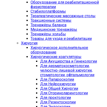
Оборудование для реабилитационной
физиотерапии
Стабилоплатформы
Терапевтические массажные столы
Тракционные системы
Тренажёры баланса
Медицинские тренажёры
Тренажёры ходьбы
Товары для ухода и реабилитации
Хирургия
Хирургическое дополнительное
оборудование
Хирургические коагуляторы
Для Акушерства и Гинекологии
Для дерматокосметологии,
челюстно-лицевой хирургии,
стоматологии, офтальмологии
Для Лапароскопии
Для Нейрохирургии
Для Общей Хирургии
Для Оториноларингологии
Для проктологии
Для Резектоскопии
Для Эндоскопии