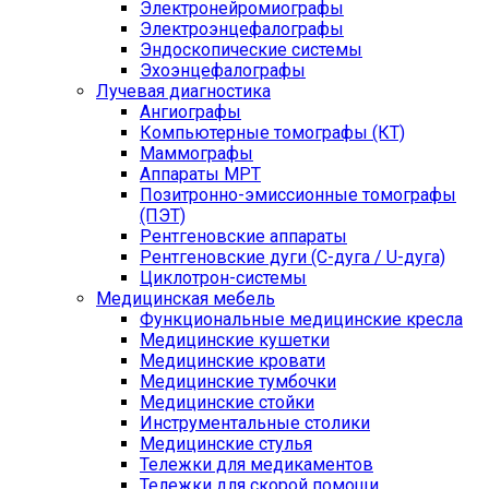
Электронейромиографы
Электроэнцефалографы
Эндоскопические системы
Эхоэнцефалографы
Лучевая диагностика
Ангиографы
Компьютерные томографы (КТ)
Маммографы
Аппараты МРТ
Позитронно-эмиссионные томографы
(ПЭТ)
Рентгеновские аппараты
Рентгеновские дуги (С-дуга / U-дуга)
Циклотрон-системы
Медицинская мебель
Функциональные медицинские кресла
Медицинские кушетки
Медицинские кровати
Медицинские тумбочки
Медицинские стойки
Инструментальные столики
Медицинские стулья
Тележки для медикаментов
Тележки для скорой помощи