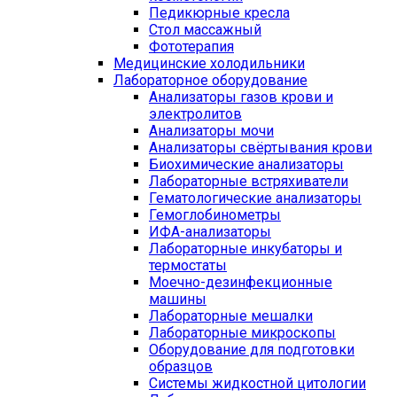
Педикюрные кресла
Стол массажный
Фототерапия
Медицинские холодильники
Лабораторное оборудование
Анализаторы газов крови и
электролитов
Анализаторы мочи
Анализаторы свёртывания крови
Биохимические анализаторы
Лабораторные встряхиватели
Гематологические анализаторы
Гемоглобинометры
ИФА-анализаторы
Лабораторные инкубаторы и
термостаты
Моечно-дезинфекционные
машины
Лабораторные мешалки
Лабораторные микроскопы
Оборудование для подготовки
образцов
Системы жидкостной цитологии