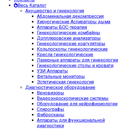
Весь Каталог
Акушерство и гинекология
Абдоминальная декомпрессия
Хирургические Аспираторы дыма
Аппараты БОС-терапии
Гинекологические комбайны
Допплеровские анализаторы
Гинекологические коагуляторы
Кольпоскопы гинекологические
Кресла гинекологические
Лазерные аппараты для гинекологии
Гинекологические столы и кровати
УЗИ Аппараты
Фетальные мониторы
Эстетическая гинекология
Диагностическое оборудование
Веновизоры
Видеоэндоскопические системы
Оборудование для нейрофизиологии
Спирографы
Фибросканы
Аппараты для функциональной
диагностики