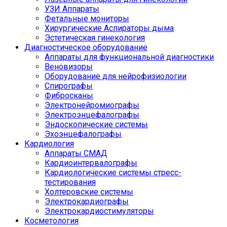
УЗИ Аппараты
Фетальные мониторы
Хирургические Аспираторы дыма
Эстетическая гинекология
Диагностическое оборудование
Аппараты для функциональной диагностики
Веновизоры
Оборудование для нейрофизиологии
Спирографы
Фибросканы
Электронейромиографы
Электроэнцефалографы
Эндоскопические системы
Эхоэнцефалографы
Кардиология
Аппараты СМАД
Кардиоинтервалографы
Кардиологические системы стресс-
тестирования
Холтеровские системы
Электрокардиографы
Электрокардиостимуляторы
Косметология