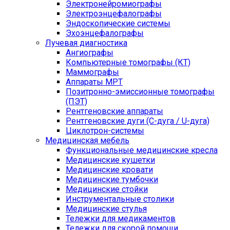
Электронейромиографы
Электроэнцефалографы
Эндоскопические системы
Эхоэнцефалографы
Лучевая диагностика
Ангиографы
Компьютерные томографы (КТ)
Маммографы
Аппараты МРТ
Позитронно-эмиссионные томографы
(ПЭТ)
Рентгеновские аппараты
Рентгеновские дуги (С-дуга / U-дуга)
Циклотрон-системы
Медицинская мебель
Функциональные медицинские кресла
Медицинские кушетки
Медицинские кровати
Медицинские тумбочки
Медицинские стойки
Инструментальные столики
Медицинские стулья
Тележки для медикаментов
Тележки для скорой помощи