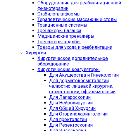
Оборудование для реабилитационной
физиотерапии
Стабилоплатформы
Терапевтические массажные столы
Тракционные системы
Тренажёры баланса
Медицинские тренажёры
Тренажёры ходьбы
Товары для ухода и реабилитации
Хирургия
Хирургическое дополнительное
оборудование
Хирургические коагуляторы
Для Акушерства и Гинекологии
Для дерматокосметологии,
челюстно-лицевой хирургии,
стоматологии, офтальмологии
Для Лапароскопии
Для Нейрохирургии
Для Общей Хирургии
Для Оториноларингологии
Для проктологии
Для Резектоскопии
Для Эндоскопии