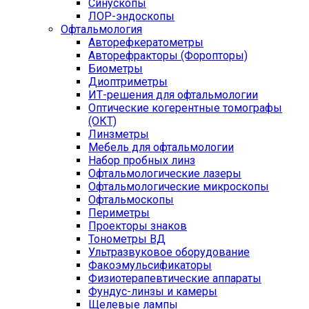
Синускопы
ЛОР-эндоскопы
Офтальмология
Авторефкератометры
Авторефракторы (Форопторы)
Биометры
Диоптриметры
ИТ-решения для офтальмологии
Оптические когерентные томографы
(ОКТ)
Линзметры
Мебель для офтальмологии
Набор пробных линз
Офтальмологические лазеры
Офтальмологические микроскопы
Офтальмоскопы
Периметры
Проекторы знаков
Тонометры ВД
Ультразвуковое оборудование
Факоэмульсификаторы
Физиотерапевтические аппараты
Фундус-линзы и камеры
Щелевые лампы