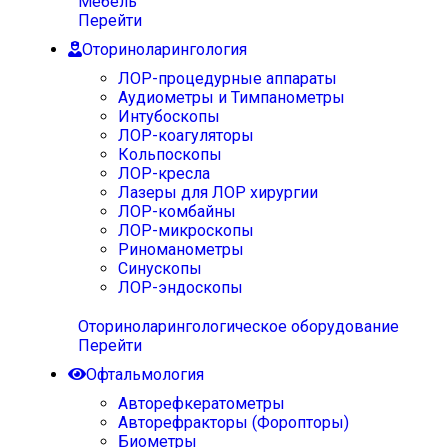
Мебель
Перейти
Оториноларингология
ЛОР-процедурные аппараты
Аудиометры и Тимпанометры
Интубоскопы
ЛОР-коагуляторы
Кольпоскопы
ЛОР-кресла
Лазеры для ЛОР хирургии
ЛОР-комбайны
ЛОР-микроскопы
Риноманометры
Синускопы
ЛОР-эндоскопы
Оториноларингологическое оборудование
Перейти
Офтальмология
Авторефкератометры
Авторефракторы (Форопторы)
Биометры