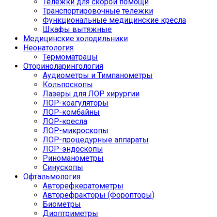
Тележки для скорой помощи
Транспортировочные тележки
Функциональные медицинские кресла
Шкафы вытяжные
Медицинские холодильники
Неонатология
Термоматрацы
Оториноларингология
Аудиометры и Тимпанометры
Кольпоскопы
Лазеры для ЛОР хирургии
ЛОР-коагуляторы
ЛОР-комбайны
ЛОР-кресла
ЛОР-микроскопы
ЛОР-процедурные аппараты
ЛОР-эндоскопы
Риноманометры
Синускопы
Офтальмология
Авторефкератометры
Авторефракторы (Форопторы)
Биометры
Диоптриметры