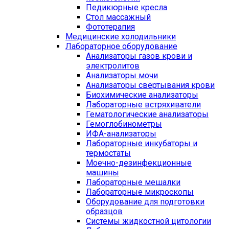
Педикюрные кресла
Стол массажный
Фототерапия
Медицинские холодильники
Лабораторное оборудование
Анализаторы газов крови и
электролитов
Анализаторы мочи
Анализаторы свёртывания крови
Биохимические анализаторы
Лабораторные встряхиватели
Гематологические анализаторы
Гемоглобинометры
ИФА-анализаторы
Лабораторные инкубаторы и
термостаты
Моечно-дезинфекционные
машины
Лабораторные мешалки
Лабораторные микроскопы
Оборудование для подготовки
образцов
Системы жидкостной цитологии