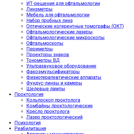
ИТ-решения для офтальмологии
Линзметры
Мебель для офтальмологии
Набор пробных линз
Оптические когерентные томографы (ОКТ)
Офтальмологические лазеры
Офтальмологические микроскопы
Офтальмоскопы
Периметры
Проекторы знаков
Тонометры ВД
Ультразвуковое оборудование
Факоэмульсификаторы
Физиотерапевтические аппараты
Фундус-линзы и камеры
Щелевые лампы
Проктология
Кольпоскоп проктолога
Комбайны проктологические
Кресло проктолога
Лазер проктологический
Психология
Реабилитация