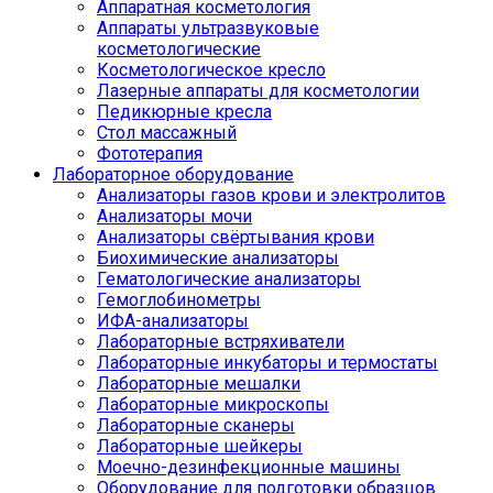
Аппаратная косметология
Аппараты ультразвуковые
косметологические
Косметологическое кресло
Лазерные аппараты для косметологии
Педикюрные кресла
Стол массажный
Фототерапия
Лабораторное оборудование
Анализаторы газов крови и электролитов
Анализаторы мочи
Анализаторы свёртывания крови
Биохимические анализаторы
Гематологические анализаторы
Гемоглобинометры
ИФА-анализаторы
Лабораторные встряхиватели
Лабораторные инкубаторы и термостаты
Лабораторные мешалки
Лабораторные микроскопы
Лабораторные сканеры
Лабораторные шейкеры
Моечно-дезинфекционные машины
Оборудование для подготовки образцов