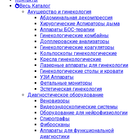
Весь Каталог
Акушерство и гинекология
Абдоминальная декомпрессия
Хирургические Аспираторы дыма
Аппараты БОС-терапии
Гинекологические комбайны
Допплеровские анализаторы
Гинекологические коагуляторы
Кольпоскопы гинекологические
Кресла гинекологические
Лазерные аппараты для гинекологии
Гинекологические столы и кровати
УЗИ Аппараты
Фетальные мониторы
Эстетическая гинекология
Диагностическое оборудование
Веновизоры
Видеоэндоскопические системы
Оборудование для нейрофизиологии
Спирографы
Фибросканы
Аппараты для функциональной
диагностики