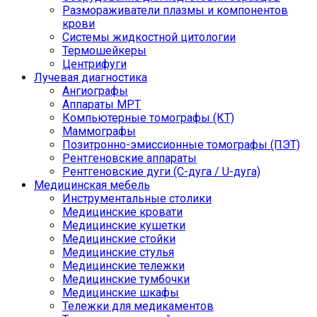
Размораживатели плазмы и компонентов
крови
Системы жидкостной цитологии
Термошейкеры
Центрифуги
Лучевая диагностика
Ангиографы
Аппараты МРТ
Компьютерные томографы (КТ)
Маммографы
Позитронно-эмиссионные томографы (ПЭТ)
Рентгеновские аппараты
Рентгеновские дуги (С-дуга / U-дуга)
Медицинская мебель
Инструментальные столики
Медицинские кровати
Медицинские кушетки
Медицинские стойки
Медицинские стулья
Медицинские тележки
Медицинские тумбочки
Медицинские шкафы
Тележки для медикаментов