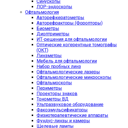
Синускопы
ЛОР-эндоскопы
Офтальмология
Авторефкератометры
Авторефракторы (Форопторы)
Биометры
Диоптриметры
ИТ-решения для офтальмологии
Оптические когерентные томографы
(ОКТ)
Линзметры
Мебель для офтальмологии
Набор пробных линз
Офтальмологические лазеры
Офтальмологические микроскопы
Офтальмоскопы
Периметры
Проекторы знаков
Тонометры ВД
Ультразвуковое оборудование
Факоэмульсификаторы
Физиотерапевтические аппараты
Фундус-линзы и камеры
Щелевые лампы