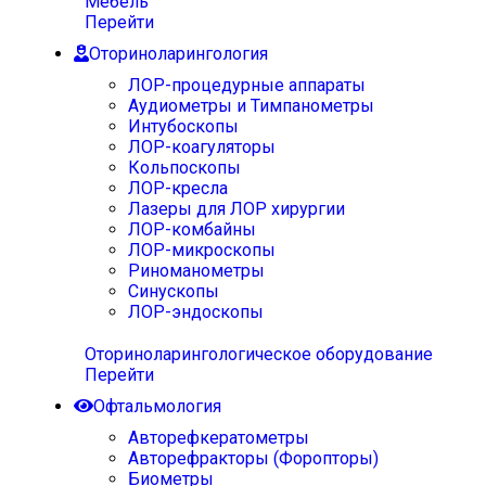
Мебель
Перейти
Оториноларингология
ЛОР-процедурные аппараты
Аудиометры и Тимпанометры
Интубоскопы
ЛОР-коагуляторы
Кольпоскопы
ЛОР-кресла
Лазеры для ЛОР хирургии
ЛОР-комбайны
ЛОР-микроскопы
Риноманометры
Синускопы
ЛОР-эндоскопы
Оториноларингологическое оборудование
Перейти
Офтальмология
Авторефкератометры
Авторефракторы (Форопторы)
Биометры