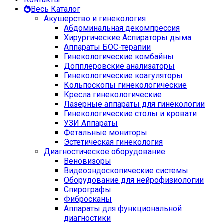
Весь Каталог
Акушерство и гинекология
Абдоминальная декомпрессия
Хирургические Аспираторы дыма
Аппараты БОС-терапии
Гинекологические комбайны
Допплеровские анализаторы
Гинекологические коагуляторы
Кольпоскопы гинекологические
Кресла гинекологические
Лазерные аппараты для гинекологии
Гинекологические столы и кровати
УЗИ Аппараты
Фетальные мониторы
Эстетическая гинекология
Диагностическое оборудование
Веновизоры
Видеоэндоскопические системы
Оборудование для нейрофизиологии
Спирографы
Фибросканы
Аппараты для функциональной
диагностики