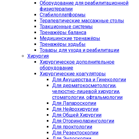
Оборудование для реабилитационной
физиотерапии
Стабилоплатформы
Терапевтические массажные столы
Тракционные системы
Тренажёры баланса
Медицинские тренажёры
Тренажёры ходьбы
Товары для ухода и реабилитации
Хирургия
Хирургическое дополнительное
оборудование
Хирургические коагуляторы
Для Акушерства и Гинекологии
Для дерматокосметологии,
челюстно-лицевой хирургии,
стоматологии, офтальмологии
Для Лапароскопии
Для Нейрохирургии
Для Общей Хирургии
Для Оториноларингологии
Для проктологии
Для Резектоскопии
Для Эндоскопии