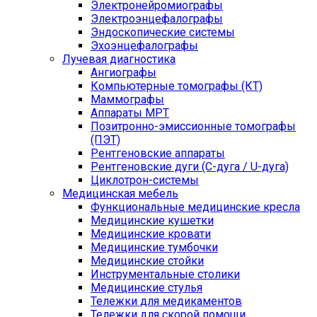
Электронейромиографы
Электроэнцефалографы
Эндоскопические системы
Эхоэнцефалографы
Лучевая диагностика
Ангиографы
Компьютерные томографы (КТ)
Маммографы
Аппараты МРТ
Позитронно-эмиссионные томографы
(ПЭТ)
Рентгеновские аппараты
Рентгеновские дуги (С-дуга / U-дуга)
Циклотрон-системы
Медицинская мебель
Функциональные медицинские кресла
Медицинские кушетки
Медицинские кровати
Медицинские тумбочки
Медицинские стойки
Инструментальные столики
Медицинские стулья
Тележки для медикаментов
Тележки для скорой помощи