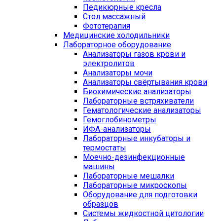
Педикюрные кресла
Стол массажный
Фототерапия
Медицинские холодильники
Лабораторное оборудование
Анализаторы газов крови и
электролитов
Анализаторы мочи
Анализаторы свёртывания крови
Биохимические анализаторы
Лабораторные встряхиватели
Гематологические анализаторы
Гемоглобинометры
ИФА-анализаторы
Лабораторные инкубаторы и
термостаты
Моечно-дезинфекционные
машины
Лабораторные мешалки
Лабораторные микроскопы
Оборудование для подготовки
образцов
Системы жидкостной цитологии