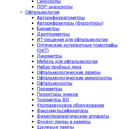
Синускопы
ЛОР-эндоскопы
Офтальмология
Авторефкератометры
Авторефракторы (Форопторы)
Биометры
Диоптриметры
ИТ-решения для офтальмологии
Оптические когерентные томографы
(ОКТ)
Линзметры
Мебель для офтальмологии
Набор пробных линз
Офтальмологические лазеры
Офтальмологические микроскопы
Офтальмоскопы
Периметры
Проекторы знаков
Тонометры ВД
Ультразвуковое оборудование
Факоэмульсификаторы
Физиотерапевтические аппараты
Фундус-линзы и камеры
Щелевые лампы