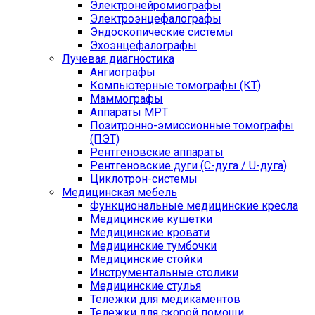
Электронейромиографы
Электроэнцефалографы
Эндоскопические системы
Эхоэнцефалографы
Лучевая диагностика
Ангиографы
Компьютерные томографы (КТ)
Маммографы
Аппараты МРТ
Позитронно-эмиссионные томографы
(ПЭТ)
Рентгеновские аппараты
Рентгеновские дуги (С-дуга / U-дуга)
Циклотрон-системы
Медицинская мебель
Функциональные медицинские кресла
Медицинские кушетки
Медицинские кровати
Медицинские тумбочки
Медицинские стойки
Инструментальные столики
Медицинские стулья
Тележки для медикаментов
Тележки для скорой помощи