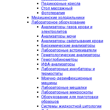
Педикюрные кресла
Стол массажный
Фототерапия
Медицинские холодильники
Лабораторное оборудование
Анализаторы газов крови и
электролитов
Анализаторы мочи
Анализаторы свёртывания крови
Биохимические анализаторы
Лабораторные встряхиватели
Гематологические анализаторы
Гемоглобинометры
ИФА-анализаторы
Лабораторные инкубаторы и
термостаты
Моечно-дезинфекционные
машины
Лабораторные мешалки
Лабораторные микроскопы
Оборудование для подготовки
образцов
Системы жидкостной цитологии