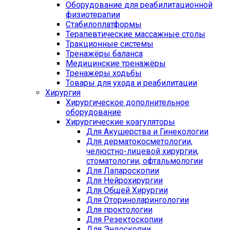
Оборудование для реабилитационной
физиотерапии
Стабилоплатформы
Терапевтические массажные столы
Тракционные системы
Тренажёры баланса
Медицинские тренажёры
Тренажёры ходьбы
Товары для ухода и реабилитации
Хирургия
Хирургическое дополнительное
оборудование
Хирургические коагуляторы
Для Акушерства и Гинекологии
Для дерматокосметологии,
челюстно-лицевой хирургии,
стоматологии, офтальмологии
Для Лапароскопии
Для Нейрохирургии
Для Общей Хирургии
Для Оториноларингологии
Для проктологии
Для Резектоскопии
Для Эндоскопии