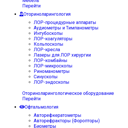
Мебель
Перейти
Оториноларингология
ЛОР-процедурные аппараты
Аудиометры и Тимпанометры
Интубоскопы
ЛОР-коагуляторы
Кольпоскопы
ЛОР-кресла
Лазеры для ЛОР хирургии
ЛОР-комбайны
ЛОР-микроскопы
Риноманометры
Синускопы
ЛОР-эндоскопы
Оториноларингологическое оборудование
Перейти
Офтальмология
Авторефкератометры
Авторефракторы (Форопторы)
Биометры