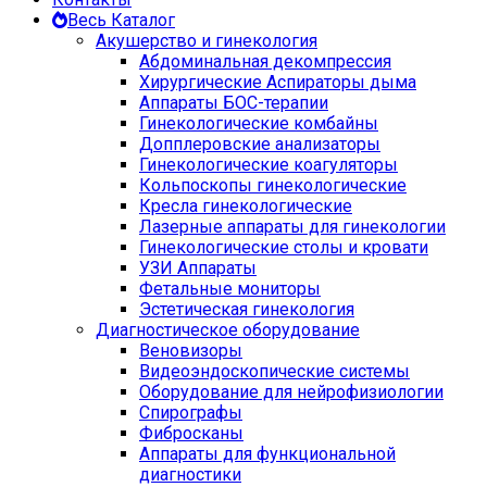
Весь Каталог
Акушерство и гинекология
Абдоминальная декомпрессия
Хирургические Аспираторы дыма
Аппараты БОС-терапии
Гинекологические комбайны
Допплеровские анализаторы
Гинекологические коагуляторы
Кольпоскопы гинекологические
Кресла гинекологические
Лазерные аппараты для гинекологии
Гинекологические столы и кровати
УЗИ Аппараты
Фетальные мониторы
Эстетическая гинекология
Диагностическое оборудование
Веновизоры
Видеоэндоскопические системы
Оборудование для нейрофизиологии
Спирографы
Фибросканы
Аппараты для функциональной
диагностики