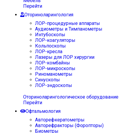
Мебель
Перейти
Оториноларингология
ЛОР-процедурные аппараты
Аудиометры и Тимпанометры
Интубоскопы
ЛОР-коагуляторы
Кольпоскопы
ЛОР-кресла
Лазеры для ЛОР хирургии
ЛОР-комбайны
ЛОР-микроскопы
Риноманометры
Синускопы
ЛОР-эндоскопы
Оториноларингологическое оборудование
Перейти
Офтальмология
Авторефкератометры
Авторефракторы (Форопторы)
Биометры