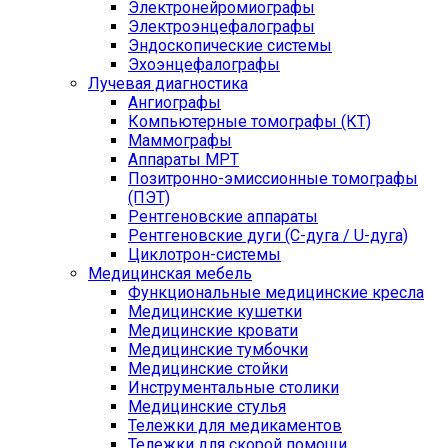
Электронейромиографы
Электроэнцефалографы
Эндоскопические системы
Эхоэнцефалографы
Лучевая диагностика
Ангиографы
Компьютерные томографы (КТ)
Маммографы
Аппараты МРТ
Позитронно-эмиссионные томографы
(ПЭТ)
Рентгеновские аппараты
Рентгеновские дуги (С-дуга / U-дуга)
Циклотрон-системы
Медицинская мебель
Функциональные медицинские кресла
Медицинские кушетки
Медицинские кровати
Медицинские тумбочки
Медицинские стойки
Инструментальные столики
Медицинские стулья
Тележки для медикаментов
Тележки для скорой помощи