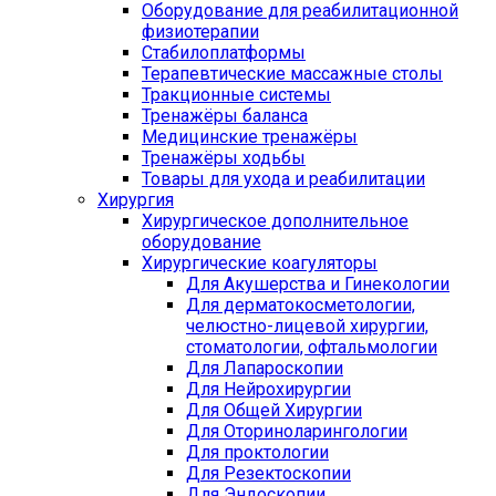
Оборудование для реабилитационной
физиотерапии
Стабилоплатформы
Терапевтические массажные столы
Тракционные системы
Тренажёры баланса
Медицинские тренажёры
Тренажёры ходьбы
Товары для ухода и реабилитации
Хирургия
Хирургическое дополнительное
оборудование
Хирургические коагуляторы
Для Акушерства и Гинекологии
Для дерматокосметологии,
челюстно-лицевой хирургии,
стоматологии, офтальмологии
Для Лапароскопии
Для Нейрохирургии
Для Общей Хирургии
Для Оториноларингологии
Для проктологии
Для Резектоскопии
Для Эндоскопии