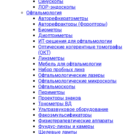
Синускопы
ЛОР-эндоскопы
Офтальмология
Авторефкератометры
Авторефракторы (Форопторы)
Биометры
Диоптриметры
ИТ-решения для офтальмологии
Оптические когерентные томографы
(ОКТ)
Линзметры
Мебель для офтальмологии
Набор пробных линз
Офтальмологические лазеры
Офтальмологические микроскопы
Офтальмоскопы
Периметры
Проекторы знаков
Тонометры ВД
Ультразвуковое оборудование
Факоэмульсификаторы
Физиотерапевтические аппараты
Фундус-линзы и камеры
Щелевые лампы