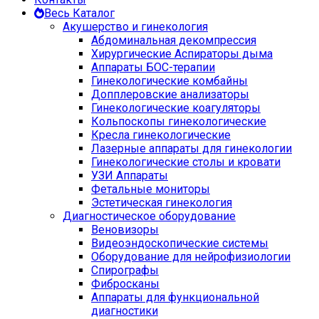
Весь Каталог
Акушерство и гинекология
Абдоминальная декомпрессия
Хирургические Аспираторы дыма
Аппараты БОС-терапии
Гинекологические комбайны
Допплеровские анализаторы
Гинекологические коагуляторы
Кольпоскопы гинекологические
Кресла гинекологические
Лазерные аппараты для гинекологии
Гинекологические столы и кровати
УЗИ Аппараты
Фетальные мониторы
Эстетическая гинекология
Диагностическое оборудование
Веновизоры
Видеоэндоскопические системы
Оборудование для нейрофизиологии
Спирографы
Фибросканы
Аппараты для функциональной
диагностики