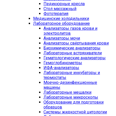
Педикюрные кресла
Стол массажный
Фототерапия
Медицинские холодильники
Лабораторное оборудование
Анализаторы газов крови и
электролитов
Анализаторы мочи
Анализаторы свёртывания крови
Биохимические анализаторы
Лабораторные встряхиватели
Гематологические анализаторы
Гемоглобинометры
ИФА-анализаторы
Лабораторные инкубаторы и
термостаты
Моечно-дезинфекционные
машины
Лабораторные мешалки
Лабораторные микроскопы
Оборудование для подготовки
образцов
Системы жидкостной цитологии