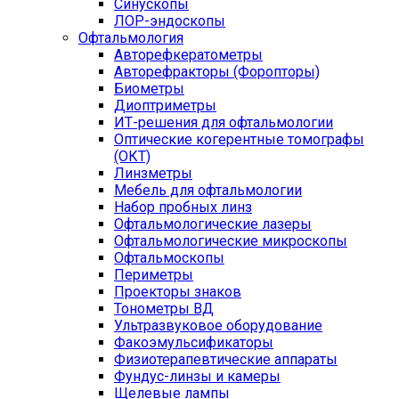
Синускопы
ЛОР-эндоскопы
Офтальмология
Авторефкератометры
Авторефракторы (Форопторы)
Биометры
Диоптриметры
ИТ-решения для офтальмологии
Оптические когерентные томографы
(ОКТ)
Линзметры
Мебель для офтальмологии
Набор пробных линз
Офтальмологические лазеры
Офтальмологические микроскопы
Офтальмоскопы
Периметры
Проекторы знаков
Тонометры ВД
Ультразвуковое оборудование
Факоэмульсификаторы
Физиотерапевтические аппараты
Фундус-линзы и камеры
Щелевые лампы