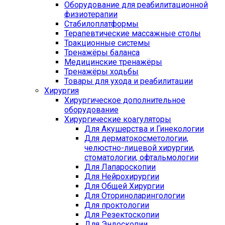
Оборудование для реабилитационной
физиотерапии
Стабилоплатформы
Терапевтические массажные столы
Тракционные системы
Тренажёры баланса
Медицинские тренажёры
Тренажёры ходьбы
Товары для ухода и реабилитации
Хирургия
Хирургическое дополнительное
оборудование
Хирургические коагуляторы
Для Акушерства и Гинекологии
Для дерматокосметологии,
челюстно-лицевой хирургии,
стоматологии, офтальмологии
Для Лапароскопии
Для Нейрохирургии
Для Общей Хирургии
Для Оториноларингологии
Для проктологии
Для Резектоскопии
Для Эндоскопии