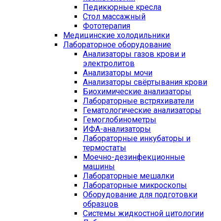
Педикюрные кресла
Стол массажный
Фототерапия
Медицинские холодильники
Лабораторное оборудование
Анализаторы газов крови и
электролитов
Анализаторы мочи
Анализаторы свёртывания крови
Биохимические анализаторы
Лабораторные встряхиватели
Гематологические анализаторы
Гемоглобинометры
ИФА-анализаторы
Лабораторные инкубаторы и
термостаты
Моечно-дезинфекционные
машины
Лабораторные мешалки
Лабораторные микроскопы
Оборудование для подготовки
образцов
Системы жидкостной цитологии