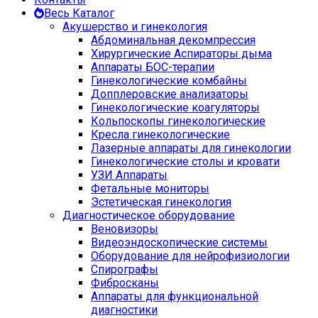
Весь Каталог
Акушерство и гинекология
Абдоминальная декомпрессия
Хирургические Аспираторы дыма
Аппараты БОС-терапии
Гинекологические комбайны
Допплеровские анализаторы
Гинекологические коагуляторы
Кольпоскопы гинекологические
Кресла гинекологические
Лазерные аппараты для гинекологии
Гинекологические столы и кровати
УЗИ Аппараты
Фетальные мониторы
Эстетическая гинекология
Диагностическое оборудование
Веновизоры
Видеоэндоскопические системы
Оборудование для нейрофизиологии
Спирографы
Фибросканы
Аппараты для функциональной
диагностики