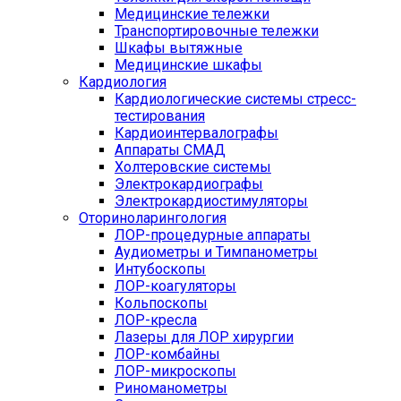
Медицинские тележки
Транспортировочные тележки
Шкафы вытяжные
Медицинские шкафы
Кардиология
Кардиологические системы стресс-
тестирования
Кардиоинтервалографы
Аппараты СМАД
Холтеровские системы
Электрокардиографы
Электрокардиостимуляторы
Оториноларингология
ЛОР-процедурные аппараты
Аудиометры и Тимпанометры
Интубоскопы
ЛОР-коагуляторы
Кольпоскопы
ЛОР-кресла
Лазеры для ЛОР хирургии
ЛОР-комбайны
ЛОР-микроскопы
Риноманометры