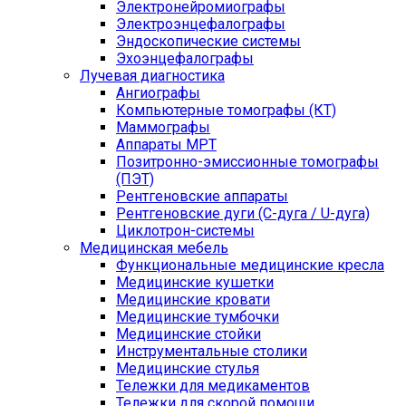
Электронейромиографы
Электроэнцефалографы
Эндоскопические системы
Эхоэнцефалографы
Лучевая диагностика
Ангиографы
Компьютерные томографы (КТ)
Маммографы
Аппараты МРТ
Позитронно-эмиссионные томографы
(ПЭТ)
Рентгеновские аппараты
Рентгеновские дуги (С-дуга / U-дуга)
Циклотрон-системы
Медицинская мебель
Функциональные медицинские кресла
Медицинские кушетки
Медицинские кровати
Медицинские тумбочки
Медицинские стойки
Инструментальные столики
Медицинские стулья
Тележки для медикаментов
Тележки для скорой помощи