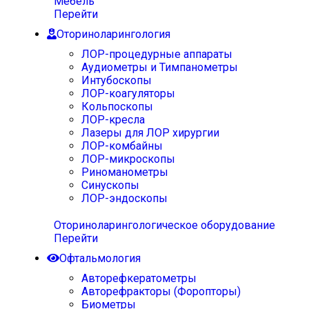
Мебель
Перейти
Оториноларингология
ЛОР-процедурные аппараты
Аудиометры и Тимпанометры
Интубоскопы
ЛОР-коагуляторы
Кольпоскопы
ЛОР-кресла
Лазеры для ЛОР хирургии
ЛОР-комбайны
ЛОР-микроскопы
Риноманометры
Синускопы
ЛОР-эндоскопы
Оториноларингологическое оборудование
Перейти
Офтальмология
Авторефкератометры
Авторефракторы (Форопторы)
Биометры