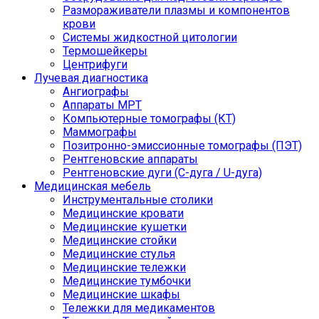
Размораживатели плазмы и компонентов
крови
Системы жидкостной цитологии
Термошейкеры
Центрифуги
Лучевая диагностика
Ангиографы
Аппараты МРТ
Компьютерные томографы (КТ)
Маммографы
Позитронно-эмиссионные томографы (ПЭТ)
Рентгеновские аппараты
Рентгеновские дуги (С-дуга / U-дуга)
Медицинская мебель
Инструментальные столики
Медицинские кровати
Медицинские кушетки
Медицинские стойки
Медицинские стулья
Медицинские тележки
Медицинские тумбочки
Медицинские шкафы
Тележки для медикаментов