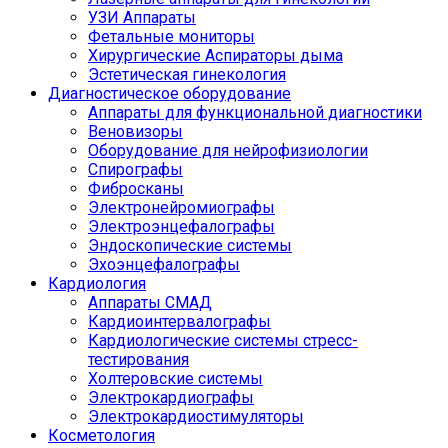
УЗИ Аппараты
Фетальные мониторы
Хирургические Аспираторы дыма
Эстетическая гинекология
Диагностическое оборудование
Аппараты для функциональной диагностики
Веновизоры
Оборудование для нейрофизиологии
Спирографы
Фибросканы
Электронейромиографы
Электроэнцефалографы
Эндоскопические системы
Эхоэнцефалографы
Кардиология
Аппараты СМАД
Кардиоинтервалографы
Кардиологические системы стресс-
тестирования
Холтеровские системы
Электрокардиографы
Электрокардиостимуляторы
Косметология