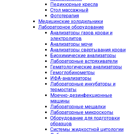
Педикюрные кресла
Стол массажный
Фототерапия
Медицинские холодильники
Лабораторное оборудование
Анализаторы газов крови и
электролитов
Анализаторы мочи
Анализаторы свёртывания крови
Биохимические анализаторы
Лабораторные встряхиватели
Гематологические анализаторы
Гемоглобинометры
ИФА-анализаторы
Лабораторные инкубаторы и
термостаты
Моечно-дезинфекционные
машины
Лабораторные мешалки
Лабораторные микроскопы
Оборудование для подготовки
образцов
Системы жидкостной цитологии