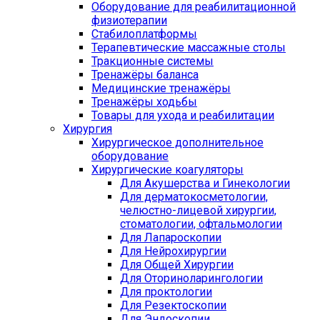
Оборудование для реабилитационной
физиотерапии
Стабилоплатформы
Терапевтические массажные столы
Тракционные системы
Тренажёры баланса
Медицинские тренажёры
Тренажёры ходьбы
Товары для ухода и реабилитации
Хирургия
Хирургическое дополнительное
оборудование
Хирургические коагуляторы
Для Акушерства и Гинекологии
Для дерматокосметологии,
челюстно-лицевой хирургии,
стоматологии, офтальмологии
Для Лапароскопии
Для Нейрохирургии
Для Общей Хирургии
Для Оториноларингологии
Для проктологии
Для Резектоскопии
Для Эндоскопии