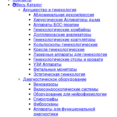
Весь Каталог
Акушерство и гинекология
Абдоминальная декомпрессия
Хирургические Аспираторы дыма
Аппараты БОС-терапии
Гинекологические комбайны
Допплеровские анализаторы
Гинекологические коагуляторы
Кольпоскопы гинекологические
Кресла гинекологические
Лазерные аппараты для гинекологии
Гинекологические столы и кровати
УЗИ Аппараты
Фетальные мониторы
Эстетическая гинекология
Диагностическое оборудование
Веновизоры
Видеоэндоскопические системы
Оборудование для нейрофизиологии
Спирографы
Фибросканы
Аппараты для функциональной
диагностики