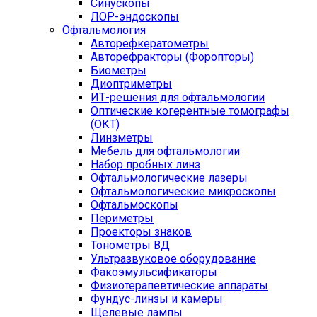
Синускопы
ЛОР-эндоскопы
Офтальмология
Авторефкератометры
Авторефракторы (Форопторы)
Биометры
Диоптриметры
ИТ-решения для офтальмологии
Оптические когерентные томографы
(ОКТ)
Линзметры
Мебель для офтальмологии
Набор пробных линз
Офтальмологические лазеры
Офтальмологические микроскопы
Офтальмоскопы
Периметры
Проекторы знаков
Тонометры ВД
Ультразвуковое оборудование
Факоэмульсификаторы
Физиотерапевтические аппараты
Фундус-линзы и камеры
Щелевые лампы