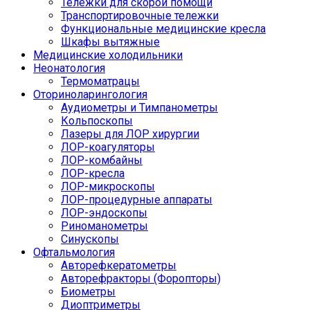
Тележки для скорой помощи
Транспортировочные тележки
Функциональные медицинские кресла
Шкафы вытяжные
Медицинские холодильники
Неонатология
Термоматрацы
Оториноларингология
Аудиометры и Тимпанометры
Кольпоскопы
Лазеры для ЛОР хирургии
ЛОР-коагуляторы
ЛОР-комбайны
ЛОР-кресла
ЛОР-микроскопы
ЛОР-процедурные аппараты
ЛОР-эндоскопы
Риноманометры
Синускопы
Офтальмология
Авторефкератометры
Авторефракторы (Форопторы)
Биометры
Диоптриметры