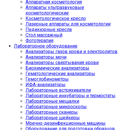
Аппаратная косметология
Аппараты ультразвуковые
косметологические
Косметологическое кресло
Лазерные аппараты для косметологии
Педикюрные кресла
Стол массажный
Фототерапия
Лабораторное оборудование
Анализаторы газов крови и электролитов
Анализаторы мочи
Анализаторы свёртывания крови
Биохимические анализаторы
Гематологические анализаторы
Гемоглобинометры
ИФА-анализаторы
Лабораторные встряхиватели
Лабораторные инкубаторы и термостаты
Лабораторные мешалки
Лабораторные микроскопы
Лабораторные сканеры
Лабораторные шейкеры
Моечно-дезинфекционные машины
Оборудование для подготовки образцов