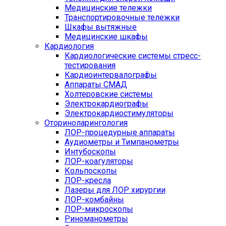
Медицинские тележки
Транспортировочные тележки
Шкафы вытяжные
Медицинские шкафы
Кардиология
Кардиологические системы стресс-
тестирования
Кардиоинтервалографы
Аппараты СМАД
Холтеровские системы
Электрокардиографы
Электрокардиостимуляторы
Оториноларингология
ЛОР-процедурные аппараты
Аудиометры и Тимпанометры
Интубоскопы
ЛОР-коагуляторы
Кольпоскопы
ЛОР-кресла
Лазеры для ЛОР хирургии
ЛОР-комбайны
ЛОР-микроскопы
Риноманометры