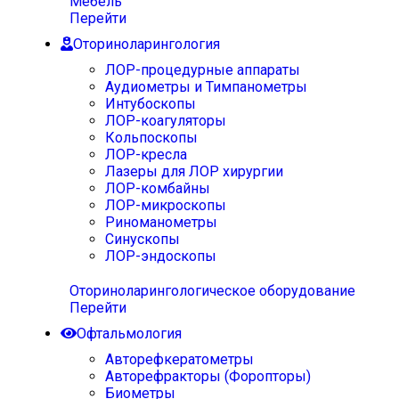
Мебель
Перейти
Оториноларингология
ЛОР-процедурные аппараты
Аудиометры и Тимпанометры
Интубоскопы
ЛОР-коагуляторы
Кольпоскопы
ЛОР-кресла
Лазеры для ЛОР хирургии
ЛОР-комбайны
ЛОР-микроскопы
Риноманометры
Синускопы
ЛОР-эндоскопы
Оториноларингологическое оборудование
Перейти
Офтальмология
Авторефкератометры
Авторефракторы (Форопторы)
Биометры