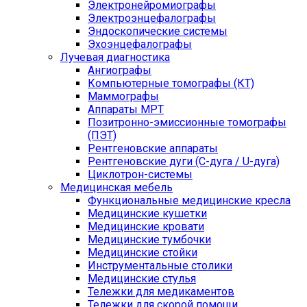
Электронейромиографы
Электроэнцефалографы
Эндоскопические системы
Эхоэнцефалографы
Лучевая диагностика
Ангиографы
Компьютерные томографы (КТ)
Маммографы
Аппараты МРТ
Позитронно-эмиссионные томографы
(ПЭТ)
Рентгеновские аппараты
Рентгеновские дуги (С-дуга / U-дуга)
Циклотрон-системы
Медицинская мебель
Функциональные медицинские кресла
Медицинские кушетки
Медицинские кровати
Медицинские тумбочки
Медицинские стойки
Инструментальные столики
Медицинские стулья
Тележки для медикаментов
Тележки для скорой помощи