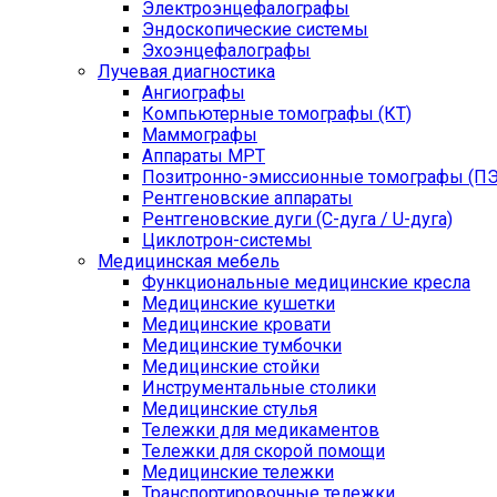
Электроэнцефалографы
Эндоскопические системы
Эхоэнцефалографы
Лучевая диагностика
Ангиографы
Компьютерные томографы (КТ)
Маммографы
Аппараты МРТ
Позитронно-эмиссионные томографы (ПЭ
Рентгеновские аппараты
Рентгеновские дуги (С-дуга / U-дуга)
Циклотрон-системы
Медицинская мебель
Функциональные медицинские кресла
Медицинские кушетки
Медицинские кровати
Медицинские тумбочки
Медицинские стойки
Инструментальные столики
Медицинские стулья
Тележки для медикаментов
Тележки для скорой помощи
Медицинские тележки
Транспортировочные тележки