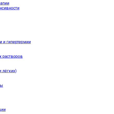
рапии
енсивности
и и гипертермии
х растворов
 лёгких)
ры
ции