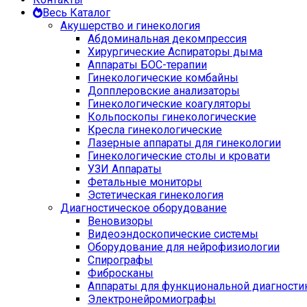
Весь Каталог
Акушерство и гинекология
Абдоминальная декомпрессия
Хирургические Аспираторы дыма
Аппараты БОС-терапии
Гинекологические комбайны
Допплеровские анализаторы
Гинекологические коагуляторы
Кольпоскопы гинекологические
Кресла гинекологические
Лазерные аппараты для гинекологии
Гинекологические столы и кровати
УЗИ Аппараты
Фетальные мониторы
Эстетическая гинекология
Диагностическое оборудование
Веновизоры
Видеоэндоскопические системы
Оборудование для нейрофизиологии
Спирографы
Фибросканы
Аппараты для функциональной диагности
Электронейромиографы