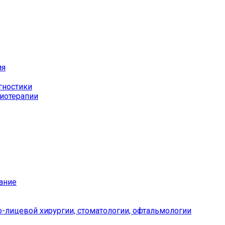
ия
гностики
иотерапии
ание
-лицевой хирургии, стоматологии, офтальмологии