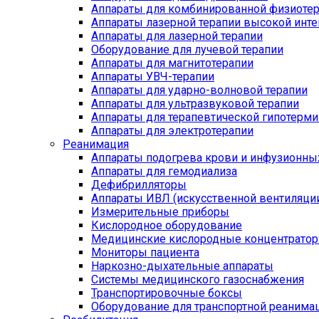
Аппараты для комбинированной физиоте
Аппараты лазерной терапии высокой инт
Аппараты для лазерной терапии
Оборудование для лучевой терапии
Аппараты для магнитотерапии
Аппараты УВЧ-терапии
Аппараты для ударно-волновой терапии
Аппараты для ультразвуковой терапии
Аппараты для терапевтической гипотерми
Аппараты для электротерапии
Реанимация
Аппараты подогрева крови и инфузионны
Аппараты для гемодиализа
Дефибрилляторы
Аппараты ИВЛ (искусственной вентиляции
Измерительные приборы
Кислородное оборудование
Медицинские кислородные концентрато
Мониторы пациента
Наркозно-дыхательные аппараты
Системы медицинского газоснабжения
Транспортировочные боксы
Оборудование для транспортной реанима