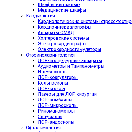
Шкафы вытяжные
Медицинские шкафы
Кардиология
Кардиологические системы стресс-тести
Кардиоинтервалографы
Аппараты СМАД
Холтеровские системы
Электрокардиографы
Электрокардиостимуляторы
Оториноларингология
ЛОР-процедурные аппараты
Аудиометры и Тимпанометры
Интубоскопы
ЛОР-коагуляторы
Кольпоскопы
ЛОР-кресла
Лазеры для ЛОР хирургии
ЛОР-комбайны
ЛОР-микроскопы
Риноманометры
Синускопы
ЛОР-эндоскопы
Офтальмология