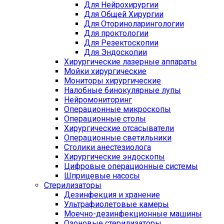
Для Нейрохирургии
Для Общей Хирургии
Для Оториноларингологии
Для проктологии
Для Резектоскопии
Для Эндоскопии
Хирургические лазерные аппараты
Мойки хирургические
Мониторы хирургические
Налобные бинокулярные лупы
Нейромониторинг
Операционные микроскопы
Операционные столы
Хирургические отсасыватели
Операционные светильники
Столики анестезиолога
Хирургические эндоскопы
Цифровые операционные системы
Шприцевые насосы
Стерилизаторы
Дезинфекция и хранение
Ультрафиолетовые камеры
Моечно-дезинфекционные машины
Озоновые стерилизаторы