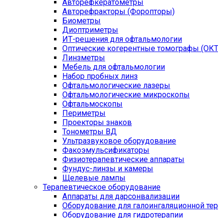
Авторефкератометры
Авторефракторы (Форопторы)
Биометры
Диоптриметры
ИТ-решения для офтальмологии
Оптические когерентные томографы (ОКТ
Линзметры
Мебель для офтальмологии
Набор пробных линз
Офтальмологические лазеры
Офтальмологические микроскопы
Офтальмоскопы
Периметры
Проекторы знаков
Тонометры ВД
Ультразвуковое оборудование
Факоэмульсификаторы
Физиотерапевтические аппараты
Фундус-линзы и камеры
Щелевые лампы
Терапевтическое оборудование
Аппараты для дарсонвализации
Оборудование для галоингаляционной те
Оборудование для гидротерапии