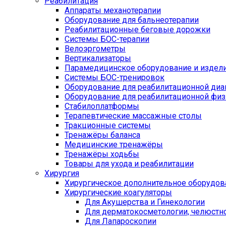
Реабилитация
Аппараты механотерапии
Оборудование для бальнеотерапии
Реабилитационные беговые дорожки
Системы БОС-терапии
Велоэргометры
Вертикализаторы
Парамедицинское оборудование и издел
Системы БОС-тренировок
Оборудование для реабилитационной диа
Оборудование для реабилитационной физ
Стабилоплатформы
Терапевтические массажные столы
Тракционные системы
Тренажёры баланса
Медицинские тренажёры
Тренажёры ходьбы
Товары для ухода и реабилитации
Хирургия
Хирургическое дополнительное оборудов
Хирургические коагуляторы
Для Акушерства и Гинекологии
Для дерматокосметологии, челюстно
Для Лапароскопии