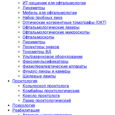
ИТ-решения для офтальмологии
Линзметры
Мебель для офтальмологии
Набор пробных линз
Оптические когерентные томографы (ОКТ)
Офтальмологические лазеры
Офтальмологические микроскопы
Офтальмоскопы
Периметры
Проекторы знаков
Тонометры ВД
Ультразвуковое оборудование
Факоэмульсификаторы
Физиотерапевтические аппараты
Фундус-линзы и камеры
Щелевые лампы
Проктология
Кольпоскоп проктолога
Комбайны проктологические
Кресло проктолога
Лазер проктологический
Психология
Реабилитация