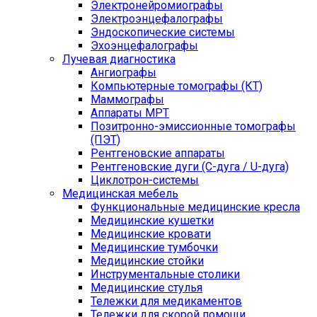
Электронейромиографы
Электроэнцефалографы
Эндоскопические системы
Эхоэнцефалографы
Лучевая диагностика
Ангиографы
Компьютерные томографы (КТ)
Маммографы
Аппараты МРТ
Позитронно-эмиссионные томографы
(ПЭТ)
Рентгеновские аппараты
Рентгеновские дуги (С-дуга / U-дуга)
Циклотрон-системы
Медицинская мебель
Функциональные медицинские кресла
Медицинские кушетки
Медицинские кровати
Медицинские тумбочки
Медицинские стойки
Инструментальные столики
Медицинские стулья
Тележки для медикаментов
Тележки для скорой помощи