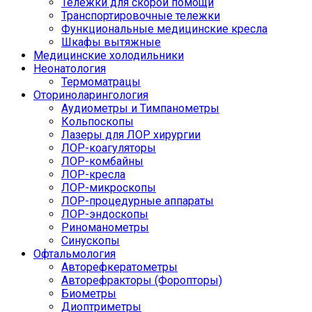
Тележки для скорой помощи
Транспортировочные тележки
Функциональные медицинские кресла
Шкафы вытяжные
Медицинские холодильники
Неонатология
Термоматрацы
Оториноларингология
Аудиометры и Тимпанометры
Кольпоскопы
Лазеры для ЛОР хирургии
ЛОР-коагуляторы
ЛОР-комбайны
ЛОР-кресла
ЛОР-микроскопы
ЛОР-процедурные аппараты
ЛОР-эндоскопы
Риноманометры
Синускопы
Офтальмология
Авторефкератометры
Авторефракторы (Форопторы)
Биометры
Диоптриметры