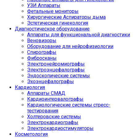
УЗИ Аппараты
Фетальные мониторы
Хирургические Аспираторы дыма
Эстетическая гинекология
Диагностическое оборудование
Аппараты для функциональной диагностики
Веновизоры
Оборудование для нейрофизиологии
Спирографы
Фибросканы
Электронейромиографы
Электроэнцефалографы
Эндоскопические системы
Эхоэнцефалографы
Кардиология
Аппараты СМАД
Кардиоинтервалографы
Кардиологические системы стресс-
тестирования
Холтеровские системы
Электрокардиографы
Электрокардиостимуляторы
Косметология