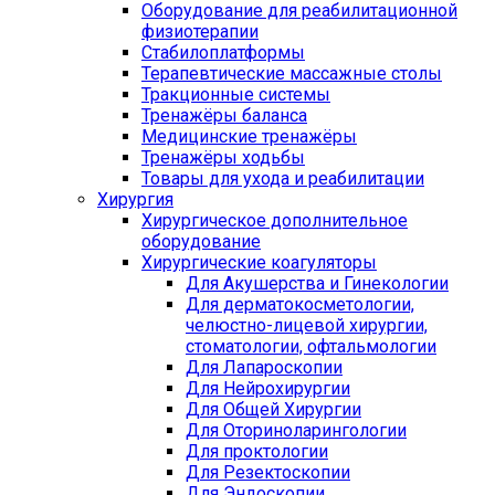
Оборудование для реабилитационной
физиотерапии
Стабилоплатформы
Терапевтические массажные столы
Тракционные системы
Тренажёры баланса
Медицинские тренажёры
Тренажёры ходьбы
Товары для ухода и реабилитации
Хирургия
Хирургическое дополнительное
оборудование
Хирургические коагуляторы
Для Акушерства и Гинекологии
Для дерматокосметологии,
челюстно-лицевой хирургии,
стоматологии, офтальмологии
Для Лапароскопии
Для Нейрохирургии
Для Общей Хирургии
Для Оториноларингологии
Для проктологии
Для Резектоскопии
Для Эндоскопии