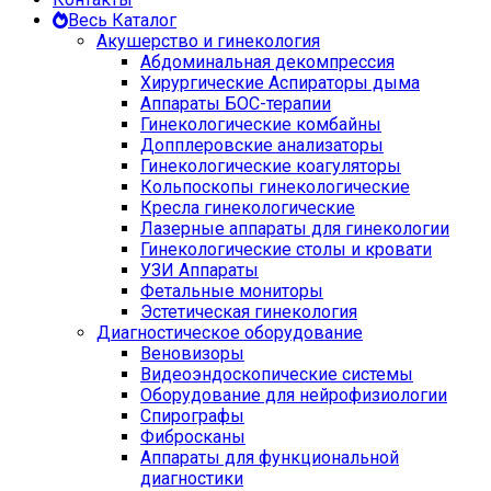
Весь Каталог
Акушерство и гинекология
Абдоминальная декомпрессия
Хирургические Аспираторы дыма
Аппараты БОС-терапии
Гинекологические комбайны
Допплеровские анализаторы
Гинекологические коагуляторы
Кольпоскопы гинекологические
Кресла гинекологические
Лазерные аппараты для гинекологии
Гинекологические столы и кровати
УЗИ Аппараты
Фетальные мониторы
Эстетическая гинекология
Диагностическое оборудование
Веновизоры
Видеоэндоскопические системы
Оборудование для нейрофизиологии
Спирографы
Фибросканы
Аппараты для функциональной
диагностики