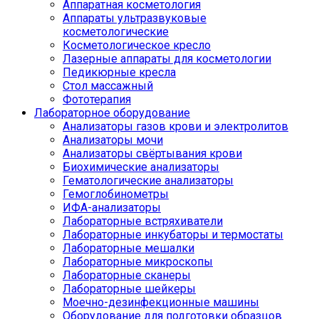
Аппаратная косметология
Аппараты ультразвуковые
косметологические
Косметологическое кресло
Лазерные аппараты для косметологии
Педикюрные кресла
Стол массажный
Фототерапия
Лабораторное оборудование
Анализаторы газов крови и электролитов
Анализаторы мочи
Анализаторы свёртывания крови
Биохимические анализаторы
Гематологические анализаторы
Гемоглобинометры
ИФА-анализаторы
Лабораторные встряхиватели
Лабораторные инкубаторы и термостаты
Лабораторные мешалки
Лабораторные микроскопы
Лабораторные сканеры
Лабораторные шейкеры
Моечно-дезинфекционные машины
Оборудование для подготовки образцов