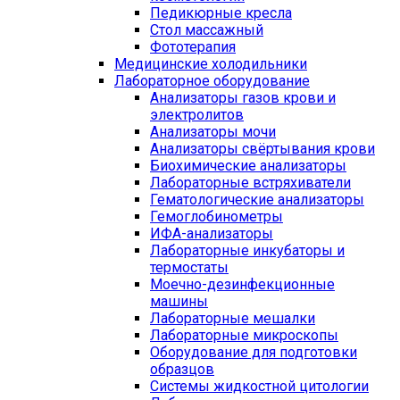
Педикюрные кресла
Стол массажный
Фототерапия
Медицинские холодильники
Лабораторное оборудование
Анализаторы газов крови и
электролитов
Анализаторы мочи
Анализаторы свёртывания крови
Биохимические анализаторы
Лабораторные встряхиватели
Гематологические анализаторы
Гемоглобинометры
ИФА-анализаторы
Лабораторные инкубаторы и
термостаты
Моечно-дезинфекционные
машины
Лабораторные мешалки
Лабораторные микроскопы
Оборудование для подготовки
образцов
Системы жидкостной цитологии