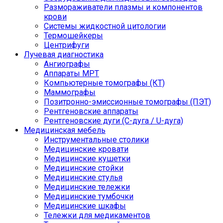
Размораживатели плазмы и компонентов
крови
Системы жидкостной цитологии
Термошейкеры
Центрифуги
Лучевая диагностика
Ангиографы
Аппараты МРТ
Компьютерные томографы (КТ)
Маммографы
Позитронно-эмиссионные томографы (ПЭТ)
Рентгеновские аппараты
Рентгеновские дуги (С-дуга / U-дуга)
Медицинская мебель
Инструментальные столики
Медицинские кровати
Медицинские кушетки
Медицинские стойки
Медицинские стулья
Медицинские тележки
Медицинские тумбочки
Медицинские шкафы
Тележки для медикаментов