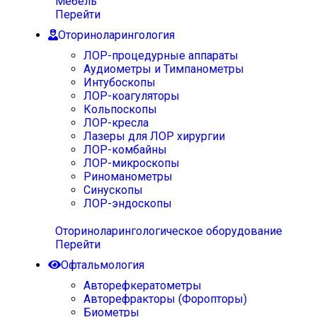
Мебель
Перейти
Оториноларингология
ЛОР-процедурные аппараты
Аудиометры и Тимпанометры
Интубоскопы
ЛОР-коагуляторы
Кольпоскопы
ЛОР-кресла
Лазеры для ЛОР хирургии
ЛОР-комбайны
ЛОР-микроскопы
Риноманометры
Синускопы
ЛОР-эндоскопы
Оториноларингологическое оборудование
Перейти
Офтальмология
Авторефкератометры
Авторефракторы (Форопторы)
Биометры