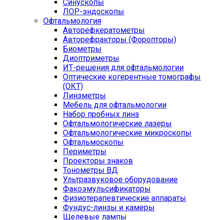
Синускопы
ЛОР-эндоскопы
Офтальмология
Авторефкератометры
Авторефракторы (Форопторы)
Биометры
Диоптриметры
ИТ-решения для офтальмологии
Оптические когерентные томографы
(ОКТ)
Линзметры
Мебель для офтальмологии
Набор пробных линз
Офтальмологические лазеры
Офтальмологические микроскопы
Офтальмоскопы
Периметры
Проекторы знаков
Тонометры ВД
Ультразвуковое оборудование
Факоэмульсификаторы
Физиотерапевтические аппараты
Фундус-линзы и камеры
Щелевые лампы