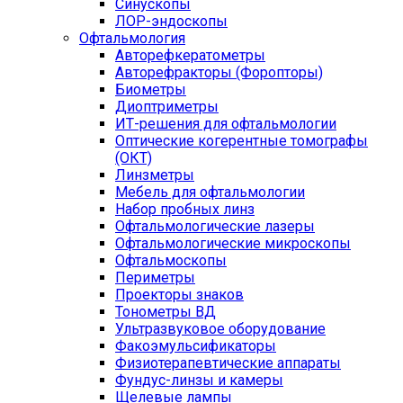
Синускопы
ЛОР-эндоскопы
Офтальмология
Авторефкератометры
Авторефракторы (Форопторы)
Биометры
Диоптриметры
ИТ-решения для офтальмологии
Оптические когерентные томографы
(ОКТ)
Линзметры
Мебель для офтальмологии
Набор пробных линз
Офтальмологические лазеры
Офтальмологические микроскопы
Офтальмоскопы
Периметры
Проекторы знаков
Тонометры ВД
Ультразвуковое оборудование
Факоэмульсификаторы
Физиотерапевтические аппараты
Фундус-линзы и камеры
Щелевые лампы