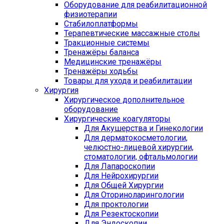
Оборудование для реабилитационной
физиотерапии
Стабилоплатформы
Терапевтические массажные столы
Тракционные системы
Тренажёры баланса
Медицинские тренажёры
Тренажёры ходьбы
Товары для ухода и реабилитации
Хирургия
Хирургическое дополнительное
оборудование
Хирургические коагуляторы
Для Акушерства и Гинекологии
Для дерматокосметологии,
челюстно-лицевой хирургии,
стоматологии, офтальмологии
Для Лапароскопии
Для Нейрохирургии
Для Общей Хирургии
Для Оториноларингологии
Для проктологии
Для Резектоскопии
Для Эндоскопии