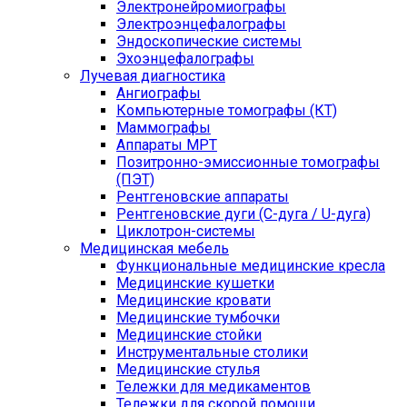
Электронейромиографы
Электроэнцефалографы
Эндоскопические системы
Эхоэнцефалографы
Лучевая диагностика
Ангиографы
Компьютерные томографы (КТ)
Маммографы
Аппараты МРТ
Позитронно-эмиссионные томографы
(ПЭТ)
Рентгеновские аппараты
Рентгеновские дуги (С-дуга / U-дуга)
Циклотрон-системы
Медицинская мебель
Функциональные медицинские кресла
Медицинские кушетки
Медицинские кровати
Медицинские тумбочки
Медицинские стойки
Инструментальные столики
Медицинские стулья
Тележки для медикаментов
Тележки для скорой помощи