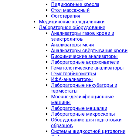
Педикюрные кресла
Стол массажный
Фототерапия
Медицинские холодильники
Лабораторное оборудование
Анализаторы газов крови и
электролитов
Анализаторы мочи
Анализаторы свёртывания крови
Биохимические анализаторы
Лабораторные встряхиватели
Гематологические анализаторы
Гемоглобинометры
ИФА-анализаторы
Лабораторные инкубаторы и
термостаты
Моечно-дезинфекционные
машины
Лабораторные мешалки
Лабораторные микроскопы
Оборудование для подготовки
образцов
Системы жидкостной цитологии