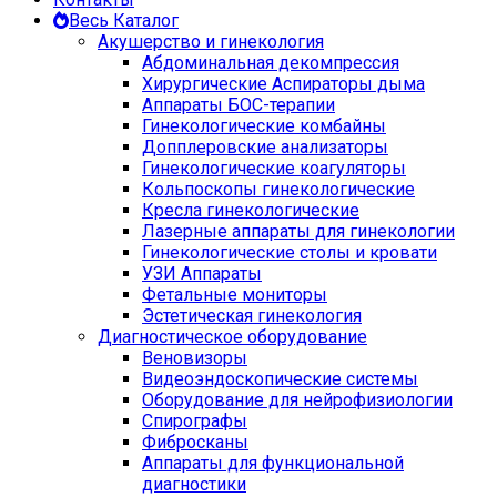
Весь Каталог
Акушерство и гинекология
Абдоминальная декомпрессия
Хирургические Аспираторы дыма
Аппараты БОС-терапии
Гинекологические комбайны
Допплеровские анализаторы
Гинекологические коагуляторы
Кольпоскопы гинекологические
Кресла гинекологические
Лазерные аппараты для гинекологии
Гинекологические столы и кровати
УЗИ Аппараты
Фетальные мониторы
Эстетическая гинекология
Диагностическое оборудование
Веновизоры
Видеоэндоскопические системы
Оборудование для нейрофизиологии
Спирографы
Фибросканы
Аппараты для функциональной
диагностики