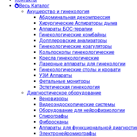
Весь Каталог
Акушерство и гинекология
Абдоминальная декомпрессия
Хирургические Аспираторы дыма
Аппараты БОС-терапии
Гинекологические комбайны
Допплеровские анализаторы
Гинекологические коагуляторы
Кольпоскопы гинекологические
Кресла гинекологические
Лазерные аппараты для гинекологии
Гинекологические столы и кровати
УЗИ Аппараты
Фетальные мониторы
Эстетическая гинекология
Диагностическое оборудование
Веновизоры
Видеоэндоскопические системы
Оборудование для нейрофизиологии
Спирографы
Фибросканы
Аппараты для функциональной диагности
Электронейромиографы