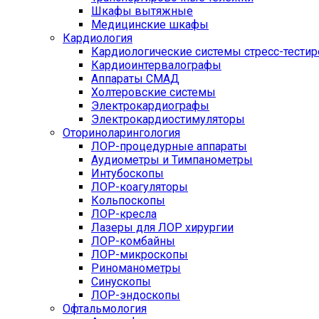
Шкафы вытяжные
Медицинские шкафы
Кардиология
Кардиологические системы стресс-тести
Кардиоинтервалографы
Аппараты СМАД
Холтеровские системы
Электрокардиографы
Электрокардиостимуляторы
Оториноларингология
ЛОР-процедурные аппараты
Аудиометры и Тимпанометры
Интубоскопы
ЛОР-коагуляторы
Кольпоскопы
ЛОР-кресла
Лазеры для ЛОР хирургии
ЛОР-комбайны
ЛОР-микроскопы
Риноманометры
Синускопы
ЛОР-эндоскопы
Офтальмология