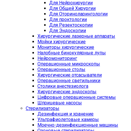
Для Нейрохирургии
Для Общей Хирургии
Для Оториноларингологии
Для проктологии
Для Резектоскопии
Для Эндоскопии
Хирургические лазерные аппараты
Мойки хирургические
Мониторы хирургические
Налобные бинокулярные лупы
Нейромониторинг
Операционные микроскопы
Операционные столы
Хирургические отсасыватели
Операционные светильники
Столики анестезиолога
Хирургические эндоскопы
Цифровые операционные системы
Шприцевые насосы
Стерилизаторы
Дезинфекция и хранение
Ультрафиолетовые камеры
Моечно-дезинфекционные машины
Озоновые стерилизаторы