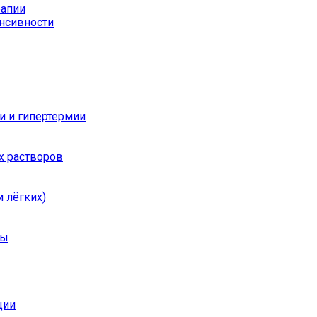
рапии
енсивности
и и гипертермии
х растворов
 лёгких)
ры
ции