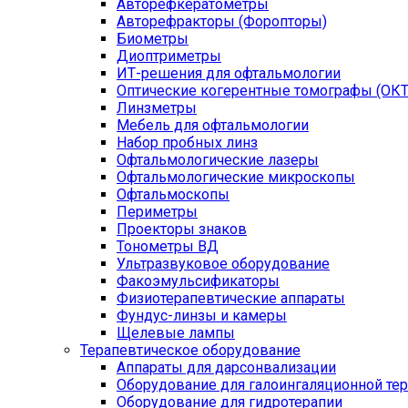
Авторефкератометры
Авторефракторы (Форопторы)
Биометры
Диоптриметры
ИТ-решения для офтальмологии
Оптические когерентные томографы (ОКТ
Линзметры
Мебель для офтальмологии
Набор пробных линз
Офтальмологические лазеры
Офтальмологические микроскопы
Офтальмоскопы
Периметры
Проекторы знаков
Тонометры ВД
Ультразвуковое оборудование
Факоэмульсификаторы
Физиотерапевтические аппараты
Фундус-линзы и камеры
Щелевые лампы
Терапевтическое оборудование
Аппараты для дарсонвализации
Оборудование для галоингаляционной те
Оборудование для гидротерапии