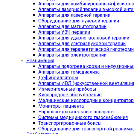
Аппараты для комбинированной физиоте
Аппараты лазерной терапии высокой инт
Аппараты для лазерной терапии
Оборудование для лучевой терапии
Аппараты для магнитотерапии
Аппараты УВЧ-терапии
Аппараты для ударно-волновой терапии
Аппараты для ультразвуковой терапии
Аппараты для терапевтической гипотерми
Аппараты для электротерапии
Реанимация
Аппараты подогрева крови и инфузионны
Аппараты для гемодиализа
Дефибрилляторы
Аппараты ИВЛ (искусственной вентиляции
Измерительные приборы
Кислородное оборудование
Медицинские кислородные концентрато
Мониторы пациента
Наркозно-дыхательные аппараты
Системы медицинского газоснабжения
Транспортировочные боксы
Оборудование для транспортной реанима