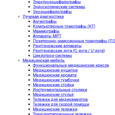
Электроэнцефалографы
Эндоскопические системы
Эхоэнцефалографы
Лучевая диагностика
Ангиографы
Компьютерные томографы (КТ)
Маммографы
Аппараты МРТ
Позитронно-эмиссионные томографы (ПЭ
Рентгеновские аппараты
Рентгеновские дуги (С-дуга / U-дуга)
Циклотрон-системы
Медицинская мебель
Функциональные медицинские кресла
Медицинские кушетки
Медицинские кровати
Медицинские тумбочки
Медицинские стойки
Инструментальные столики
Медицинские стулья
Тележки для медикаментов
Тележки для скорой помощи
Медицинские тележки
Транспортировочные тележки