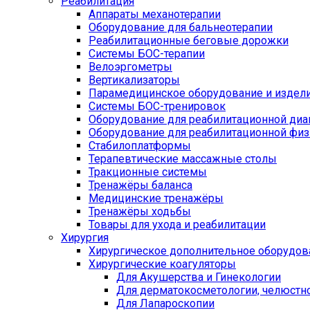
Реабилитация
Аппараты механотерапии
Оборудование для бальнеотерапии
Реабилитационные беговые дорожки
Системы БОС-терапии
Велоэргометры
Вертикализаторы
Парамедицинское оборудование и издел
Системы БОС-тренировок
Оборудование для реабилитационной диа
Оборудование для реабилитационной физ
Стабилоплатформы
Терапевтические массажные столы
Тракционные системы
Тренажёры баланса
Медицинские тренажёры
Тренажёры ходьбы
Товары для ухода и реабилитации
Хирургия
Хирургическое дополнительное оборудов
Хирургические коагуляторы
Для Акушерства и Гинекологии
Для дерматокосметологии, челюстно
Для Лапароскопии