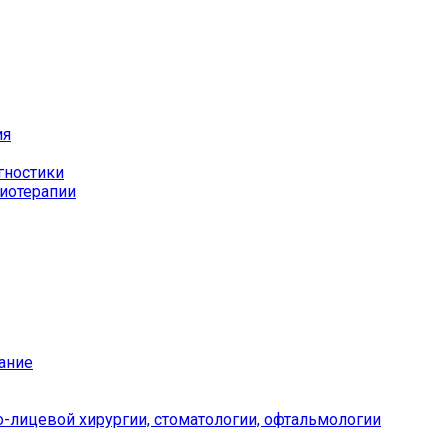
ия
гностики
иотерапии
ание
-лицевой хирургии, стоматологии, офтальмологии