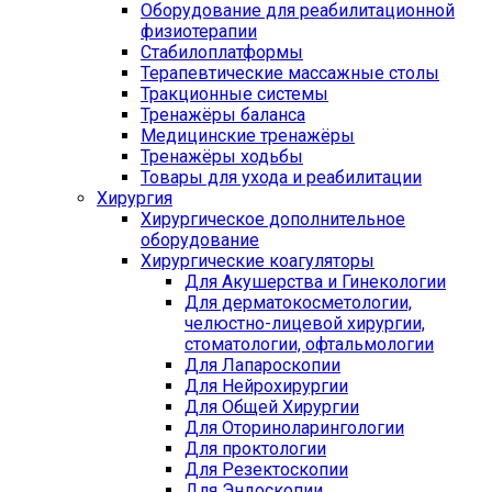
Оборудование для реабилитационной
физиотерапии
Стабилоплатформы
Терапевтические массажные столы
Тракционные системы
Тренажёры баланса
Медицинские тренажёры
Тренажёры ходьбы
Товары для ухода и реабилитации
Хирургия
Хирургическое дополнительное
оборудование
Хирургические коагуляторы
Для Акушерства и Гинекологии
Для дерматокосметологии,
челюстно-лицевой хирургии,
стоматологии, офтальмологии
Для Лапароскопии
Для Нейрохирургии
Для Общей Хирургии
Для Оториноларингологии
Для проктологии
Для Резектоскопии
Для Эндоскопии