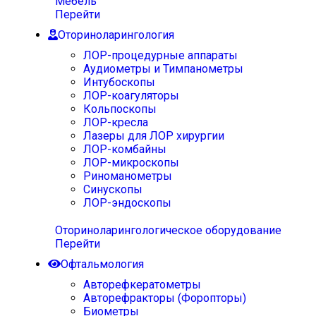
Мебель
Перейти
Оториноларингология
ЛОР-процедурные аппараты
Аудиометры и Тимпанометры
Интубоскопы
ЛОР-коагуляторы
Кольпоскопы
ЛОР-кресла
Лазеры для ЛОР хирургии
ЛОР-комбайны
ЛОР-микроскопы
Риноманометры
Синускопы
ЛОР-эндоскопы
Оториноларингологическое оборудование
Перейти
Офтальмология
Авторефкератометры
Авторефракторы (Форопторы)
Биометры