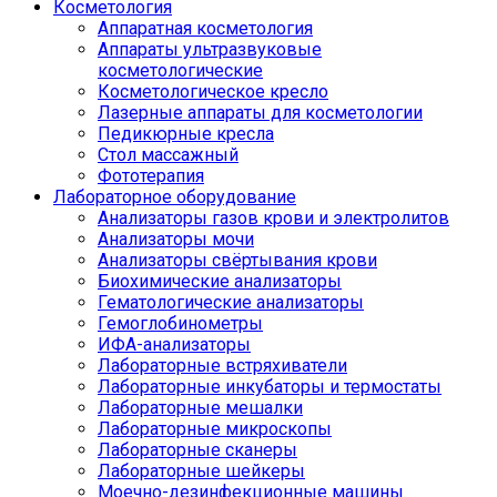
Косметология
Аппаратная косметология
Аппараты ультразвуковые
косметологические
Косметологическое кресло
Лазерные аппараты для косметологии
Педикюрные кресла
Стол массажный
Фототерапия
Лабораторное оборудование
Анализаторы газов крови и электролитов
Анализаторы мочи
Анализаторы свёртывания крови
Биохимические анализаторы
Гематологические анализаторы
Гемоглобинометры
ИФА-анализаторы
Лабораторные встряхиватели
Лабораторные инкубаторы и термостаты
Лабораторные мешалки
Лабораторные микроскопы
Лабораторные сканеры
Лабораторные шейкеры
Моечно-дезинфекционные машины