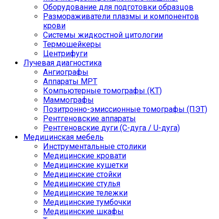
Оборудование для подготовки образцов
Размораживатели плазмы и компонентов
крови
Системы жидкостной цитологии
Термошейкеры
Центрифуги
Лучевая диагностика
Ангиографы
Аппараты МРТ
Компьютерные томографы (КТ)
Маммографы
Позитронно-эмиссионные томографы (ПЭТ)
Рентгеновские аппараты
Рентгеновские дуги (С-дуга / U-дуга)
Медицинская мебель
Инструментальные столики
Медицинские кровати
Медицинские кушетки
Медицинские стойки
Медицинские стулья
Медицинские тележки
Медицинские тумбочки
Медицинские шкафы