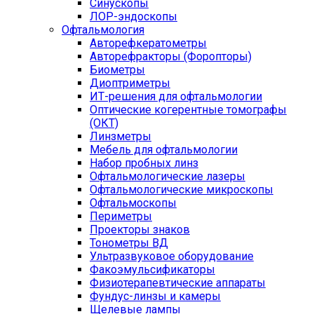
Синускопы
ЛОР-эндоскопы
Офтальмология
Авторефкератометры
Авторефракторы (Форопторы)
Биометры
Диоптриметры
ИТ-решения для офтальмологии
Оптические когерентные томографы
(ОКТ)
Линзметры
Мебель для офтальмологии
Набор пробных линз
Офтальмологические лазеры
Офтальмологические микроскопы
Офтальмоскопы
Периметры
Проекторы знаков
Тонометры ВД
Ультразвуковое оборудование
Факоэмульсификаторы
Физиотерапевтические аппараты
Фундус-линзы и камеры
Щелевые лампы