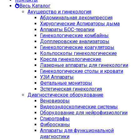
Весь Каталог
Акушерство и гинекология
Абдоминальная декомпрессия
Хирургические Аспираторы дыма
Аппараты БОС-терапии
Гинекологические комбайны
Допплеровские анализаторы
Гинекологические коагуляторы
Кольпоскопы гинекологические
Кресла гинекологические
Лазерные аппараты для гинекологии
Гинекологические столы и кровати
УЗИ Аппараты
Фетальные мониторы
Эстетическая гинекология
Диагностическое оборудование
Веновизоры
Видеоэндоскопические системы
Оборудование для нейрофизиологии
Спирографы
Фибросканы
Аппараты для функциональной
диагностики