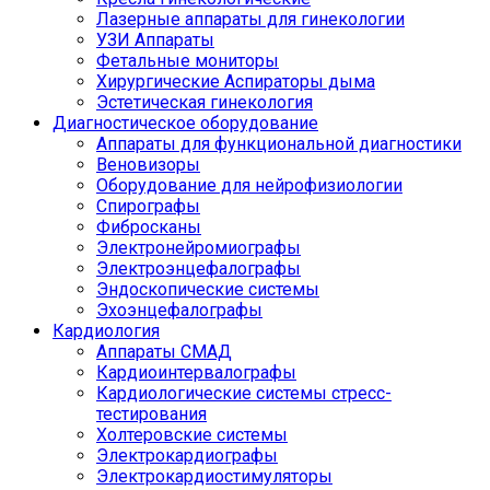
Лазерные аппараты для гинекологии
УЗИ Аппараты
Фетальные мониторы
Хирургические Аспираторы дыма
Эстетическая гинекология
Диагностическое оборудование
Аппараты для функциональной диагностики
Веновизоры
Оборудование для нейрофизиологии
Спирографы
Фибросканы
Электронейромиографы
Электроэнцефалографы
Эндоскопические системы
Эхоэнцефалографы
Кардиология
Аппараты СМАД
Кардиоинтервалографы
Кардиологические системы стресс-
тестирования
Холтеровские системы
Электрокардиографы
Электрокардиостимуляторы