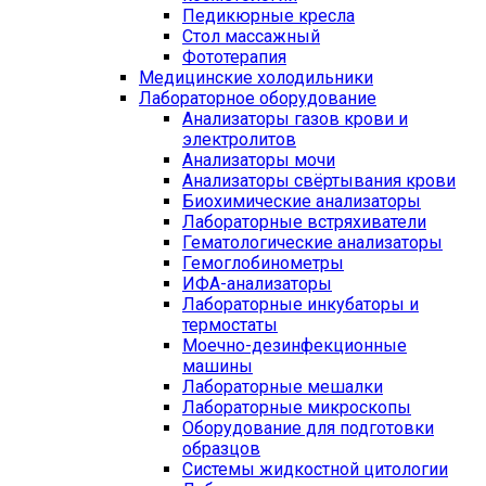
Педикюрные кресла
Стол массажный
Фототерапия
Медицинские холодильники
Лабораторное оборудование
Анализаторы газов крови и
электролитов
Анализаторы мочи
Анализаторы свёртывания крови
Биохимические анализаторы
Лабораторные встряхиватели
Гематологические анализаторы
Гемоглобинометры
ИФА-анализаторы
Лабораторные инкубаторы и
термостаты
Моечно-дезинфекционные
машины
Лабораторные мешалки
Лабораторные микроскопы
Оборудование для подготовки
образцов
Системы жидкостной цитологии