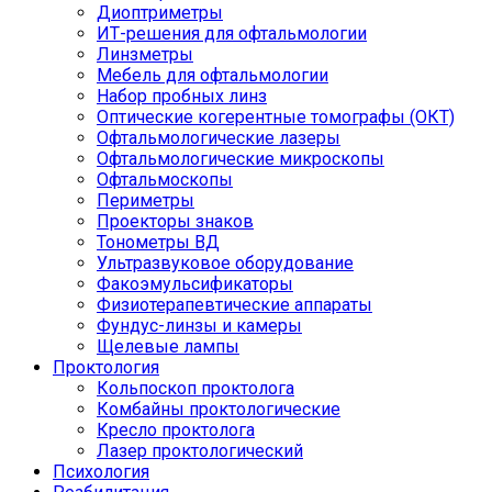
Диоптриметры
ИТ-решения для офтальмологии
Линзметры
Мебель для офтальмологии
Набор пробных линз
Оптические когерентные томографы (ОКТ)
Офтальмологические лазеры
Офтальмологические микроскопы
Офтальмоскопы
Периметры
Проекторы знаков
Тонометры ВД
Ультразвуковое оборудование
Факоэмульсификаторы
Физиотерапевтические аппараты
Фундус-линзы и камеры
Щелевые лампы
Проктология
Кольпоскоп проктолога
Комбайны проктологические
Кресло проктолога
Лазер проктологический
Психология