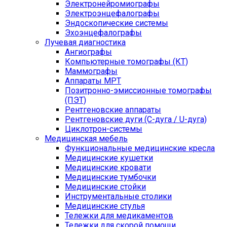
Электронейромиографы
Электроэнцефалографы
Эндоскопические системы
Эхоэнцефалографы
Лучевая диагностика
Ангиографы
Компьютерные томографы (КТ)
Маммографы
Аппараты МРТ
Позитронно-эмиссионные томографы
(ПЭТ)
Рентгеновские аппараты
Рентгеновские дуги (С-дуга / U-дуга)
Циклотрон-системы
Медицинская мебель
Функциональные медицинские кресла
Медицинские кушетки
Медицинские кровати
Медицинские тумбочки
Медицинские стойки
Инструментальные столики
Медицинские стулья
Тележки для медикаментов
Тележки для скорой помощи