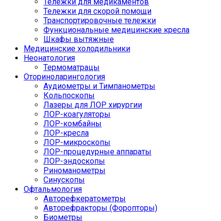
Тележки для медикаментов
Тележки для скорой помощи
Транспортировочные тележки
Функциональные медицинские кресла
Шкафы вытяжные
Медицинские холодильники
Неонатология
Термоматрацы
Оториноларингология
Аудиометры и Тимпанометры
Кольпоскопы
Лазеры для ЛОР хирургии
ЛОР-коагуляторы
ЛОР-комбайны
ЛОР-кресла
ЛОР-микроскопы
ЛОР-процедурные аппараты
ЛОР-эндоскопы
Риноманометры
Синускопы
Офтальмология
Авторефкератометры
Авторефракторы (Форопторы)
Биометры