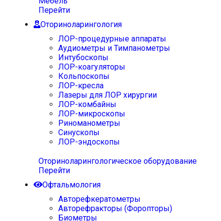
Мебель
Перейти
Оториноларингология
ЛОР-процедурные аппараты
Аудиометры и Тимпанометры
Интубоскопы
ЛОР-коагуляторы
Кольпоскопы
ЛОР-кресла
Лазеры для ЛОР хирургии
ЛОР-комбайны
ЛОР-микроскопы
Риноманометры
Синускопы
ЛОР-эндоскопы
Оториноларингологическое оборудование
Перейти
Офтальмология
Авторефкератометры
Авторефракторы (Форопторы)
Биометры