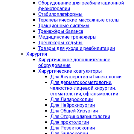
Оборудование для реабилитационной
физиотерапии
Стабилоплатформы
Терапевтические массажные столы
Тракционные системы
Тренажёры баланса
Медицинские тренажёры
Тренажёры ходьбы
Товары для ухода и реабилитации
Хирургия
Хирургическое дополнительное
оборудование
Хирургические коагуляторы
Для Акушерства и Гинекологии
Для дерматокосметологии,
челюстно-лицевой хирургии,
стоматологии, офтальмологии
Для Лапароскопии
Для Нейрохирургии
Для Общей Хирургии
Для Оториноларингологии
Для проктологии
Для Резектоскопии
Для Эндоскопии