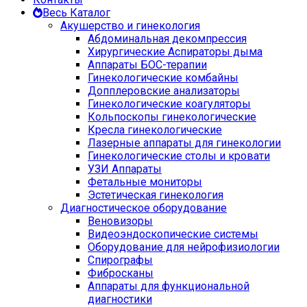
Весь Каталог
Акушерство и гинекология
Абдоминальная декомпрессия
Хирургические Аспираторы дыма
Аппараты БОС-терапии
Гинекологические комбайны
Допплеровские анализаторы
Гинекологические коагуляторы
Кольпоскопы гинекологические
Кресла гинекологические
Лазерные аппараты для гинекологии
Гинекологические столы и кровати
УЗИ Аппараты
Фетальные мониторы
Эстетическая гинекология
Диагностическое оборудование
Веновизоры
Видеоэндоскопические системы
Оборудование для нейрофизиологии
Спирографы
Фибросканы
Аппараты для функциональной
диагностики