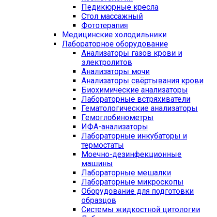
Педикюрные кресла
Стол массажный
Фототерапия
Медицинские холодильники
Лабораторное оборудование
Анализаторы газов крови и
электролитов
Анализаторы мочи
Анализаторы свёртывания крови
Биохимические анализаторы
Лабораторные встряхиватели
Гематологические анализаторы
Гемоглобинометры
ИФА-анализаторы
Лабораторные инкубаторы и
термостаты
Моечно-дезинфекционные
машины
Лабораторные мешалки
Лабораторные микроскопы
Оборудование для подготовки
образцов
Системы жидкостной цитологии