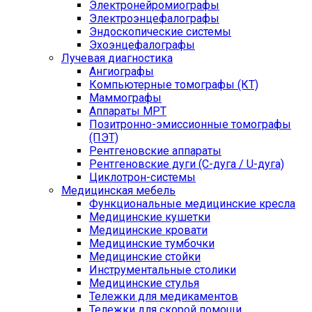
Электронейромиографы
Электроэнцефалографы
Эндоскопические системы
Эхоэнцефалографы
Лучевая диагностика
Ангиографы
Компьютерные томографы (КТ)
Маммографы
Аппараты МРТ
Позитронно-эмиссионные томографы
(ПЭТ)
Рентгеновские аппараты
Рентгеновские дуги (С-дуга / U-дуга)
Циклотрон-системы
Медицинская мебель
Функциональные медицинские кресла
Медицинские кушетки
Медицинские кровати
Медицинские тумбочки
Медицинские стойки
Инструментальные столики
Медицинские стулья
Тележки для медикаментов
Тележки для скорой помощи