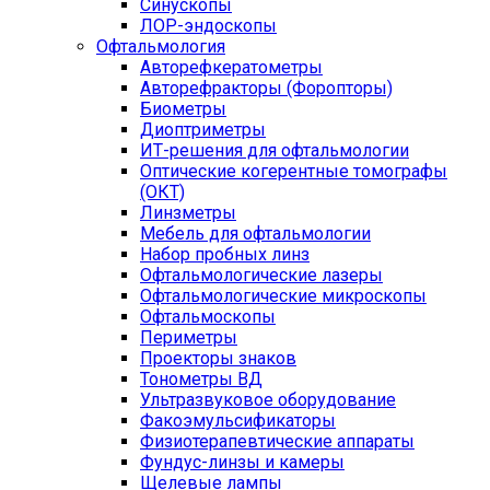
Синускопы
ЛОР-эндоскопы
Офтальмология
Авторефкератометры
Авторефракторы (Форопторы)
Биометры
Диоптриметры
ИТ-решения для офтальмологии
Оптические когерентные томографы
(ОКТ)
Линзметры
Мебель для офтальмологии
Набор пробных линз
Офтальмологические лазеры
Офтальмологические микроскопы
Офтальмоскопы
Периметры
Проекторы знаков
Тонометры ВД
Ультразвуковое оборудование
Факоэмульсификаторы
Физиотерапевтические аппараты
Фундус-линзы и камеры
Щелевые лампы