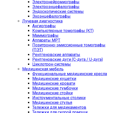
Электронейромиографы
Электроэнцефалографы
Эндоскопические системы
Эхоэнцефалографы
Лучевая диагностика
Ангиографы
Компьютерные томографы (КТ)
Маммографы
Аппараты МРТ
Позитронно-эмиссионные томографы
(ПЭТ)
Рентгеновские аппараты
Рентгеновские дуги (С-дуга / U-дуга)
Циклотрон-системы
Медицинская мебель
Функциональные медицинские кресла
Медицинские кушетки
Медицинские кровати
Медицинские тумбочки
Медицинские стойки
Инструментальные столики
Медицинские стулья
Тележки для медикаментов
Тележки для скорой помощи