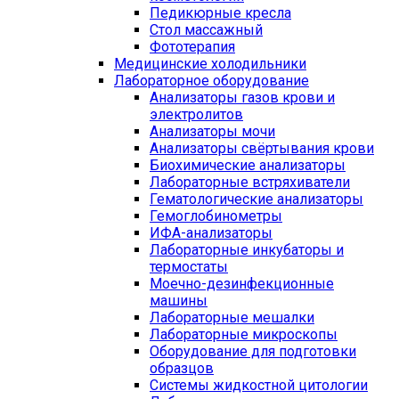
Педикюрные кресла
Стол массажный
Фототерапия
Медицинские холодильники
Лабораторное оборудование
Анализаторы газов крови и
электролитов
Анализаторы мочи
Анализаторы свёртывания крови
Биохимические анализаторы
Лабораторные встряхиватели
Гематологические анализаторы
Гемоглобинометры
ИФА-анализаторы
Лабораторные инкубаторы и
термостаты
Моечно-дезинфекционные
машины
Лабораторные мешалки
Лабораторные микроскопы
Оборудование для подготовки
образцов
Системы жидкостной цитологии