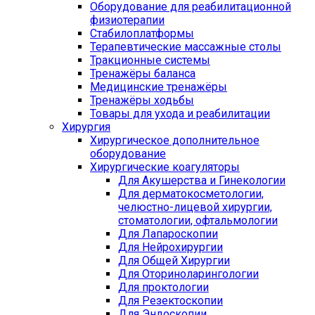
Оборудование для реабилитационной
физиотерапии
Стабилоплатформы
Терапевтические массажные столы
Тракционные системы
Тренажёры баланса
Медицинские тренажёры
Тренажёры ходьбы
Товары для ухода и реабилитации
Хирургия
Хирургическое дополнительное
оборудование
Хирургические коагуляторы
Для Акушерства и Гинекологии
Для дерматокосметологии,
челюстно-лицевой хирургии,
стоматологии, офтальмологии
Для Лапароскопии
Для Нейрохирургии
Для Общей Хирургии
Для Оториноларингологии
Для проктологии
Для Резектоскопии
Для Эндоскопии