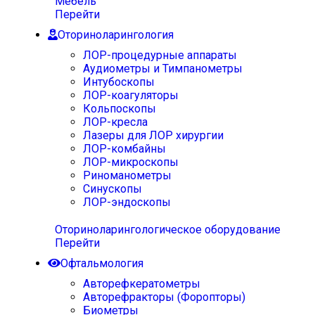
Мебель
Перейти
Оториноларингология
ЛОР-процедурные аппараты
Аудиометры и Тимпанометры
Интубоскопы
ЛОР-коагуляторы
Кольпоскопы
ЛОР-кресла
Лазеры для ЛОР хирургии
ЛОР-комбайны
ЛОР-микроскопы
Риноманометры
Синускопы
ЛОР-эндоскопы
Оториноларингологическое оборудование
Перейти
Офтальмология
Авторефкератометры
Авторефракторы (Форопторы)
Биометры