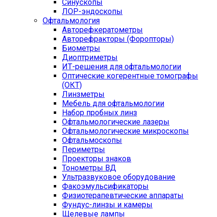
Синускопы
ЛОР-эндоскопы
Офтальмология
Авторефкератометры
Авторефракторы (Форопторы)
Биометры
Диоптриметры
ИТ-решения для офтальмологии
Оптические когерентные томографы
(ОКТ)
Линзметры
Мебель для офтальмологии
Набор пробных линз
Офтальмологические лазеры
Офтальмологические микроскопы
Офтальмоскопы
Периметры
Проекторы знаков
Тонометры ВД
Ультразвуковое оборудование
Факоэмульсификаторы
Физиотерапевтические аппараты
Фундус-линзы и камеры
Щелевые лампы