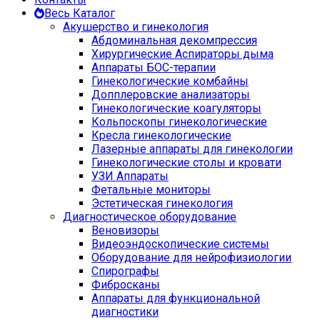
Весь Каталог
Акушерство и гинекология
Абдоминальная декомпрессия
Хирургические Аспираторы дыма
Аппараты БОС-терапии
Гинекологические комбайны
Допплеровские анализаторы
Гинекологические коагуляторы
Кольпоскопы гинекологические
Кресла гинекологические
Лазерные аппараты для гинекологии
Гинекологические столы и кровати
УЗИ Аппараты
Фетальные мониторы
Эстетическая гинекология
Диагностическое оборудование
Веновизоры
Видеоэндоскопические системы
Оборудование для нейрофизиологии
Спирографы
Фибросканы
Аппараты для функциональной
диагностики