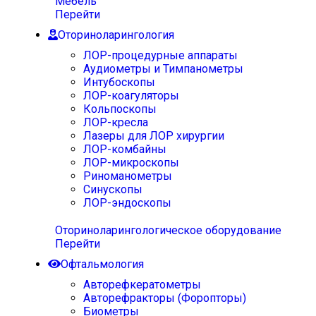
Мебель
Перейти
Оториноларингология
ЛОР-процедурные аппараты
Аудиометры и Тимпанометры
Интубоскопы
ЛОР-коагуляторы
Кольпоскопы
ЛОР-кресла
Лазеры для ЛОР хирургии
ЛОР-комбайны
ЛОР-микроскопы
Риноманометры
Синускопы
ЛОР-эндоскопы
Оториноларингологическое оборудование
Перейти
Офтальмология
Авторефкератометры
Авторефракторы (Форопторы)
Биометры