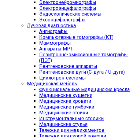
Электронейромиографы
Электроэнцефалографы
Эндоскопические системы
Эхоэнцефалографы
Лучевая диагностика
Ангиографы
Компьютерные томографы (КТ)
Маммографы
Аппараты МРТ
Позитронно-эмиссионные томографы
(ПЭТ)
Рентгеновские аппараты
Рентгеновские дуги (С-дуга / U-дуга)
Циклотрон-системы
Медицинская мебель
Функциональные медицинские кресла
Медицинские кушетки
Медицинские кровати
Медицинские тумбочки
Медицинские стойки
Инструментальные столики
Медицинские стулья
Тележки для медикаментов
Тележки для скорой помощи