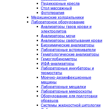
Педикюрные кресла
Стол массажный
Фототерапия
Медицинские холодильники
Лабораторное оборудование
Анализаторы газов крови и
электролитов
Анализаторы мочи
Анализаторы свёртывания крови
Биохимические анализаторы
Лабораторные встряхиватели
Гематологические анализаторы
Гемоглобинометры
ИФА-анализаторы
Лабораторные инкубаторы и
термостаты
Моечно-дезинфекционные
машины
Лабораторные мешалки
Лабораторные микроскопы
Оборудование для подготовки
образцов
Системы жидкостной цитологии