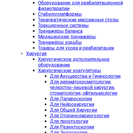
Оборудование для реабилитационной
физиотерапии
Стабилоплатформы
Терапевтические массажные столы
Тракционные системы
Тренажёры баланса
Медицинские тренажёры
Тренажёры ходьбы
Товары для ухода и реабилитации
Хирургия
Хирургическое дополнительное
оборудование
Хирургические коагуляторы
Для Акушерства и Гинекологии
Для дерматокосметологии,
челюстно-лицевой хирургии,
стоматологии, офтальмологии
Для Лапароскопии
Для Нейрохирургии
Для Общей Хирургии
Для Оториноларингологии
Для проктологии
Для Резектоскопии
Для Эндоскопии