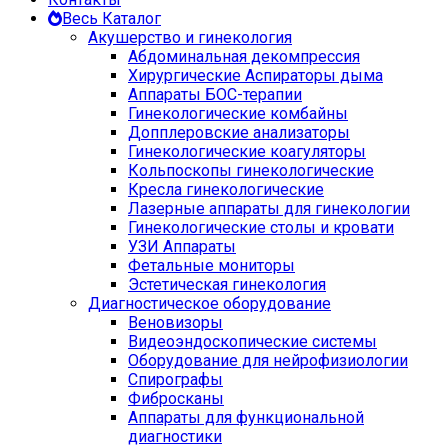
Весь Каталог
Акушерство и гинекология
Абдоминальная декомпрессия
Хирургические Аспираторы дыма
Аппараты БОС-терапии
Гинекологические комбайны
Допплеровские анализаторы
Гинекологические коагуляторы
Кольпоскопы гинекологические
Кресла гинекологические
Лазерные аппараты для гинекологии
Гинекологические столы и кровати
УЗИ Аппараты
Фетальные мониторы
Эстетическая гинекология
Диагностическое оборудование
Веновизоры
Видеоэндоскопические системы
Оборудование для нейрофизиологии
Спирографы
Фибросканы
Аппараты для функциональной
диагностики