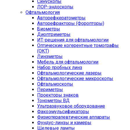
Синускопы
ЛОР-эндоскопы
Офтальмология
Авторефкератометры
Авторефракторы (Форопторы)
Биометры
Диоптриметры
ИТ-решения для офтальмологии
Оптические когерентные томографы
(ОКТ)
Линзметры
Мебель для офтальмологии
Набор пробных линз
Офтальмологические лазеры
Офтальмологические микроскопы
Офтальмоскопы
Периметры
Проекторы знаков
Тонометры ВД
Ультразвуковое оборудование
Факоэмульсификаторы
Физиотерапевтические аппараты
Фундус-линзы и камеры
Щелевые лампы