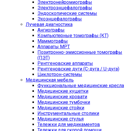
Электронейромиографы
Электроэнцефалографы
Эндоскопические системы
Эхоэнцефалографы
Лучевая диагностика
Ангиографы
Компьютерные томографы (КТ)
Маммографы
Аппараты МРТ
Позитронно-эмиссионные томографы
(ПЭТ)
Рентгеновские аппараты
Рентгеновские дуги (С-дуга / U-дуга)
Циклотрон-системы
Медицинская мебель
Функциональные медицинские кресла
Медицинские кушетки
Медицинские кровати
Медицинские тумбочки
Медицинские стойки
Инструментальные столики
Медицинские стулья
Тележки для медикаментов
Тележки для скорой помощи