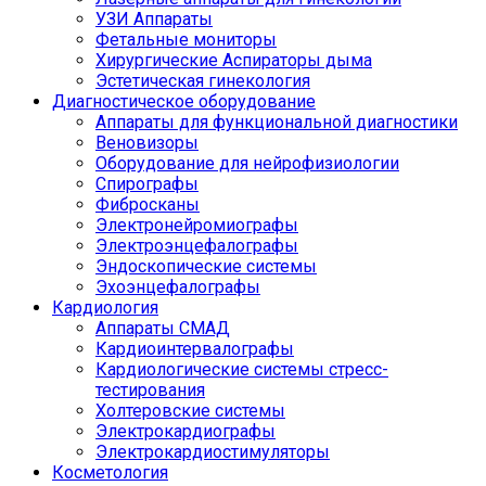
УЗИ Аппараты
Фетальные мониторы
Хирургические Аспираторы дыма
Эстетическая гинекология
Диагностическое оборудование
Аппараты для функциональной диагностики
Веновизоры
Оборудование для нейрофизиологии
Спирографы
Фибросканы
Электронейромиографы
Электроэнцефалографы
Эндоскопические системы
Эхоэнцефалографы
Кардиология
Аппараты СМАД
Кардиоинтервалографы
Кардиологические системы стресс-
тестирования
Холтеровские системы
Электрокардиографы
Электрокардиостимуляторы
Косметология