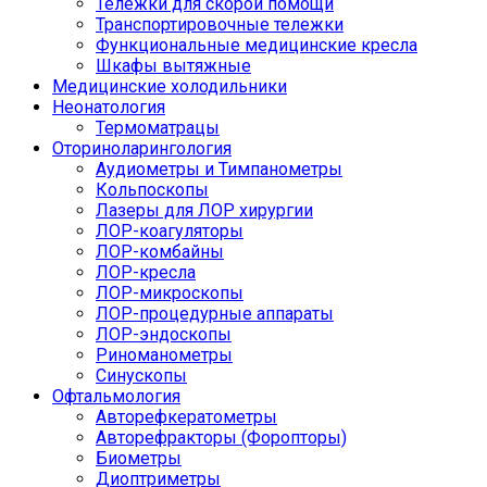
Тележки для скорой помощи
Транспортировочные тележки
Функциональные медицинские кресла
Шкафы вытяжные
Медицинские холодильники
Неонатология
Термоматрацы
Оториноларингология
Аудиометры и Тимпанометры
Кольпоскопы
Лазеры для ЛОР хирургии
ЛОР-коагуляторы
ЛОР-комбайны
ЛОР-кресла
ЛОР-микроскопы
ЛОР-процедурные аппараты
ЛОР-эндоскопы
Риноманометры
Синускопы
Офтальмология
Авторефкератометры
Авторефракторы (Форопторы)
Биометры
Диоптриметры