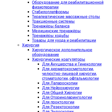
Оборудование для реабилитационной
физиотерапии
Стабилоплатформы
Терапевтические массажные столы
Тракционные системы
Тренажёры баланса
Медицинские тренажёры
Тренажёры ходьбы
Товары для ухода и реабилитации
Хирургия
Хирургическое дополнительное
оборудование
Хирургические коагуляторы
Для Акушерства и Гинекологии
Для дерматокосметологии,
челюстно-лицевой хирургии,
стоматологии, офтальмологии
Для Лапароскопии
Для Нейрохирургии
Для Общей Хирургии
Для Оториноларингологии
Для проктологии
Для Резектоскопии
Для Эндоскопии