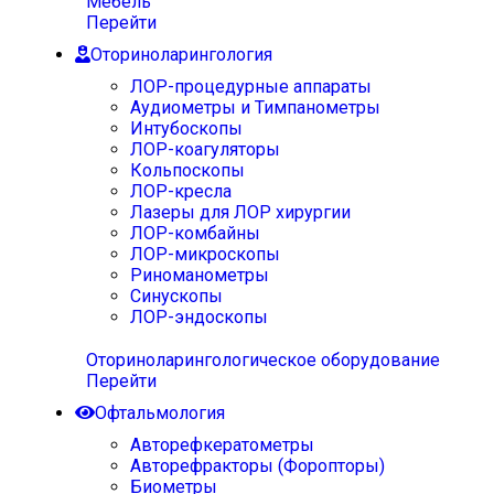
Мебель
Перейти
Оториноларингология
ЛОР-процедурные аппараты
Аудиометры и Тимпанометры
Интубоскопы
ЛОР-коагуляторы
Кольпоскопы
ЛОР-кресла
Лазеры для ЛОР хирургии
ЛОР-комбайны
ЛОР-микроскопы
Риноманометры
Синускопы
ЛОР-эндоскопы
Оториноларингологическое оборудование
Перейти
Офтальмология
Авторефкератометры
Авторефракторы (Форопторы)
Биометры