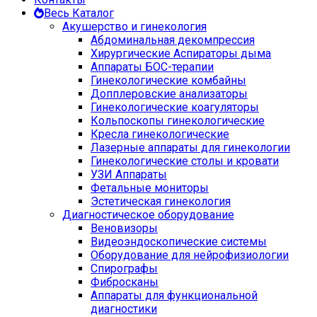
Весь Каталог
Акушерство и гинекология
Абдоминальная декомпрессия
Хирургические Аспираторы дыма
Аппараты БОС-терапии
Гинекологические комбайны
Допплеровские анализаторы
Гинекологические коагуляторы
Кольпоскопы гинекологические
Кресла гинекологические
Лазерные аппараты для гинекологии
Гинекологические столы и кровати
УЗИ Аппараты
Фетальные мониторы
Эстетическая гинекология
Диагностическое оборудование
Веновизоры
Видеоэндоскопические системы
Оборудование для нейрофизиологии
Спирографы
Фибросканы
Аппараты для функциональной
диагностики