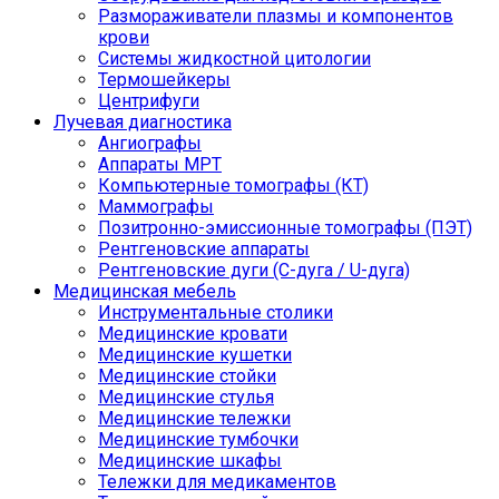
Размораживатели плазмы и компонентов
крови
Системы жидкостной цитологии
Термошейкеры
Центрифуги
Лучевая диагностика
Ангиографы
Аппараты МРТ
Компьютерные томографы (КТ)
Маммографы
Позитронно-эмиссионные томографы (ПЭТ)
Рентгеновские аппараты
Рентгеновские дуги (С-дуга / U-дуга)
Медицинская мебель
Инструментальные столики
Медицинские кровати
Медицинские кушетки
Медицинские стойки
Медицинские стулья
Медицинские тележки
Медицинские тумбочки
Медицинские шкафы
Тележки для медикаментов