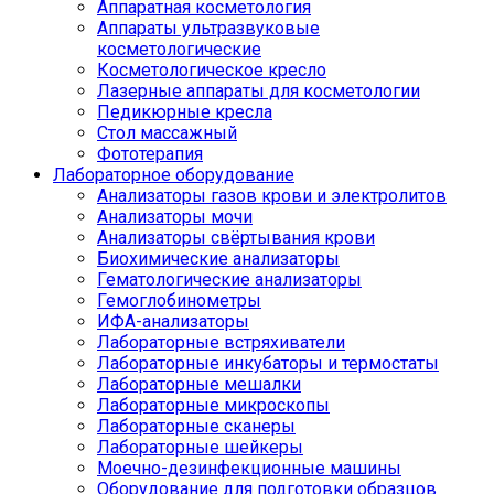
Аппаратная косметология
Аппараты ультразвуковые
косметологические
Косметологическое кресло
Лазерные аппараты для косметологии
Педикюрные кресла
Стол массажный
Фототерапия
Лабораторное оборудование
Анализаторы газов крови и электролитов
Анализаторы мочи
Анализаторы свёртывания крови
Биохимические анализаторы
Гематологические анализаторы
Гемоглобинометры
ИФА-анализаторы
Лабораторные встряхиватели
Лабораторные инкубаторы и термостаты
Лабораторные мешалки
Лабораторные микроскопы
Лабораторные сканеры
Лабораторные шейкеры
Моечно-дезинфекционные машины
Оборудование для подготовки образцов