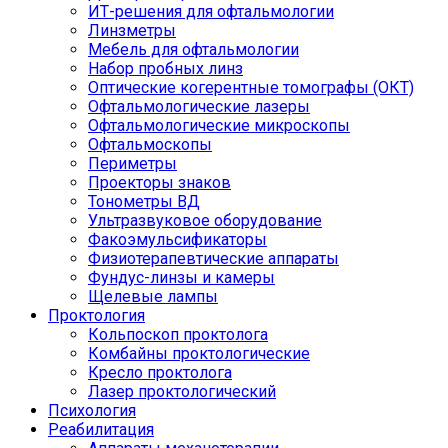
ИТ-решения для офтальмологии
Линзметры
Мебель для офтальмологии
Набор пробных линз
Оптические когерентные томографы (ОКТ)
Офтальмологические лазеры
Офтальмологические микроскопы
Офтальмоскопы
Периметры
Проекторы знаков
Тонометры ВД
Ультразвуковое оборудование
Факоэмульсификаторы
Физиотерапевтические аппараты
Фундус-линзы и камеры
Щелевые лампы
Проктология
Кольпоскоп проктолога
Комбайны проктологические
Кресло проктолога
Лазер проктологический
Психология
Реабилитация