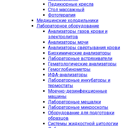
Педикюрные кресла
Стол массажный
Фототерапия
Медицинские холодильники
Лабораторное оборудование
Анализаторы газов крови и
электролитов
Анализаторы мочи
Анализаторы свёртывания крови
Биохимические анализаторы
Лабораторные встряхиватели
Гематологические анализаторы
Гемоглобинометры
ИФА-анализаторы
Лабораторные инкубаторы и
термостаты
Моечно-дезинфекционные
машины
Лабораторные мешалки
Лабораторные микроскопы
Оборудование для подготовки
образцов
Системы жидкостной цитологии