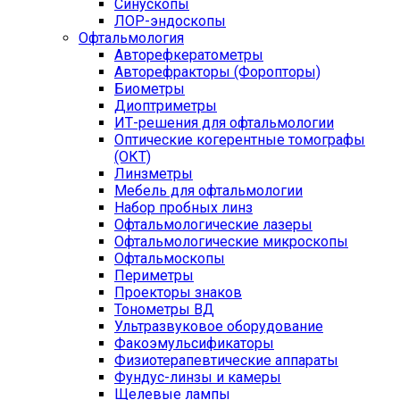
Синускопы
ЛОР-эндоскопы
Офтальмология
Авторефкератометры
Авторефракторы (Форопторы)
Биометры
Диоптриметры
ИТ-решения для офтальмологии
Оптические когерентные томографы
(ОКТ)
Линзметры
Мебель для офтальмологии
Набор пробных линз
Офтальмологические лазеры
Офтальмологические микроскопы
Офтальмоскопы
Периметры
Проекторы знаков
Тонометры ВД
Ультразвуковое оборудование
Факоэмульсификаторы
Физиотерапевтические аппараты
Фундус-линзы и камеры
Щелевые лампы