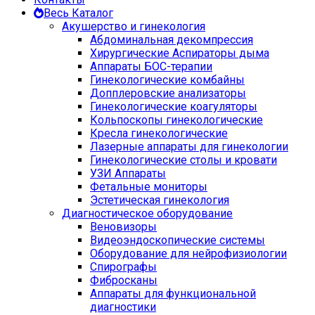
Весь Каталог
Акушерство и гинекология
Абдоминальная декомпрессия
Хирургические Аспираторы дыма
Аппараты БОС-терапии
Гинекологические комбайны
Допплеровские анализаторы
Гинекологические коагуляторы
Кольпоскопы гинекологические
Кресла гинекологические
Лазерные аппараты для гинекологии
Гинекологические столы и кровати
УЗИ Аппараты
Фетальные мониторы
Эстетическая гинекология
Диагностическое оборудование
Веновизоры
Видеоэндоскопические системы
Оборудование для нейрофизиологии
Спирографы
Фибросканы
Аппараты для функциональной
диагностики