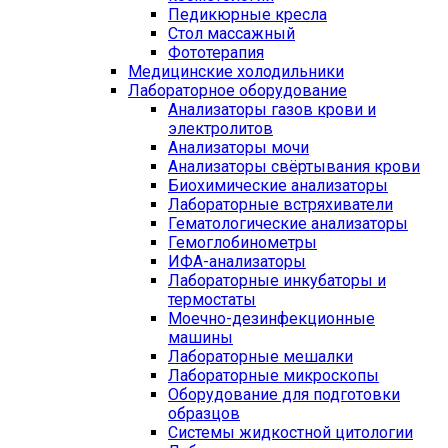
Педикюрные кресла
Стол массажный
Фототерапия
Медицинские холодильники
Лабораторное оборудование
Анализаторы газов крови и
электролитов
Анализаторы мочи
Анализаторы свёртывания крови
Биохимические анализаторы
Лабораторные встряхиватели
Гематологические анализаторы
Гемоглобинометры
ИФА-анализаторы
Лабораторные инкубаторы и
термостаты
Моечно-дезинфекционные
машины
Лабораторные мешалки
Лабораторные микроскопы
Оборудование для подготовки
образцов
Системы жидкостной цитологии