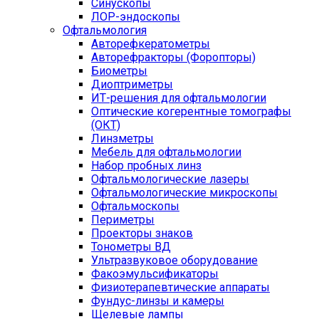
Синускопы
ЛОР-эндоскопы
Офтальмология
Авторефкератометры
Авторефракторы (Форопторы)
Биометры
Диоптриметры
ИТ-решения для офтальмологии
Оптические когерентные томографы
(ОКТ)
Линзметры
Мебель для офтальмологии
Набор пробных линз
Офтальмологические лазеры
Офтальмологические микроскопы
Офтальмоскопы
Периметры
Проекторы знаков
Тонометры ВД
Ультразвуковое оборудование
Факоэмульсификаторы
Физиотерапевтические аппараты
Фундус-линзы и камеры
Щелевые лампы