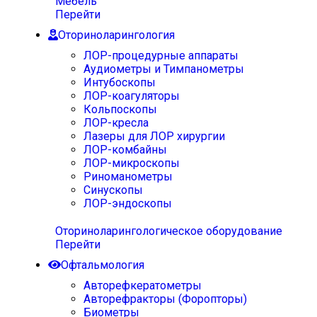
Мебель
Перейти
Оториноларингология
ЛОР-процедурные аппараты
Аудиометры и Тимпанометры
Интубоскопы
ЛОР-коагуляторы
Кольпоскопы
ЛОР-кресла
Лазеры для ЛОР хирургии
ЛОР-комбайны
ЛОР-микроскопы
Риноманометры
Синускопы
ЛОР-эндоскопы
Оториноларингологическое оборудование
Перейти
Офтальмология
Авторефкератометры
Авторефракторы (Форопторы)
Биометры