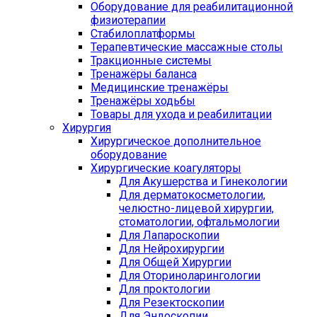
Оборудование для реабилитационной
физиотерапии
Стабилоплатформы
Терапевтические массажные столы
Тракционные системы
Тренажёры баланса
Медицинские тренажёры
Тренажёры ходьбы
Товары для ухода и реабилитации
Хирургия
Хирургическое дополнительное
оборудование
Хирургические коагуляторы
Для Акушерства и Гинекологии
Для дерматокосметологии,
челюстно-лицевой хирургии,
стоматологии, офтальмологии
Для Лапароскопии
Для Нейрохирургии
Для Общей Хирургии
Для Оториноларингологии
Для проктологии
Для Резектоскопии
Для Эндоскопии