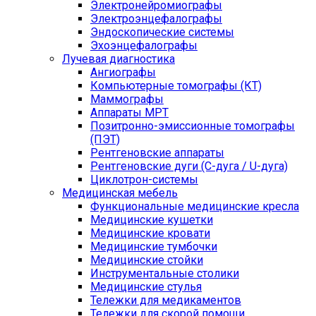
Электронейромиографы
Электроэнцефалографы
Эндоскопические системы
Эхоэнцефалографы
Лучевая диагностика
Ангиографы
Компьютерные томографы (КТ)
Маммографы
Аппараты МРТ
Позитронно-эмиссионные томографы
(ПЭТ)
Рентгеновские аппараты
Рентгеновские дуги (С-дуга / U-дуга)
Циклотрон-системы
Медицинская мебель
Функциональные медицинские кресла
Медицинские кушетки
Медицинские кровати
Медицинские тумбочки
Медицинские стойки
Инструментальные столики
Медицинские стулья
Тележки для медикаментов
Тележки для скорой помощи