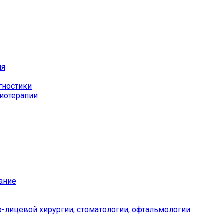
ия
гностики
иотерапии
ание
-лицевой хирургии, стоматологии, офтальмологии