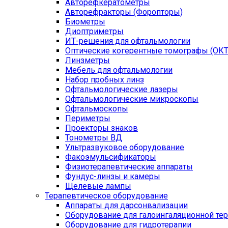
Авторефкератометры
Авторефракторы (Форопторы)
Биометры
Диоптриметры
ИТ-решения для офтальмологии
Оптические когерентные томографы (ОКТ
Линзметры
Мебель для офтальмологии
Набор пробных линз
Офтальмологические лазеры
Офтальмологические микроскопы
Офтальмоскопы
Периметры
Проекторы знаков
Тонометры ВД
Ультразвуковое оборудование
Факоэмульсификаторы
Физиотерапевтические аппараты
Фундус-линзы и камеры
Щелевые лампы
Терапевтическое оборудование
Аппараты для дарсонвализации
Оборудование для галоингаляционной те
Оборудование для гидротерапии