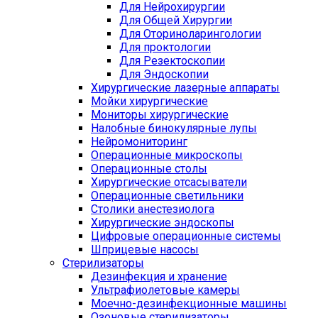
Для Нейрохирургии
Для Общей Хирургии
Для Оториноларингологии
Для проктологии
Для Резектоскопии
Для Эндоскопии
Хирургические лазерные аппараты
Мойки хирургические
Мониторы хирургические
Налобные бинокулярные лупы
Нейромониторинг
Операционные микроскопы
Операционные столы
Хирургические отсасыватели
Операционные светильники
Столики анестезиолога
Хирургические эндоскопы
Цифровые операционные системы
Шприцевые насосы
Стерилизаторы
Дезинфекция и хранение
Ультрафиолетовые камеры
Моечно-дезинфекционные машины
Озоновые стерилизаторы