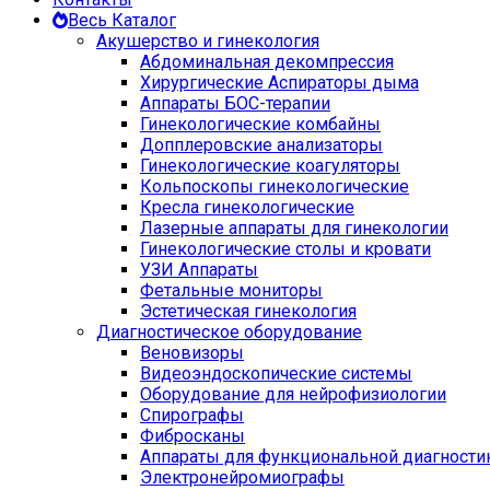
Весь Каталог
Акушерство и гинекология
Абдоминальная декомпрессия
Хирургические Аспираторы дыма
Аппараты БОС-терапии
Гинекологические комбайны
Допплеровские анализаторы
Гинекологические коагуляторы
Кольпоскопы гинекологические
Кресла гинекологические
Лазерные аппараты для гинекологии
Гинекологические столы и кровати
УЗИ Аппараты
Фетальные мониторы
Эстетическая гинекология
Диагностическое оборудование
Веновизоры
Видеоэндоскопические системы
Оборудование для нейрофизиологии
Спирографы
Фибросканы
Аппараты для функциональной диагности
Электронейромиографы