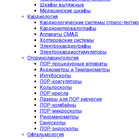
Шкафы вытяжные
Медицинские шкафы
Кардиология
Кардиологические системы стресс-тести
Кардиоинтервалографы
Аппараты СМАД
Холтеровские системы
Электрокардиографы
Электрокардиостимуляторы
Оториноларингология
ЛОР-процедурные аппараты
Аудиометры и Тимпанометры
Интубоскопы
ЛОР-коагуляторы
Кольпоскопы
ЛОР-кресла
Лазеры для ЛОР хирургии
ЛОР-комбайны
ЛОР-микроскопы
Риноманометры
Синускопы
ЛОР-эндоскопы
Офтальмология