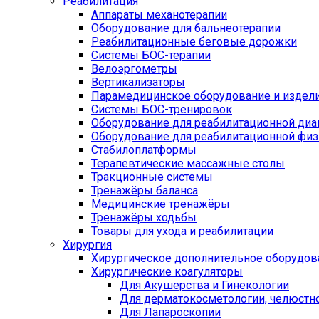
Реабилитация
Аппараты механотерапии
Оборудование для бальнеотерапии
Реабилитационные беговые дорожки
Системы БОС-терапии
Велоэргометры
Вертикализаторы
Парамедицинское оборудование и издел
Системы БОС-тренировок
Оборудование для реабилитационной диа
Оборудование для реабилитационной физ
Стабилоплатформы
Терапевтические массажные столы
Тракционные системы
Тренажёры баланса
Медицинские тренажёры
Тренажёры ходьбы
Товары для ухода и реабилитации
Хирургия
Хирургическое дополнительное оборудов
Хирургические коагуляторы
Для Акушерства и Гинекологии
Для дерматокосметологии, челюстно
Для Лапароскопии