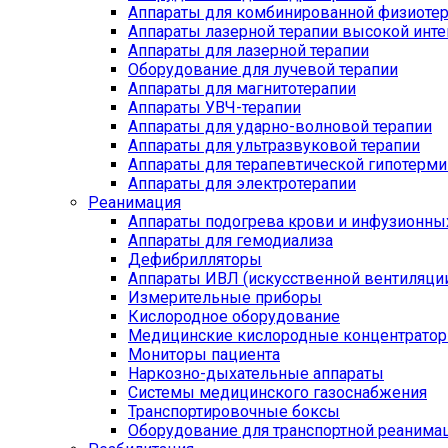
Аппараты для комбинированной физиоте
Аппараты лазерной терапии высокой инт
Аппараты для лазерной терапии
Оборудование для лучевой терапии
Аппараты для магнитотерапии
Аппараты УВЧ-терапии
Аппараты для ударно-волновой терапии
Аппараты для ультразвуковой терапии
Аппараты для терапевтической гипотерми
Аппараты для электротерапии
Реанимация
Аппараты подогрева крови и инфузионны
Аппараты для гемодиализа
Дефибрилляторы
Аппараты ИВЛ (искусственной вентиляции
Измерительные приборы
Кислородное оборудование
Медицинские кислородные концентрато
Мониторы пациента
Наркозно-дыхательные аппараты
Системы медицинского газоснабжения
Транспортировочные боксы
Оборудование для транспортной реанима