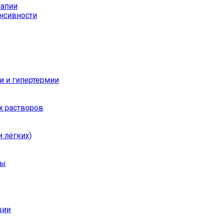
рапии
енсивности
и и гипертермии
х растворов
 лёгких)
ры
ции