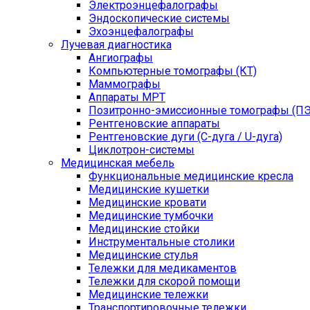
Электроэнцефалографы
Эндоскопические системы
Эхоэнцефалографы
Лучевая диагностика
Ангиографы
Компьютерные томографы (КТ)
Маммографы
Аппараты МРТ
Позитронно-эмиссионные томографы (ПЭ
Рентгеновские аппараты
Рентгеновские дуги (С-дуга / U-дуга)
Циклотрон-системы
Медицинская мебель
Функциональные медицинские кресла
Медицинские кушетки
Медицинские кровати
Медицинские тумбочки
Медицинские стойки
Инструментальные столики
Медицинские стулья
Тележки для медикаментов
Тележки для скорой помощи
Медицинские тележки
Транспортировочные тележки