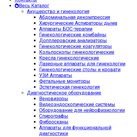
Весь Каталог
Акушерство и гинекология
Абдоминальная декомпрессия
Хирургические Аспираторы дыма
Аппараты БОС-терапии
Гинекологические комбайны
Допплеровские анализаторы
Гинекологические коагуляторы
Кольпоскопы гинекологические
Кресла гинекологические
Лазерные аппараты для гинекологии
Гинекологические столы и кровати
УЗИ Аппараты
Фетальные мониторы
Эстетическая гинекология
Диагностическое оборудование
Веновизоры
Видеоэндоскопические системы
Оборудование для нейрофизиологии
Спирографы
Фибросканы
Аппараты для функциональной
диагностики