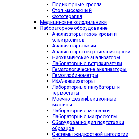
Педикюрные кресла
Стол массажный
Фототерапия
Медицинские холодильники
Лабораторное оборудование
Анализаторы газов крови и
электролитов
Анализаторы мочи
Анализаторы свёртывания крови
Биохимические анализаторы
Лабораторные встряхиватели
Гематологические анализаторы
Гемоглобинометры
ИФА-анализаторы
Лабораторные инкубаторы и
термостаты
Моечно-дезинфекционные
машины
Лабораторные мешалки
Лабораторные микроскопы
Оборудование для подготовки
образцов
Системы жидкостной цитологии