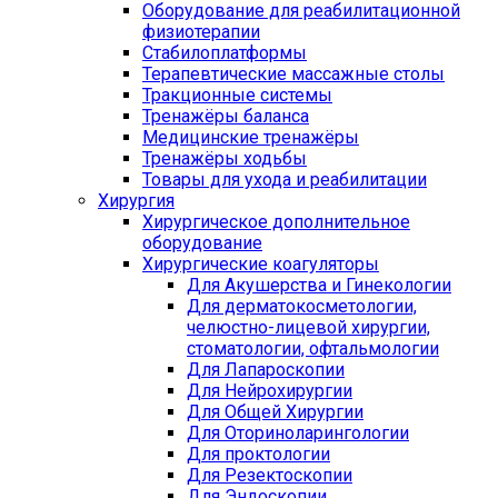
Оборудование для реабилитационной
физиотерапии
Стабилоплатформы
Терапевтические массажные столы
Тракционные системы
Тренажёры баланса
Медицинские тренажёры
Тренажёры ходьбы
Товары для ухода и реабилитации
Хирургия
Хирургическое дополнительное
оборудование
Хирургические коагуляторы
Для Акушерства и Гинекологии
Для дерматокосметологии,
челюстно-лицевой хирургии,
стоматологии, офтальмологии
Для Лапароскопии
Для Нейрохирургии
Для Общей Хирургии
Для Оториноларингологии
Для проктологии
Для Резектоскопии
Для Эндоскопии