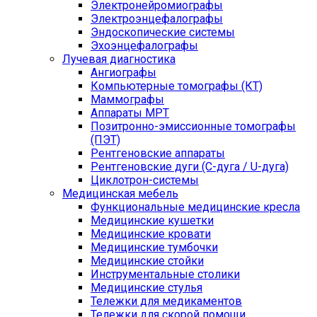
Электронейромиографы
Электроэнцефалографы
Эндоскопические системы
Эхоэнцефалографы
Лучевая диагностика
Ангиографы
Компьютерные томографы (КТ)
Маммографы
Аппараты МРТ
Позитронно-эмиссионные томографы
(ПЭТ)
Рентгеновские аппараты
Рентгеновские дуги (С-дуга / U-дуга)
Циклотрон-системы
Медицинская мебель
Функциональные медицинские кресла
Медицинские кушетки
Медицинские кровати
Медицинские тумбочки
Медицинские стойки
Инструментальные столики
Медицинские стулья
Тележки для медикаментов
Тележки для скорой помощи