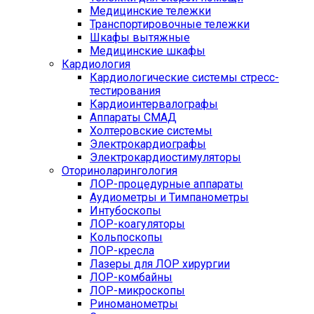
Медицинские тележки
Транспортировочные тележки
Шкафы вытяжные
Медицинские шкафы
Кардиология
Кардиологические системы стресс-
тестирования
Кардиоинтервалографы
Аппараты СМАД
Холтеровские системы
Электрокардиографы
Электрокардиостимуляторы
Оториноларингология
ЛОР-процедурные аппараты
Аудиометры и Тимпанометры
Интубоскопы
ЛОР-коагуляторы
Кольпоскопы
ЛОР-кресла
Лазеры для ЛОР хирургии
ЛОР-комбайны
ЛОР-микроскопы
Риноманометры