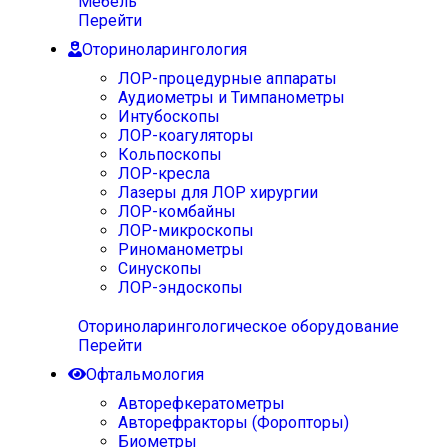
Мебель
Перейти
Оториноларингология
ЛОР-процедурные аппараты
Аудиометры и Тимпанометры
Интубоскопы
ЛОР-коагуляторы
Кольпоскопы
ЛОР-кресла
Лазеры для ЛОР хирургии
ЛОР-комбайны
ЛОР-микроскопы
Риноманометры
Синускопы
ЛОР-эндоскопы
Оториноларингологическое оборудование
Перейти
Офтальмология
Авторефкератометры
Авторефракторы (Форопторы)
Биометры