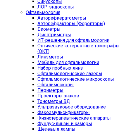
Синускопы
ЛОР-эндоскопы
Офтальмология
Авторефкератометры
Авторефракторы (Форопторы)
Биометры
Диоптриметры
ИТ-решения для офтальмологии
Оптические когерентные томографы
(ОКТ)
Линзметры
Мебель для офтальмологии
Набор пробных линз
Офтальмологические лазеры
Офтальмологические микроскопы
Офтальмоскопы
Периметры
Проекторы знаков
Тонометры ВД
Ультразвуковое оборудование
Факоэмульсификаторы
Физиотерапевтические аппараты
Фундус-линзы и камеры
Щелевые лампы