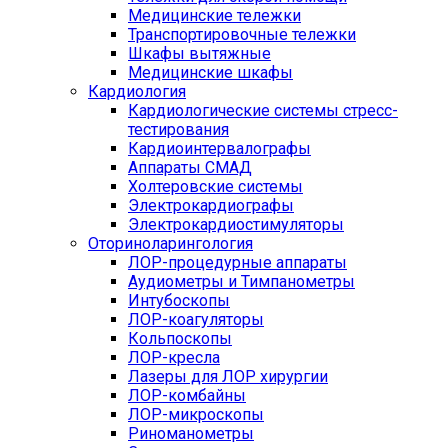
Медицинские тележки
Транспортировочные тележки
Шкафы вытяжные
Медицинские шкафы
Кардиология
Кардиологические системы стресс-
тестирования
Кардиоинтервалографы
Аппараты СМАД
Холтеровские системы
Электрокардиографы
Электрокардиостимуляторы
Оториноларингология
ЛОР-процедурные аппараты
Аудиометры и Тимпанометры
Интубоскопы
ЛОР-коагуляторы
Кольпоскопы
ЛОР-кресла
Лазеры для ЛОР хирургии
ЛОР-комбайны
ЛОР-микроскопы
Риноманометры