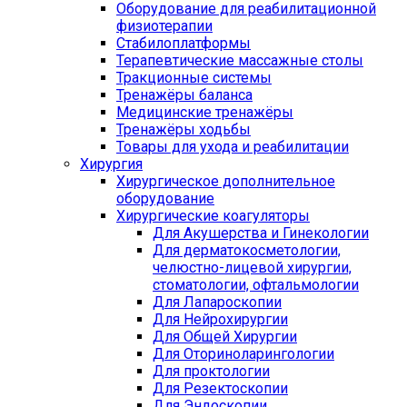
Оборудование для реабилитационной
физиотерапии
Стабилоплатформы
Терапевтические массажные столы
Тракционные системы
Тренажёры баланса
Медицинские тренажёры
Тренажёры ходьбы
Товары для ухода и реабилитации
Хирургия
Хирургическое дополнительное
оборудование
Хирургические коагуляторы
Для Акушерства и Гинекологии
Для дерматокосметологии,
челюстно-лицевой хирургии,
стоматологии, офтальмологии
Для Лапароскопии
Для Нейрохирургии
Для Общей Хирургии
Для Оториноларингологии
Для проктологии
Для Резектоскопии
Для Эндоскопии