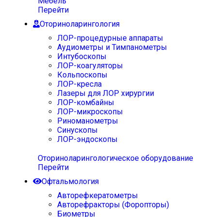
Мебель
Перейти
Оториноларингология
ЛОР-процедурные аппараты
Аудиометры и Тимпанометры
Интубоскопы
ЛОР-коагуляторы
Кольпоскопы
ЛОР-кресла
Лазеры для ЛОР хирургии
ЛОР-комбайны
ЛОР-микроскопы
Риноманометры
Синускопы
ЛОР-эндоскопы
Оториноларингологическое оборудование
Перейти
Офтальмология
Авторефкератометры
Авторефракторы (Форопторы)
Биометры