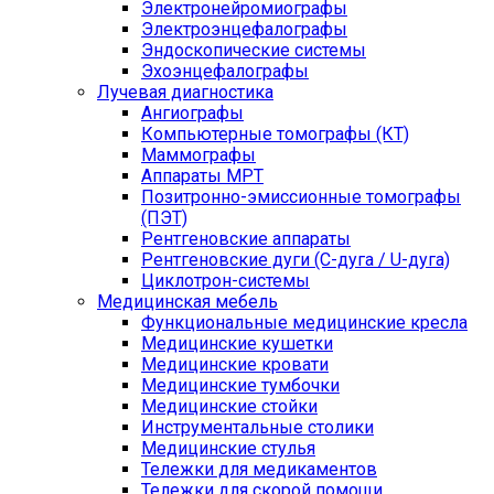
Электронейромиографы
Электроэнцефалографы
Эндоскопические системы
Эхоэнцефалографы
Лучевая диагностика
Ангиографы
Компьютерные томографы (КТ)
Маммографы
Аппараты МРТ
Позитронно-эмиссионные томографы
(ПЭТ)
Рентгеновские аппараты
Рентгеновские дуги (С-дуга / U-дуга)
Циклотрон-системы
Медицинская мебель
Функциональные медицинские кресла
Медицинские кушетки
Медицинские кровати
Медицинские тумбочки
Медицинские стойки
Инструментальные столики
Медицинские стулья
Тележки для медикаментов
Тележки для скорой помощи