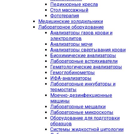
Педикюрные кресла
Стол массажный
Фототерапия
Медицинские холодильники
Лабораторное оборудование
Анализаторы газов крови и
электролитов
Анализаторы мочи
Анализаторы свёртывания крови
Биохимические анализаторы
Лабораторные встряхиватели
Гематологические анализаторы
Гемоглобинометры
ИФА-анализаторы
Лабораторные инкубаторы и
термостаты
Моечно-дезинфекционные
машины
Лабораторные мешалки
Лабораторные микроскопы
Оборудование для подготовки
образцов
Системы жидкостной цитологии