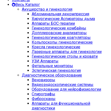
Весь Каталог
Акушерство и гинекология
Абдоминальная декомпрессия
Хирургические Аспираторы дыма
Аппараты БОС-терапии
Гинекологические комбайны
Допплеровские анализаторы
Гинекологические коагуляторы
Кольпоскопы гинекологические
Кресла гинекологические
Лазерные аппараты для гинекологии
Гинекологические столы и кровати
УЗИ Аппараты
Фетальные мониторы
Эстетическая гинекология
Диагностическое оборудование
Веновизоры
Видеоэндоскопические системы
Оборудование для нейрофизиологии
Спирографы
Фибросканы
Аппараты для функциональной
диагностики