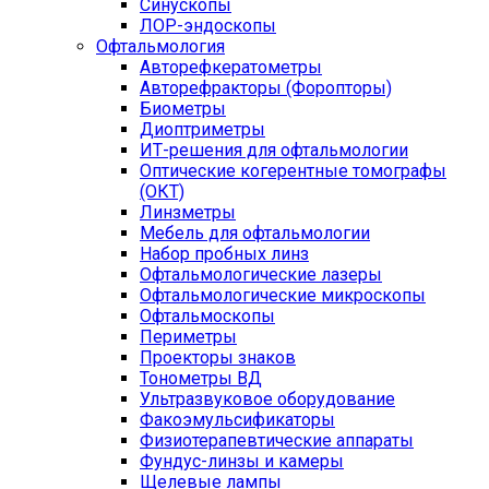
Синускопы
ЛОР-эндоскопы
Офтальмология
Авторефкератометры
Авторефракторы (Форопторы)
Биометры
Диоптриметры
ИТ-решения для офтальмологии
Оптические когерентные томографы
(ОКТ)
Линзметры
Мебель для офтальмологии
Набор пробных линз
Офтальмологические лазеры
Офтальмологические микроскопы
Офтальмоскопы
Периметры
Проекторы знаков
Тонометры ВД
Ультразвуковое оборудование
Факоэмульсификаторы
Физиотерапевтические аппараты
Фундус-линзы и камеры
Щелевые лампы