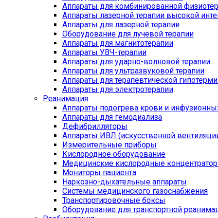
Аппараты для комбинированной физиоте
Аппараты лазерной терапии высокой инт
Аппараты для лазерной терапии
Оборудование для лучевой терапии
Аппараты для магнитотерапии
Аппараты УВЧ-терапии
Аппараты для ударно-волновой терапии
Аппараты для ультразвуковой терапии
Аппараты для терапевтической гипотерми
Аппараты для электротерапии
Реанимация
Аппараты подогрева крови и инфузионны
Аппараты для гемодиализа
Дефибрилляторы
Аппараты ИВЛ (искусственной вентиляции
Измерительные приборы
Кислородное оборудование
Медицинские кислородные концентрато
Мониторы пациента
Наркозно-дыхательные аппараты
Системы медицинского газоснабжения
Транспортировочные боксы
Оборудование для транспортной реанима