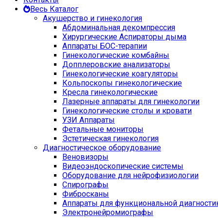
Весь Каталог
Акушерство и гинекология
Абдоминальная декомпрессия
Хирургические Аспираторы дыма
Аппараты БОС-терапии
Гинекологические комбайны
Допплеровские анализаторы
Гинекологические коагуляторы
Кольпоскопы гинекологические
Кресла гинекологические
Лазерные аппараты для гинекологии
Гинекологические столы и кровати
УЗИ Аппараты
Фетальные мониторы
Эстетическая гинекология
Диагностическое оборудование
Веновизоры
Видеоэндоскопические системы
Оборудование для нейрофизиологии
Спирографы
Фибросканы
Аппараты для функциональной диагности
Электронейромиографы