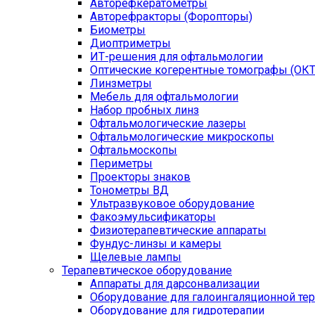
Авторефкератометры
Авторефракторы (Форопторы)
Биометры
Диоптриметры
ИТ-решения для офтальмологии
Оптические когерентные томографы (ОКТ
Линзметры
Мебель для офтальмологии
Набор пробных линз
Офтальмологические лазеры
Офтальмологические микроскопы
Офтальмоскопы
Периметры
Проекторы знаков
Тонометры ВД
Ультразвуковое оборудование
Факоэмульсификаторы
Физиотерапевтические аппараты
Фундус-линзы и камеры
Щелевые лампы
Терапевтическое оборудование
Аппараты для дарсонвализации
Оборудование для галоингаляционной те
Оборудование для гидротерапии