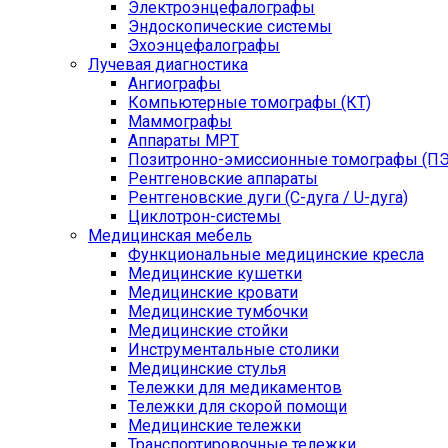
Электроэнцефалографы
Эндоскопические системы
Эхоэнцефалографы
Лучевая диагностика
Ангиографы
Компьютерные томографы (КТ)
Маммографы
Аппараты МРТ
Позитронно-эмиссионные томографы (ПЭ
Рентгеновские аппараты
Рентгеновские дуги (С-дуга / U-дуга)
Циклотрон-системы
Медицинская мебель
Функциональные медицинские кресла
Медицинские кушетки
Медицинские кровати
Медицинские тумбочки
Медицинские стойки
Инструментальные столики
Медицинские стулья
Тележки для медикаментов
Тележки для скорой помощи
Медицинские тележки
Транспортировочные тележки