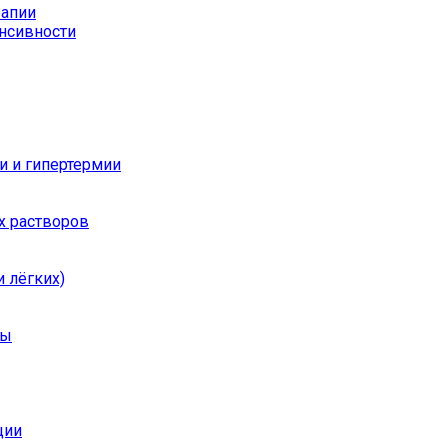
рапии
енсивности
и и гипертермии
х растворов
 лёгких)
ры
ции