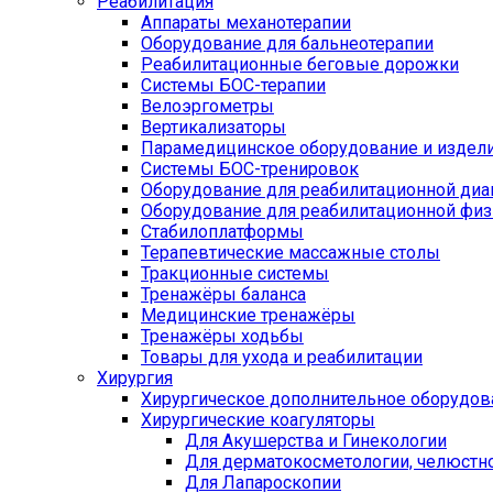
Реабилитация
Аппараты механотерапии
Оборудование для бальнеотерапии
Реабилитационные беговые дорожки
Системы БОС-терапии
Велоэргометры
Вертикализаторы
Парамедицинское оборудование и издел
Системы БОС-тренировок
Оборудование для реабилитационной диа
Оборудование для реабилитационной физ
Стабилоплатформы
Терапевтические массажные столы
Тракционные системы
Тренажёры баланса
Медицинские тренажёры
Тренажёры ходьбы
Товары для ухода и реабилитации
Хирургия
Хирургическое дополнительное оборудов
Хирургические коагуляторы
Для Акушерства и Гинекологии
Для дерматокосметологии, челюстно
Для Лапароскопии