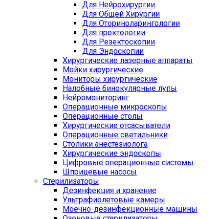
Для Нейрохирургии
Для Общей Хирургии
Для Оториноларингологии
Для проктологии
Для Резектоскопии
Для Эндоскопии
Хирургические лазерные аппараты
Мойки хирургические
Мониторы хирургические
Налобные бинокулярные лупы
Нейромониторинг
Операционные микроскопы
Операционные столы
Хирургические отсасыватели
Операционные светильники
Столики анестезиолога
Хирургические эндоскопы
Цифровые операционные системы
Шприцевые насосы
Стерилизаторы
Дезинфекция и хранение
Ультрафиолетовые камеры
Моечно-дезинфекционные машины
Озоновые стерилизаторы