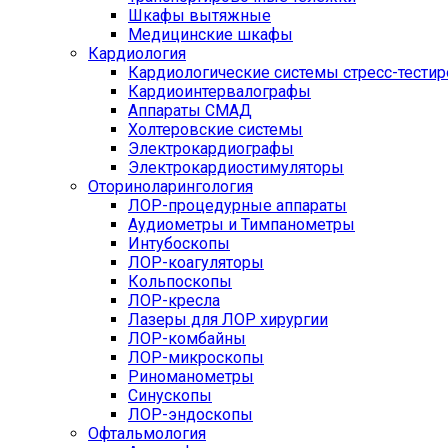
Шкафы вытяжные
Медицинские шкафы
Кардиология
Кардиологические системы стресс-тести
Кардиоинтервалографы
Аппараты СМАД
Холтеровские системы
Электрокардиографы
Электрокардиостимуляторы
Оториноларингология
ЛОР-процедурные аппараты
Аудиометры и Тимпанометры
Интубоскопы
ЛОР-коагуляторы
Кольпоскопы
ЛОР-кресла
Лазеры для ЛОР хирургии
ЛОР-комбайны
ЛОР-микроскопы
Риноманометры
Синускопы
ЛОР-эндоскопы
Офтальмология