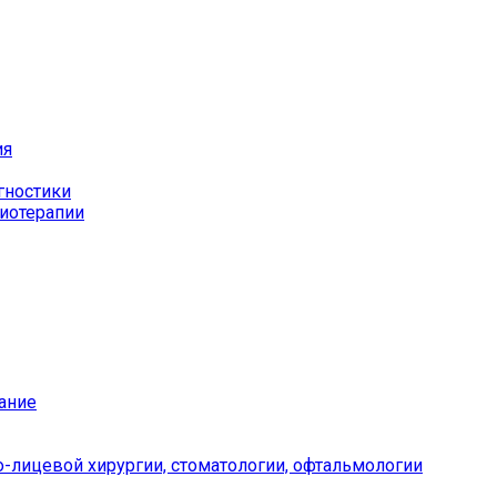
ия
гностики
иотерапии
ание
-лицевой хирургии, стоматологии, офтальмологии