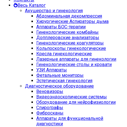
Весь Каталог
Акушерство и гинекология
Абдоминальная декомпрессия
Хирургические Аспираторы дыма
Аппараты БОС-терапии
Гинекологические комбайны
Допплеровские анализаторы
Гинекологические коагуляторы
Кольпоскопы гинекологические
Кресла гинекологические
Лазерные аппараты для гинекологии
Гинекологические столы и кровати
УЗИ Аппараты
Фетальные мониторы
Эстетическая гинекология
Диагностическое оборудование
Веновизоры
Видеоэндоскопические системы
Оборудование для нейрофизиологии
Спирографы
Фибросканы
Аппараты для функциональной
диагностики