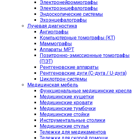
Электронейромиографы
Электроэнцефалографы
Эндоскопические системы
Эхоэнцефалографы
Лучевая диагностика
Ангиографы
Компьютерные томографы (КТ)
Маммографы
Аппараты МРТ
Позитронно-эмиссионные томографы
(ПЭТ)
Рентгеновские аппараты
Рентгеновские дуги (С-дуга / U-дуга)
Циклотрон-системы
Медицинская мебель
Функциональные медицинские кресла
Медицинские кушетки
Медицинские кровати
Медицинские тумбочки
Медицинские стойки
Инструментальные столики
Медицинские стулья
Тележки для медикаментов
Тележки для скорой помощи