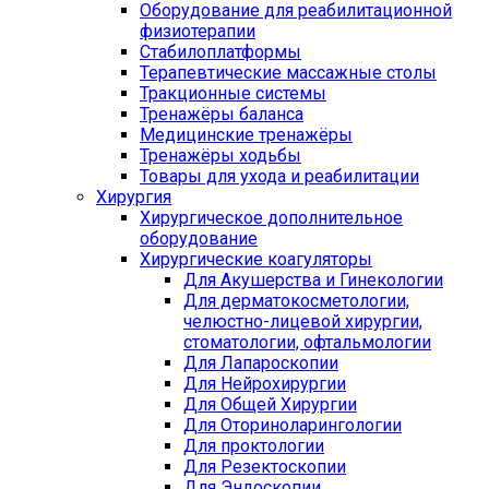
Оборудование для реабилитационной
физиотерапии
Стабилоплатформы
Терапевтические массажные столы
Тракционные системы
Тренажёры баланса
Медицинские тренажёры
Тренажёры ходьбы
Товары для ухода и реабилитации
Хирургия
Хирургическое дополнительное
оборудование
Хирургические коагуляторы
Для Акушерства и Гинекологии
Для дерматокосметологии,
челюстно-лицевой хирургии,
стоматологии, офтальмологии
Для Лапароскопии
Для Нейрохирургии
Для Общей Хирургии
Для Оториноларингологии
Для проктологии
Для Резектоскопии
Для Эндоскопии