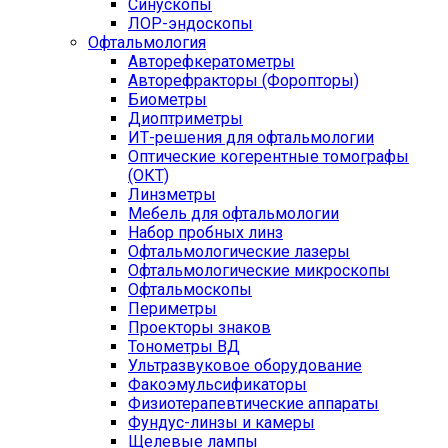
Синускопы
ЛОР-эндоскопы
Офтальмология
Авторефкератометры
Авторефракторы (Форопторы)
Биометры
Диоптриметры
ИТ-решения для офтальмологии
Оптические когерентные томографы
(ОКТ)
Линзметры
Мебель для офтальмологии
Набор пробных линз
Офтальмологические лазеры
Офтальмологические микроскопы
Офтальмоскопы
Периметры
Проекторы знаков
Тонометры ВД
Ультразвуковое оборудование
Факоэмульсификаторы
Физиотерапевтические аппараты
Фундус-линзы и камеры
Щелевые лампы