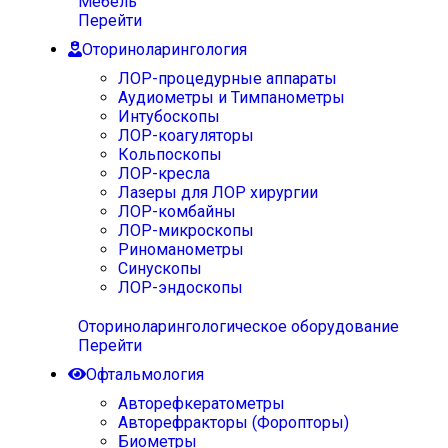
Мебель
Перейти
Оториноларингология
ЛОР-процедурные аппараты
Аудиометры и Тимпанометры
Интубоскопы
ЛОР-коагуляторы
Кольпоскопы
ЛОР-кресла
Лазеры для ЛОР хирургии
ЛОР-комбайны
ЛОР-микроскопы
Риноманометры
Синускопы
ЛОР-эндоскопы
Оториноларингологическое оборудование
Перейти
Офтальмология
Авторефкератометры
Авторефракторы (Форопторы)
Биометры