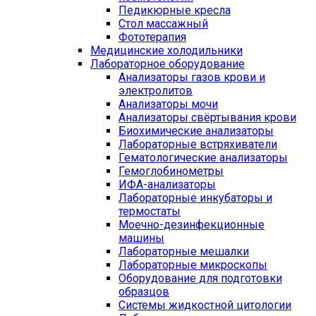
Педикюрные кресла
Стол массажный
Фототерапия
Медицинские холодильники
Лабораторное оборудование
Анализаторы газов крови и
электролитов
Анализаторы мочи
Анализаторы свёртывания крови
Биохимические анализаторы
Лабораторные встряхиватели
Гематологические анализаторы
Гемоглобинометры
ИФА-анализаторы
Лабораторные инкубаторы и
термостаты
Моечно-дезинфекционные
машины
Лабораторные мешалки
Лабораторные микроскопы
Оборудование для подготовки
образцов
Системы жидкостной цитологии