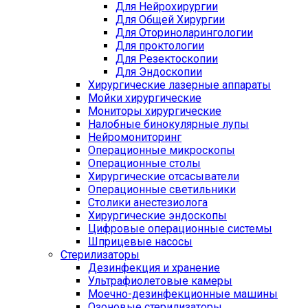
Для Нейрохирургии
Для Общей Хирургии
Для Оториноларингологии
Для проктологии
Для Резектоскопии
Для Эндоскопии
Хирургические лазерные аппараты
Мойки хирургические
Мониторы хирургические
Налобные бинокулярные лупы
Нейромониторинг
Операционные микроскопы
Операционные столы
Хирургические отсасыватели
Операционные светильники
Столики анестезиолога
Хирургические эндоскопы
Цифровые операционные системы
Шприцевые насосы
Стерилизаторы
Дезинфекция и хранение
Ультрафиолетовые камеры
Моечно-дезинфекционные машины
Озоновые стерилизаторы