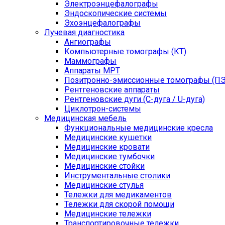
Электроэнцефалографы
Эндоскопические системы
Эхоэнцефалографы
Лучевая диагностика
Ангиографы
Компьютерные томографы (КТ)
Маммографы
Аппараты МРТ
Позитронно-эмиссионные томографы (ПЭ
Рентгеновские аппараты
Рентгеновские дуги (С-дуга / U-дуга)
Циклотрон-системы
Медицинская мебель
Функциональные медицинские кресла
Медицинские кушетки
Медицинские кровати
Медицинские тумбочки
Медицинские стойки
Инструментальные столики
Медицинские стулья
Тележки для медикаментов
Тележки для скорой помощи
Медицинские тележки
Транспортировочные тележки