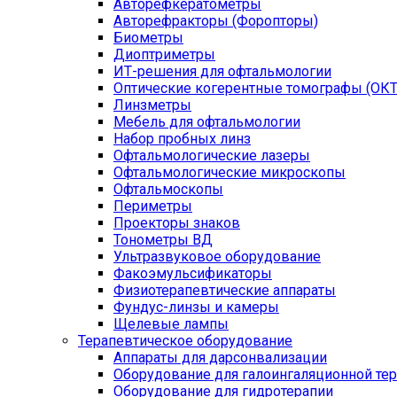
Авторефкератометры
Авторефракторы (Форопторы)
Биометры
Диоптриметры
ИТ-решения для офтальмологии
Оптические когерентные томографы (ОКТ
Линзметры
Мебель для офтальмологии
Набор пробных линз
Офтальмологические лазеры
Офтальмологические микроскопы
Офтальмоскопы
Периметры
Проекторы знаков
Тонометры ВД
Ультразвуковое оборудование
Факоэмульсификаторы
Физиотерапевтические аппараты
Фундус-линзы и камеры
Щелевые лампы
Терапевтическое оборудование
Аппараты для дарсонвализации
Оборудование для галоингаляционной те
Оборудование для гидротерапии