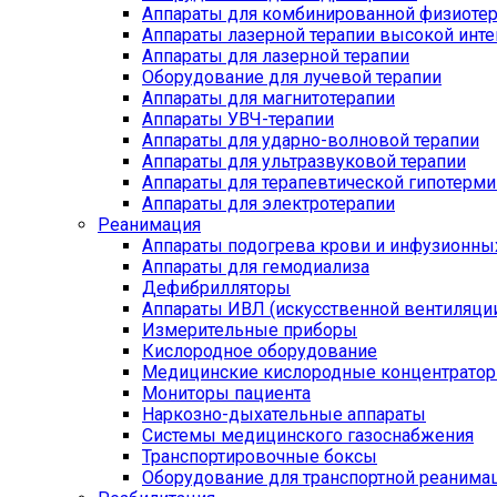
Аппараты для комбинированной физиоте
Аппараты лазерной терапии высокой инт
Аппараты для лазерной терапии
Оборудование для лучевой терапии
Аппараты для магнитотерапии
Аппараты УВЧ-терапии
Аппараты для ударно-волновой терапии
Аппараты для ультразвуковой терапии
Аппараты для терапевтической гипотерми
Аппараты для электротерапии
Реанимация
Аппараты подогрева крови и инфузионны
Аппараты для гемодиализа
Дефибрилляторы
Аппараты ИВЛ (искусственной вентиляции
Измерительные приборы
Кислородное оборудование
Медицинские кислородные концентрато
Мониторы пациента
Наркозно-дыхательные аппараты
Системы медицинского газоснабжения
Транспортировочные боксы
Оборудование для транспортной реанима