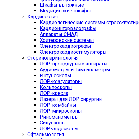
Шкафы вытяжные
Медицинские шкафы
Кардиология
Кардиологические системы стресс-тести
Кардиоинтервалографы
Аппараты СМАД
Холтеровские системы
Электрокардиографы
Электрокардиостимуляторы
Оториноларингология
ЛОР-процедурные аппараты
Аудиометры и Тимпанометры
Интубоскопы
ЛОР-коагуляторы
Кольпоскопы
ЛОР-кресла
Лазеры для ЛОР хирургии
ЛОР-комбайны
ЛОР-микроскопы
Риноманометры
Синускопы
ЛОР-эндоскопы
Офтальмология