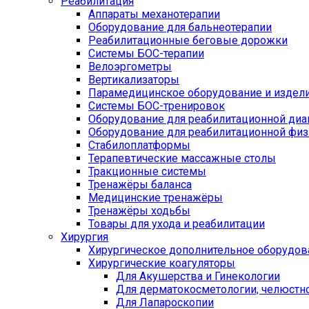
Реабилитация
Аппараты механотерапии
Оборудование для бальнеотерапии
Реабилитационные беговые дорожки
Системы БОС-терапии
Велоэргометры
Вертикализаторы
Парамедицинское оборудование и издел
Системы БОС-тренировок
Оборудование для реабилитационной диа
Оборудование для реабилитационной физ
Стабилоплатформы
Терапевтические массажные столы
Тракционные системы
Тренажёры баланса
Медицинские тренажёры
Тренажёры ходьбы
Товары для ухода и реабилитации
Хирургия
Хирургическое дополнительное оборудов
Хирургические коагуляторы
Для Акушерства и Гинекологии
Для дерматокосметологии, челюстно
Для Лапароскопии