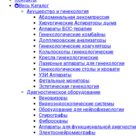
Весь Каталог
Акушерство и гинекология
Абдоминальная декомпрессия
Хирургические Аспираторы дыма
Аппараты БОС-терапии
Гинекологические комбайны
Допплеровские анализаторы
Гинекологические коагуляторы
Кольпоскопы гинекологические
Кресла гинекологические
Лазерные аппараты для гинекологии
Гинекологические столы и кровати
УЗИ Аппараты
Фетальные мониторы
Эстетическая гинекология
Диагностическое оборудование
Веновизоры
Видеоэндоскопические системы
Оборудование для нейрофизиологии
Спирографы
Фибросканы
Аппараты для функциональной диагности
Электронейромиографы