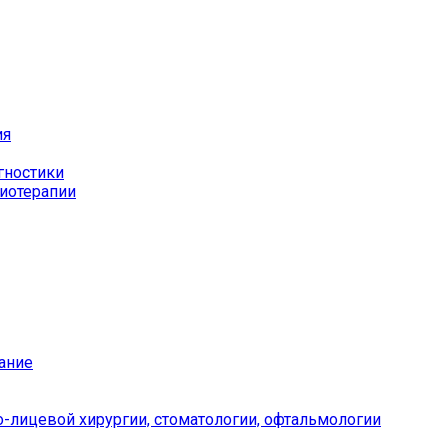
ия
гностики
иотерапии
ание
-лицевой хирургии, стоматологии, офтальмологии