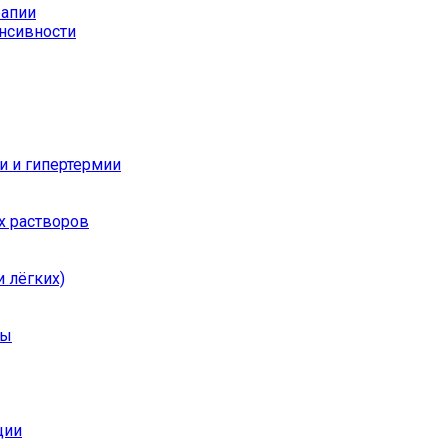
рапии
енсивности
и и гипертермии
х растворов
 лёгких)
ры
ции