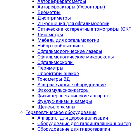
Авторефкератометры
Авторефракторы (Форопторы)
Биометры
Диоптриметры
ИТ-решения для офтальмологии
Оптические когерентные томографы (ОКТ
Линзметры
Мебель для офтальмологии
Набор пробных линз
Офтальмологические лазеры
Офтальмологические микроскопы
Офтальмоскопы
Периметры
Проекторы знаков
Тонометры ВД
Ультразвуковое оборудование
Факоэмульсификаторы
Физиотерапевтические аппараты
Фундус-линзы и камеры
Щелевые лампы
Терапевтическое оборудование
Аппараты для дарсонвализации
Оборудование для галоингаляционной те
Оборудование для гидротерапии