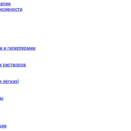
рапии
енсивности
и и гипертермии
х растворов
 лёгких)
ры
ции