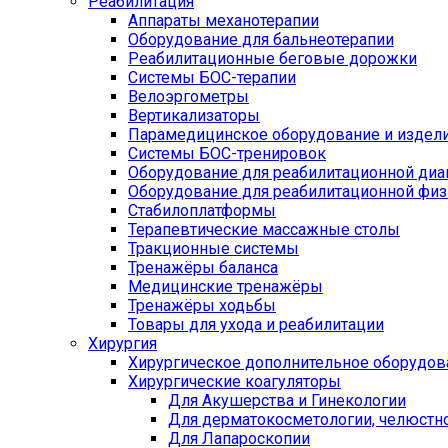
Реабилитация
Аппараты механотерапии
Оборудование для бальнеотерапии
Реабилитационные беговые дорожки
Системы БОС-терапии
Велоэргометры
Вертикализаторы
Парамедицинское оборудование и издел
Системы БОС-тренировок
Оборудование для реабилитационной диа
Оборудование для реабилитационной физ
Стабилоплатформы
Терапевтические массажные столы
Тракционные системы
Тренажёры баланса
Медицинские тренажёры
Тренажёры ходьбы
Товары для ухода и реабилитации
Хирургия
Хирургическое дополнительное оборудов
Хирургические коагуляторы
Для Акушерства и Гинекологии
Для дерматокосметологии, челюстно
Для Лапароскопии