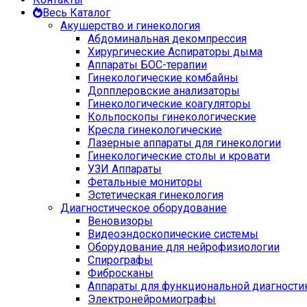
Весь Каталог
Акушерство и гинекология
Абдоминальная декомпрессия
Хирургические Аспираторы дыма
Аппараты БОС-терапии
Гинекологические комбайны
Допплеровские анализаторы
Гинекологические коагуляторы
Кольпоскопы гинекологические
Кресла гинекологические
Лазерные аппараты для гинекологии
Гинекологические столы и кровати
УЗИ Аппараты
Фетальные мониторы
Эстетическая гинекология
Диагностическое оборудование
Веновизоры
Видеоэндоскопические системы
Оборудование для нейрофизиологии
Спирографы
Фибросканы
Аппараты для функциональной диагности
Электронейромиографы