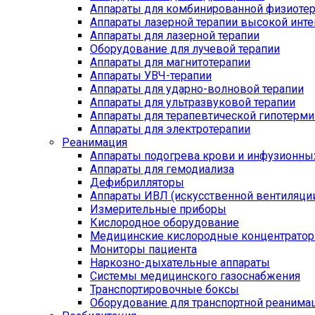
Аппараты для комбинированной физиоте
Аппараты лазерной терапии высокой инт
Аппараты для лазерной терапии
Оборудование для лучевой терапии
Аппараты для магнитотерапии
Аппараты УВЧ-терапии
Аппараты для ударно-волновой терапии
Аппараты для ультразвуковой терапии
Аппараты для терапевтической гипотерми
Аппараты для электротерапии
Реанимация
Аппараты подогрева крови и инфузионны
Аппараты для гемодиализа
Дефибрилляторы
Аппараты ИВЛ (искусственной вентиляции
Измерительные приборы
Кислородное оборудование
Медицинские кислородные концентрато
Мониторы пациента
Наркозно-дыхательные аппараты
Системы медицинского газоснабжения
Транспортировочные боксы
Оборудование для транспортной реанима