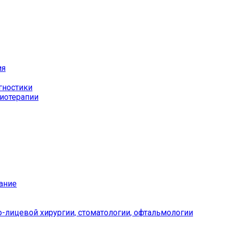
ия
гностики
иотерапии
ание
-лицевой хирургии, стоматологии, офтальмологии