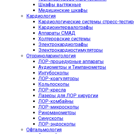
Шкафы вытяжные
Медицинские шкафы
Кардиология
Кардиологические системы стресс-тести
Кардиоинтервалографы
Аппараты СМАД
Холтеровские системы
Электрокардиографы
Электрокардиостимуляторы
Оториноларингология
ЛОР-процедурные аппараты
Аудиометры и Тимпанометры
Интубоскопы
ЛОР-коагуляторы
Кольпоскопы
ЛОР-кресла
Лазеры для ЛОР хирургии
ЛОР-комбайны
ЛОР-микроскопы
Риноманометры
Синускопы
ЛОР-эндоскопы
Офтальмология