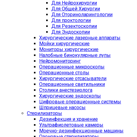
Для Нейрохирургии
Для Общей Хирургии
Для Оториноларингологии
Для проктологии
Для Резектоскопии
Для Эндоскопии
Хирургические лазерные аппараты
Мойки хирургические
Мониторы хирургические
Налобные бинокулярные лупы
Нейромониторинг
Операционные микроскопы
Операционные столы
Хирургические отсасыватели
Операционные светильники
Столики анестезиолога
Хирургические эндоскопы
Цифровые операционные системы
Шприцевые насосы
Стерилизаторы
Дезинфекция и хранение
Ультрафиолетовые камеры
Моечно-дезинфекционные машины
Озоновые стерилизаторы