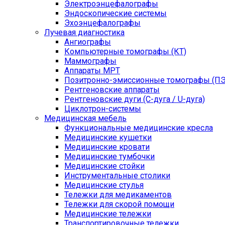
Электроэнцефалографы
Эндоскопические системы
Эхоэнцефалографы
Лучевая диагностика
Ангиографы
Компьютерные томографы (КТ)
Маммографы
Аппараты МРТ
Позитронно-эмиссионные томографы (ПЭ
Рентгеновские аппараты
Рентгеновские дуги (С-дуга / U-дуга)
Циклотрон-системы
Медицинская мебель
Функциональные медицинские кресла
Медицинские кушетки
Медицинские кровати
Медицинские тумбочки
Медицинские стойки
Инструментальные столики
Медицинские стулья
Тележки для медикаментов
Тележки для скорой помощи
Медицинские тележки
Транспортировочные тележки