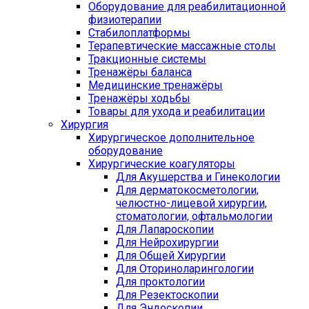
Оборудование для реабилитационной
физиотерапии
Стабилоплатформы
Терапевтические массажные столы
Тракционные системы
Тренажёры баланса
Медицинские тренажёры
Тренажёры ходьбы
Товары для ухода и реабилитации
Хирургия
Хирургическое дополнительное
оборудование
Хирургические коагуляторы
Для Акушерства и Гинекологии
Для дерматокосметологии,
челюстно-лицевой хирургии,
стоматологии, офтальмологии
Для Лапароскопии
Для Нейрохирургии
Для Общей Хирургии
Для Оториноларингологии
Для проктологии
Для Резектоскопии
Для Эндоскопии