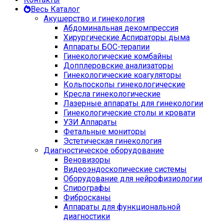
Весь Каталог
Акушерство и гинекология
Абдоминальная декомпрессия
Хирургические Аспираторы дыма
Аппараты БОС-терапии
Гинекологические комбайны
Допплеровские анализаторы
Гинекологические коагуляторы
Кольпоскопы гинекологические
Кресла гинекологические
Лазерные аппараты для гинекологии
Гинекологические столы и кровати
УЗИ Аппараты
Фетальные мониторы
Эстетическая гинекология
Диагностическое оборудование
Веновизоры
Видеоэндоскопические системы
Оборудование для нейрофизиологии
Спирографы
Фибросканы
Аппараты для функциональной
диагностики