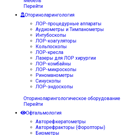
Мебель
Перейти
Оториноларингология
ЛОР-процедурные аппараты
Аудиометры и Тимпанометры
Интубоскопы
ЛОР-коагуляторы
Кольпоскопы
ЛОР-кресла
Лазеры для ЛОР хирургии
ЛОР-комбайны
ЛОР-микроскопы
Риноманометры
Синускопы
ЛОР-эндоскопы
Оториноларингологическое оборудование
Перейти
Офтальмология
Авторефкератометры
Авторефракторы (Форопторы)
Биометры