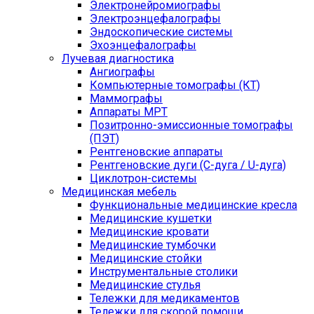
Электронейромиографы
Электроэнцефалографы
Эндоскопические системы
Эхоэнцефалографы
Лучевая диагностика
Ангиографы
Компьютерные томографы (КТ)
Маммографы
Аппараты МРТ
Позитронно-эмиссионные томографы
(ПЭТ)
Рентгеновские аппараты
Рентгеновские дуги (С-дуга / U-дуга)
Циклотрон-системы
Медицинская мебель
Функциональные медицинские кресла
Медицинские кушетки
Медицинские кровати
Медицинские тумбочки
Медицинские стойки
Инструментальные столики
Медицинские стулья
Тележки для медикаментов
Тележки для скорой помощи