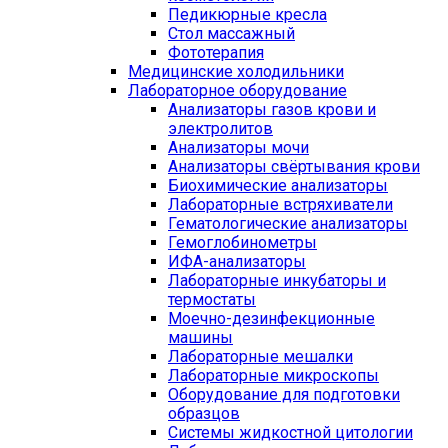
Педикюрные кресла
Стол массажный
Фототерапия
Медицинские холодильники
Лабораторное оборудование
Анализаторы газов крови и
электролитов
Анализаторы мочи
Анализаторы свёртывания крови
Биохимические анализаторы
Лабораторные встряхиватели
Гематологические анализаторы
Гемоглобинометры
ИФА-анализаторы
Лабораторные инкубаторы и
термостаты
Моечно-дезинфекционные
машины
Лабораторные мешалки
Лабораторные микроскопы
Оборудование для подготовки
образцов
Системы жидкостной цитологии