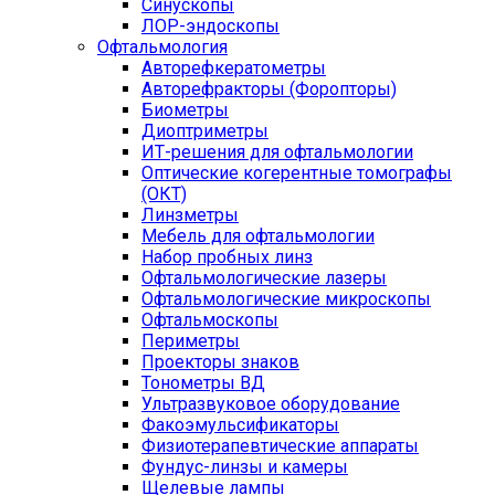
Синускопы
ЛОР-эндоскопы
Офтальмология
Авторефкератометры
Авторефракторы (Форопторы)
Биометры
Диоптриметры
ИТ-решения для офтальмологии
Оптические когерентные томографы
(ОКТ)
Линзметры
Мебель для офтальмологии
Набор пробных линз
Офтальмологические лазеры
Офтальмологические микроскопы
Офтальмоскопы
Периметры
Проекторы знаков
Тонометры ВД
Ультразвуковое оборудование
Факоэмульсификаторы
Физиотерапевтические аппараты
Фундус-линзы и камеры
Щелевые лампы