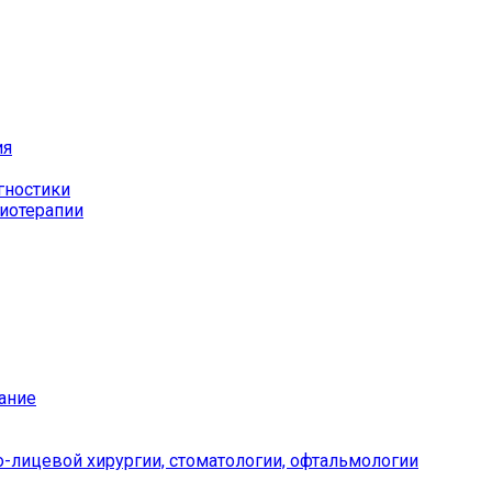
ия
гностики
иотерапии
ание
-лицевой хирургии, стоматологии, офтальмологии