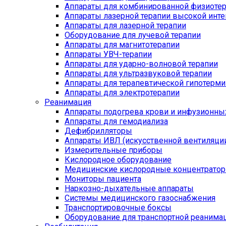
Аппараты для комбинированной физиоте
Аппараты лазерной терапии высокой инт
Аппараты для лазерной терапии
Оборудование для лучевой терапии
Аппараты для магнитотерапии
Аппараты УВЧ-терапии
Аппараты для ударно-волновой терапии
Аппараты для ультразвуковой терапии
Аппараты для терапевтической гипотерми
Аппараты для электротерапии
Реанимация
Аппараты подогрева крови и инфузионны
Аппараты для гемодиализа
Дефибрилляторы
Аппараты ИВЛ (искусственной вентиляции
Измерительные приборы
Кислородное оборудование
Медицинские кислородные концентрато
Мониторы пациента
Наркозно-дыхательные аппараты
Системы медицинского газоснабжения
Транспортировочные боксы
Оборудование для транспортной реанима