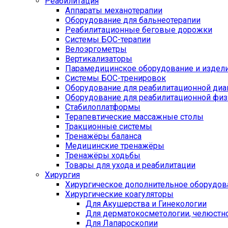
Реабилитация
Аппараты механотерапии
Оборудование для бальнеотерапии
Реабилитационные беговые дорожки
Системы БОС-терапии
Велоэргометры
Вертикализаторы
Парамедицинское оборудование и издел
Системы БОС-тренировок
Оборудование для реабилитационной диа
Оборудование для реабилитационной физ
Стабилоплатформы
Терапевтические массажные столы
Тракционные системы
Тренажёры баланса
Медицинские тренажёры
Тренажёры ходьбы
Товары для ухода и реабилитации
Хирургия
Хирургическое дополнительное оборудов
Хирургические коагуляторы
Для Акушерства и Гинекологии
Для дерматокосметологии, челюстно
Для Лапароскопии