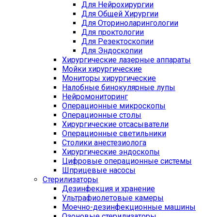
Для Нейрохирургии
Для Общей Хирургии
Для Оториноларингологии
Для проктологии
Для Резектоскопии
Для Эндоскопии
Хирургические лазерные аппараты
Мойки хирургические
Мониторы хирургические
Налобные бинокулярные лупы
Нейромониторинг
Операционные микроскопы
Операционные столы
Хирургические отсасыватели
Операционные светильники
Столики анестезиолога
Хирургические эндоскопы
Цифровые операционные системы
Шприцевые насосы
Стерилизаторы
Дезинфекция и хранение
Ультрафиолетовые камеры
Моечно-дезинфекционные машины
Озоновые стерилизаторы