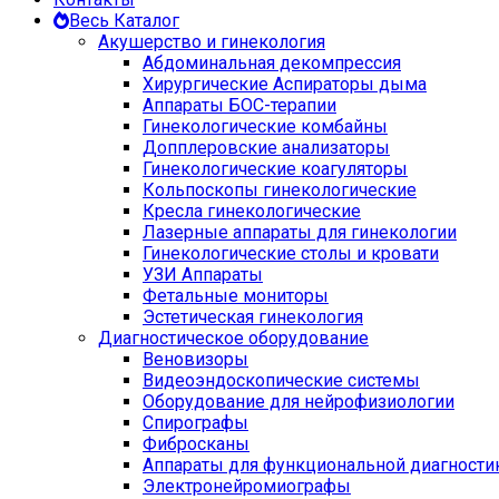
Весь Каталог
Акушерство и гинекология
Абдоминальная декомпрессия
Хирургические Аспираторы дыма
Аппараты БОС-терапии
Гинекологические комбайны
Допплеровские анализаторы
Гинекологические коагуляторы
Кольпоскопы гинекологические
Кресла гинекологические
Лазерные аппараты для гинекологии
Гинекологические столы и кровати
УЗИ Аппараты
Фетальные мониторы
Эстетическая гинекология
Диагностическое оборудование
Веновизоры
Видеоэндоскопические системы
Оборудование для нейрофизиологии
Спирографы
Фибросканы
Аппараты для функциональной диагности
Электронейромиографы