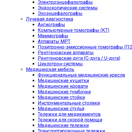
Электроэнцефалографы
Эндоскопические системы
Эхоэнцефалографы
Лучевая диагностика
Ангиографы
Компьютерные томографы (КТ)
Маммографы
Аппараты МРТ
Позитронно-эмиссионные томографы (ПЭ
Рентгеновские аппараты
Рентгеновские дуги (С-дуга / U-дуга)
Циклотрон-системы
Медицинская мебель
Функциональные медицинские кресла
Медицинские кушетки
Медицинские кровати
Медицинские тумбочки
Медицинские стойки
Инструментальные столики
Медицинские стулья
Тележки для медикаментов
Тележки для скорой помощи
Медицинские тележки
Транспортировочные тележки