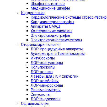
Шкафы вытяжные
Медицинские шкафы
Кардиология
Кардиологические системы стресс-тести
Кардиоинтервалографы
Аппараты СМАД
Холтеровские системы
Электрокардиографы
Электрокардиостимуляторы
Оториноларингология
ЛОР-процедурные аппараты
Аудиометры и Тимпанометры
Интубоскопы
ЛОР-коагуляторы
Кольпоскопы
ЛОР-кресла
Лазеры для ЛОР хирургии
ЛОР-комбайны
ЛОР-микроскопы
Риноманометры
Синускопы
ЛОР-эндоскопы
Офтальмология