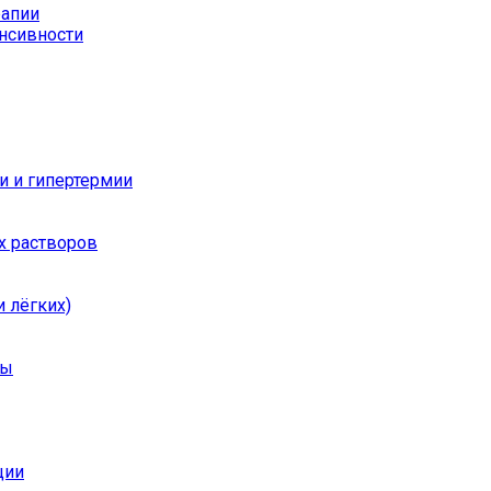
рапии
енсивности
и и гипертермии
х растворов
 лёгких)
ры
ции