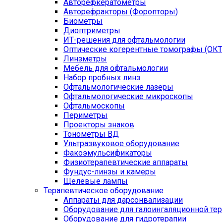
Авторефкератометры
Авторефракторы (Форопторы)
Биометры
Диоптриметры
ИТ-решения для офтальмологии
Оптические когерентные томографы (ОКТ
Линзметры
Мебель для офтальмологии
Набор пробных линз
Офтальмологические лазеры
Офтальмологические микроскопы
Офтальмоскопы
Периметры
Проекторы знаков
Тонометры ВД
Ультразвуковое оборудование
Факоэмульсификаторы
Физиотерапевтические аппараты
Фундус-линзы и камеры
Щелевые лампы
Терапевтическое оборудование
Аппараты для дарсонвализации
Оборудование для галоингаляционной те
Оборудование для гидротерапии