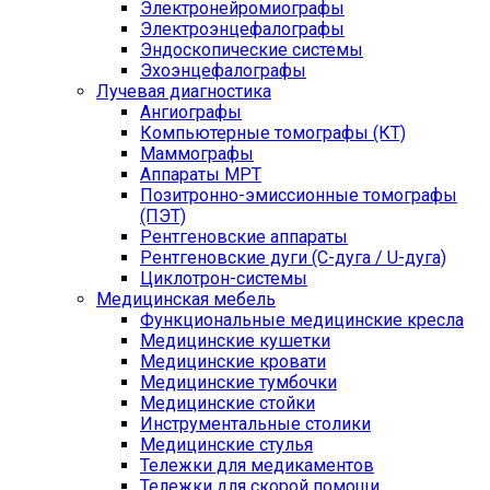
Электронейромиографы
Электроэнцефалографы
Эндоскопические системы
Эхоэнцефалографы
Лучевая диагностика
Ангиографы
Компьютерные томографы (КТ)
Маммографы
Аппараты МРТ
Позитронно-эмиссионные томографы
(ПЭТ)
Рентгеновские аппараты
Рентгеновские дуги (С-дуга / U-дуга)
Циклотрон-системы
Медицинская мебель
Функциональные медицинские кресла
Медицинские кушетки
Медицинские кровати
Медицинские тумбочки
Медицинские стойки
Инструментальные столики
Медицинские стулья
Тележки для медикаментов
Тележки для скорой помощи