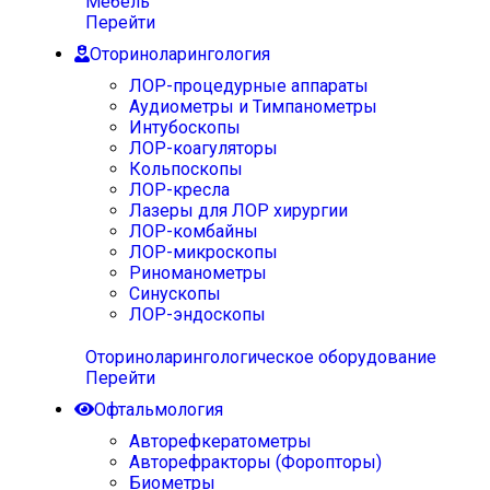
Мебель
Перейти
Оториноларингология
ЛОР-процедурные аппараты
Аудиометры и Тимпанометры
Интубоскопы
ЛОР-коагуляторы
Кольпоскопы
ЛОР-кресла
Лазеры для ЛОР хирургии
ЛОР-комбайны
ЛОР-микроскопы
Риноманометры
Синускопы
ЛОР-эндоскопы
Оториноларингологическое оборудование
Перейти
Офтальмология
Авторефкератометры
Авторефракторы (Форопторы)
Биометры