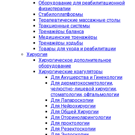
Оборудование для реабилитационной
физиотерапии
Стабилоплатформы
Терапевтические массажные столы
Тракционные системы
Тренажёры баланса
Медицинские тренажёры
Тренажёры ходьбы
Товары для ухода и реабилитации
Хирургия
Хирургическое дополнительное
оборудование
Хирургические коагуляторы
Для Акушерства и Гинекологии
Для дерматокосметологии,
челюстно-лицевой хирургии,
стоматологии, офтальмологии
Для Лапароскопии
Для Нейрохирургии
Для Общей Хирургии
Для Оториноларингологии
Для проктологии
Для Резектоскопии
Для Эндоскопии