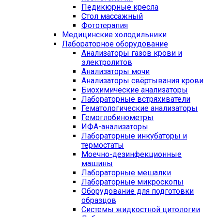
Педикюрные кресла
Стол массажный
Фототерапия
Медицинские холодильники
Лабораторное оборудование
Анализаторы газов крови и
электролитов
Анализаторы мочи
Анализаторы свёртывания крови
Биохимические анализаторы
Лабораторные встряхиватели
Гематологические анализаторы
Гемоглобинометры
ИФА-анализаторы
Лабораторные инкубаторы и
термостаты
Моечно-дезинфекционные
машины
Лабораторные мешалки
Лабораторные микроскопы
Оборудование для подготовки
образцов
Системы жидкостной цитологии