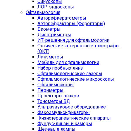
Синускопы
ЛОР-эндоскопы
Офтальмология
Авторефкератометры
Авторефракторы (Форопторы)
Биометры
Диоптриметры
ИТ-решения для офтальмологии
Оптические когерентные томографы
(ОКТ)
Линзметры
Мебель для офтальмологии
Набор пробных линз
Офтальмологические лазеры
Офтальмологические микроскопы
Офтальмоскопы
Периметры
Проекторы знаков
Тонометры ВД
Ультразвуковое оборудование
Факоэмульсификаторы
Физиотерапевтические аппараты
Фундус-линзы и камеры
Щелевые лампы