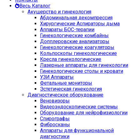
Весь Каталог
Акушерство и гинекология
Абдоминальная декомпрессия
Хирургические Аспираторы дыма
Аппараты БОС-терапии
Гинекологические комбайны
Допплеровские анализаторы
Гинекологические коагуляторы
Кольпоскопы гинекологические
Кресла гинекологические
Лазерные аппараты для гинекологии
Гинекологические столы и кровати
УЗИ Аппараты
Фетальные мониторы
Эстетическая гинекология
Диагностическое оборудование
Веновизоры
Видеоэндоскопические системы
Оборудование для нейрофизиологии
Спирографы
Фибросканы
Аппараты для функциональной
диагностики