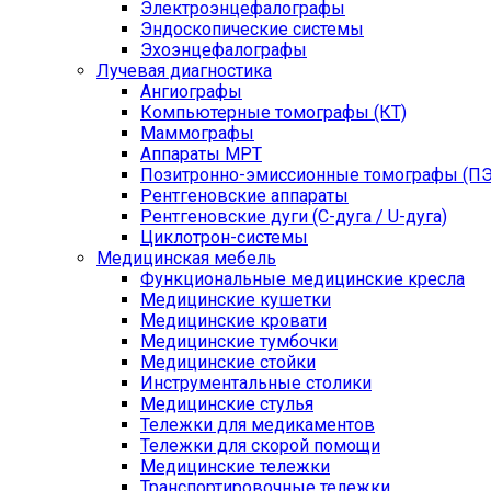
Электроэнцефалографы
Эндоскопические системы
Эхоэнцефалографы
Лучевая диагностика
Ангиографы
Компьютерные томографы (КТ)
Маммографы
Аппараты МРТ
Позитронно-эмиссионные томографы (ПЭ
Рентгеновские аппараты
Рентгеновские дуги (С-дуга / U-дуга)
Циклотрон-системы
Медицинская мебель
Функциональные медицинские кресла
Медицинские кушетки
Медицинские кровати
Медицинские тумбочки
Медицинские стойки
Инструментальные столики
Медицинские стулья
Тележки для медикаментов
Тележки для скорой помощи
Медицинские тележки
Транспортировочные тележки