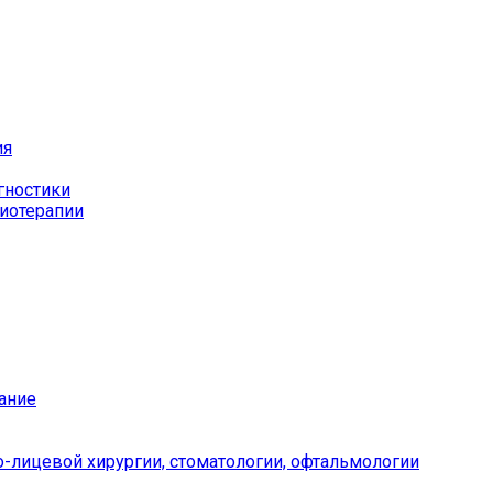
ия
гностики
иотерапии
ание
-лицевой хирургии, стоматологии, офтальмологии