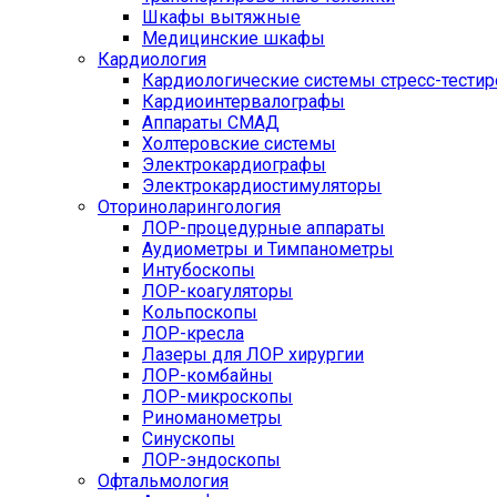
Шкафы вытяжные
Медицинские шкафы
Кардиология
Кардиологические системы стресс-тести
Кардиоинтервалографы
Аппараты СМАД
Холтеровские системы
Электрокардиографы
Электрокардиостимуляторы
Оториноларингология
ЛОР-процедурные аппараты
Аудиометры и Тимпанометры
Интубоскопы
ЛОР-коагуляторы
Кольпоскопы
ЛОР-кресла
Лазеры для ЛОР хирургии
ЛОР-комбайны
ЛОР-микроскопы
Риноманометры
Синускопы
ЛОР-эндоскопы
Офтальмология