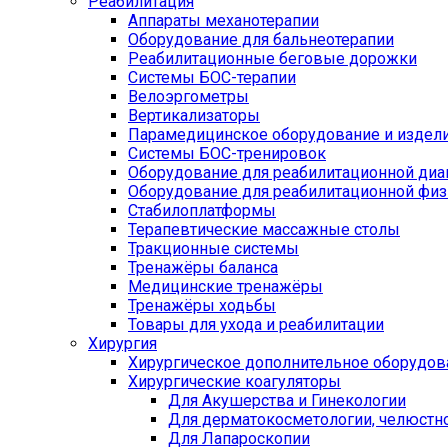
Реабилитация
Аппараты механотерапии
Оборудование для бальнеотерапии
Реабилитационные беговые дорожки
Системы БОС-терапии
Велоэргометры
Вертикализаторы
Парамедицинское оборудование и издел
Системы БОС-тренировок
Оборудование для реабилитационной диа
Оборудование для реабилитационной физ
Стабилоплатформы
Терапевтические массажные столы
Тракционные системы
Тренажёры баланса
Медицинские тренажёры
Тренажёры ходьбы
Товары для ухода и реабилитации
Хирургия
Хирургическое дополнительное оборудов
Хирургические коагуляторы
Для Акушерства и Гинекологии
Для дерматокосметологии, челюстно
Для Лапароскопии