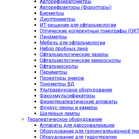
Авторефкератометры
Авторефракторы (Форопторы)
Биометры
Диоптриметры
ИТ-решения для офтальмологии
Оптические когерентные томографы (ОКТ
Линзметры
Мебель для офтальмологии
Набор пробных линз
Офтальмологические лазеры
Офтальмологические микроскопы
Офтальмоскопы
Периметры
Проекторы знаков
Тонометры ВД
Ультразвуковое оборудование
Факоэмульсификаторы
Физиотерапевтические аппараты
Фундус-линзы и камеры
Щелевые лампы
Терапевтическое оборудование
Аппараты для дарсонвализации
Оборудование для галоингаляционной те
Оборудование для гидротерапии