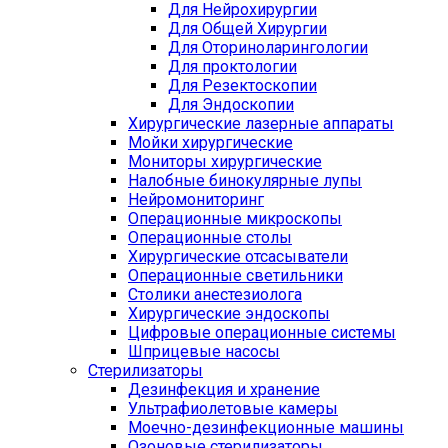
Для Нейрохирургии
Для Общей Хирургии
Для Оториноларингологии
Для проктологии
Для Резектоскопии
Для Эндоскопии
Хирургические лазерные аппараты
Мойки хирургические
Мониторы хирургические
Налобные бинокулярные лупы
Нейромониторинг
Операционные микроскопы
Операционные столы
Хирургические отсасыватели
Операционные светильники
Столики анестезиолога
Хирургические эндоскопы
Цифровые операционные системы
Шприцевые насосы
Стерилизаторы
Дезинфекция и хранение
Ультрафиолетовые камеры
Моечно-дезинфекционные машины
Озоновые стерилизаторы