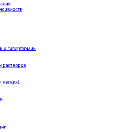
рапии
енсивности
и и гипертермии
х растворов
 лёгких)
ры
ции