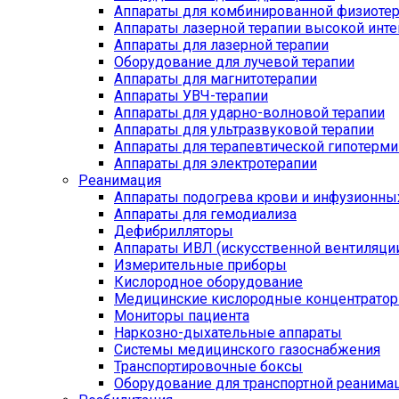
Аппараты для комбинированной физиоте
Аппараты лазерной терапии высокой инт
Аппараты для лазерной терапии
Оборудование для лучевой терапии
Аппараты для магнитотерапии
Аппараты УВЧ-терапии
Аппараты для ударно-волновой терапии
Аппараты для ультразвуковой терапии
Аппараты для терапевтической гипотерми
Аппараты для электротерапии
Реанимация
Аппараты подогрева крови и инфузионны
Аппараты для гемодиализа
Дефибрилляторы
Аппараты ИВЛ (искусственной вентиляции
Измерительные приборы
Кислородное оборудование
Медицинские кислородные концентрато
Мониторы пациента
Наркозно-дыхательные аппараты
Системы медицинского газоснабжения
Транспортировочные боксы
Оборудование для транспортной реанима