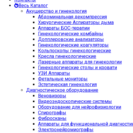
Весь Каталог
Акушерство и гинекология
Абдоминальная декомпрессия
Хирургические Аспираторы дыма
Аппараты БОС-терапии
Гинекологические комбайны
Допплеровские анализаторы
Гинекологические коагуляторы
Кольпоскопы гинекологические
Кресла гинекологические
Лазерные аппараты для гинекологии
Гинекологические столы и кровати
УЗИ Аппараты
Фетальные мониторы
Эстетическая гинекология
Диагностическое оборудование
Веновизоры
Видеоэндоскопические системы
Оборудование для нейрофизиологии
Спирографы
Фибросканы
Аппараты для функциональной диагности
Электронейромиографы