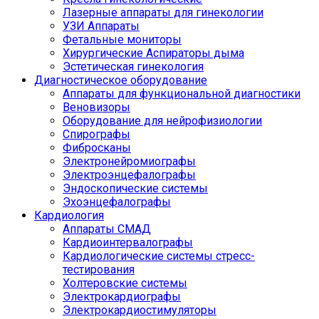
Лазерные аппараты для гинекологии
УЗИ Аппараты
Фетальные мониторы
Хирургические Аспираторы дыма
Эстетическая гинекология
Диагностическое оборудование
Аппараты для функциональной диагностики
Веновизоры
Оборудование для нейрофизиологии
Спирографы
Фибросканы
Электронейромиографы
Электроэнцефалографы
Эндоскопические системы
Эхоэнцефалографы
Кардиология
Аппараты СМАД
Кардиоинтервалографы
Кардиологические системы стресс-
тестирования
Холтеровские системы
Электрокардиографы
Электрокардиостимуляторы