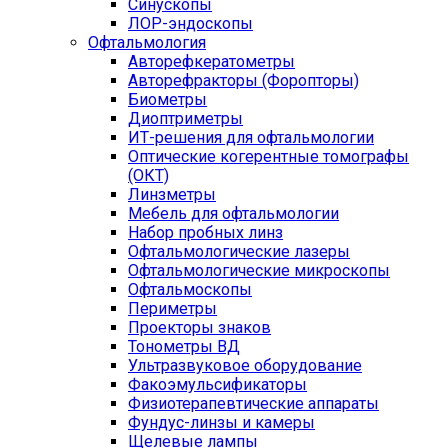
Синускопы
ЛОР-эндоскопы
Офтальмология
Авторефкератометры
Авторефракторы (Форопторы)
Биометры
Диоптриметры
ИТ-решения для офтальмологии
Оптические когерентные томографы
(ОКТ)
Линзметры
Мебель для офтальмологии
Набор пробных линз
Офтальмологические лазеры
Офтальмологические микроскопы
Офтальмоскопы
Периметры
Проекторы знаков
Тонометры ВД
Ультразвуковое оборудование
Факоэмульсификаторы
Физиотерапевтические аппараты
Фундус-линзы и камеры
Щелевые лампы