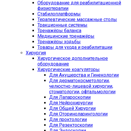
Оборудование для реабилитационной
физиотерапии
Стабилоплатформы
Терапевтические массажные столы
Тракционные системы
Тренажёры баланса
Медицинские тренажёры
Тренажёры ходьбы
Товары для ухода и реабилитации
Хирургия
Хирургическое дополнительное
оборудование
Хирургические коагуляторы
Для Акушерства и Гинекологии
Для дерматокосметологии,
челюстно-лицевой хирургии,
стоматологии, офтальмологии
Для Лапароскопии
Для Нейрохирургии
Для Общей Хирургии
Для Оториноларингологии
Для проктологии
Для Резектоскопии
Для Эндоскопии