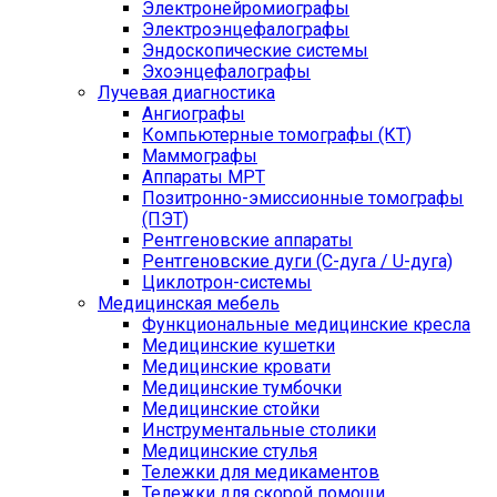
Электронейромиографы
Электроэнцефалографы
Эндоскопические системы
Эхоэнцефалографы
Лучевая диагностика
Ангиографы
Компьютерные томографы (КТ)
Маммографы
Аппараты МРТ
Позитронно-эмиссионные томографы
(ПЭТ)
Рентгеновские аппараты
Рентгеновские дуги (С-дуга / U-дуга)
Циклотрон-системы
Медицинская мебель
Функциональные медицинские кресла
Медицинские кушетки
Медицинские кровати
Медицинские тумбочки
Медицинские стойки
Инструментальные столики
Медицинские стулья
Тележки для медикаментов
Тележки для скорой помощи