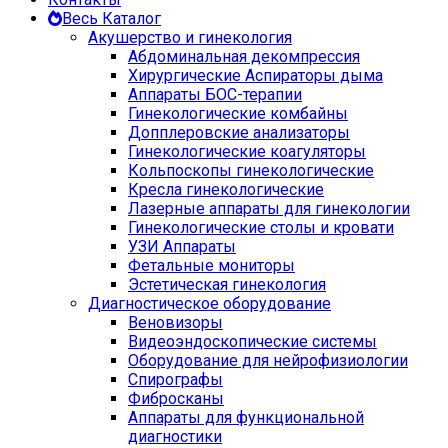
Весь Каталог
Акушерство и гинекология
Абдоминальная декомпрессия
Хирургические Аспираторы дыма
Аппараты БОС-терапии
Гинекологические комбайны
Допплеровские анализаторы
Гинекологические коагуляторы
Кольпоскопы гинекологические
Кресла гинекологические
Лазерные аппараты для гинекологии
Гинекологические столы и кровати
УЗИ Аппараты
Фетальные мониторы
Эстетическая гинекология
Диагностическое оборудование
Веновизоры
Видеоэндоскопические системы
Оборудование для нейрофизиологии
Спирографы
Фибросканы
Аппараты для функциональной
диагностики