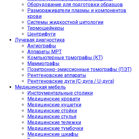
Оборудование для подготовки образцов
Размораживатели плазмы и компонентов
крови
Системы жидкостной цитологии
Термошейкеры
Центрифуги
Лучевая диагностика
Ангиографы
Аппараты МРТ
Компьютерные томографы (КТ)
Маммографы
Позитронно-эмиссионные томографы (ПЭТ)
Рентгеновские аппараты
Рентгеновские дуги (С-дуга / U-дуга)
Медицинская мебель
Инструментальные столики
Медицинские кровати
Медицинские кушетки
Медицинские стойки
Медицинские стулья
Медицинские тележки
Медицинские тумбочки
Медицинские шкафы