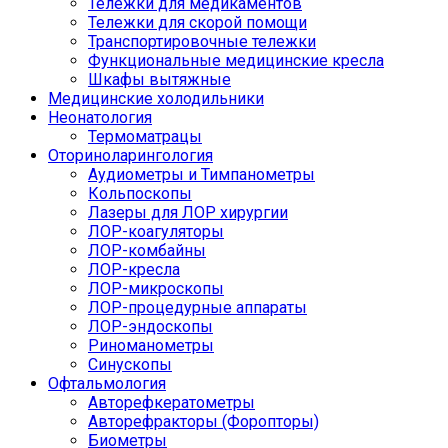
Тележки для медикаментов
Тележки для скорой помощи
Транспортировочные тележки
Функциональные медицинские кресла
Шкафы вытяжные
Медицинские холодильники
Неонатология
Термоматрацы
Оториноларингология
Аудиометры и Тимпанометры
Кольпоскопы
Лазеры для ЛОР хирургии
ЛОР-коагуляторы
ЛОР-комбайны
ЛОР-кресла
ЛОР-микроскопы
ЛОР-процедурные аппараты
ЛОР-эндоскопы
Риноманометры
Синускопы
Офтальмология
Авторефкератометры
Авторефракторы (Форопторы)
Биометры