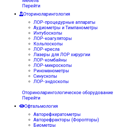
Мебель
Перейти
Оториноларингология
ЛОР-процедурные аппараты
Аудиометры и Тимпанометры
Интубоскопы
ЛОР-коагуляторы
Кольпоскопы
ЛОР-кресла
Лазеры для ЛОР хирургии
ЛОР-комбайны
ЛОР-микроскопы
Риноманометры
Синускопы
ЛОР-эндоскопы
Оториноларингологическое оборудование
Перейти
Офтальмология
Авторефкератометры
Авторефракторы (Форопторы)
Биометры