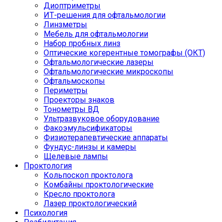
Диоптриметры
ИТ-решения для офтальмологии
Линзметры
Мебель для офтальмологии
Набор пробных линз
Оптические когерентные томографы (ОКТ)
Офтальмологические лазеры
Офтальмологические микроскопы
Офтальмоскопы
Периметры
Проекторы знаков
Тонометры ВД
Ультразвуковое оборудование
Факоэмульсификаторы
Физиотерапевтические аппараты
Фундус-линзы и камеры
Щелевые лампы
Проктология
Кольпоскоп проктолога
Комбайны проктологические
Кресло проктолога
Лазер проктологический
Психология