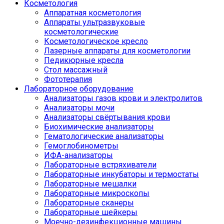
Косметология
Аппаратная косметология
Аппараты ультразвуковые
косметологические
Косметологическое кресло
Лазерные аппараты для косметологии
Педикюрные кресла
Стол массажный
Фототерапия
Лабораторное оборудование
Анализаторы газов крови и электролитов
Анализаторы мочи
Анализаторы свёртывания крови
Биохимические анализаторы
Гематологические анализаторы
Гемоглобинометры
ИФА-анализаторы
Лабораторные встряхиватели
Лабораторные инкубаторы и термостаты
Лабораторные мешалки
Лабораторные микроскопы
Лабораторные сканеры
Лабораторные шейкеры
Моечно-дезинфекционные машины