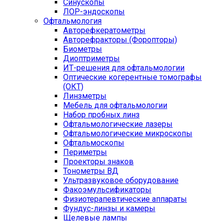
Синускопы
ЛОР-эндоскопы
Офтальмология
Авторефкератометры
Авторефракторы (Форопторы)
Биометры
Диоптриметры
ИТ-решения для офтальмологии
Оптические когерентные томографы
(ОКТ)
Линзметры
Мебель для офтальмологии
Набор пробных линз
Офтальмологические лазеры
Офтальмологические микроскопы
Офтальмоскопы
Периметры
Проекторы знаков
Тонометры ВД
Ультразвуковое оборудование
Факоэмульсификаторы
Физиотерапевтические аппараты
Фундус-линзы и камеры
Щелевые лампы