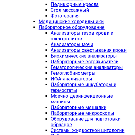
Педикюрные кресла
Стол массажный
Фототерапия
Медицинские холодильники
Лабораторное оборудование
Анализаторы газов крови и
электролитов
Анализаторы мочи
Анализаторы свёртывания крови
Биохимические анализаторы
Лабораторные встряхиватели
Гематологические анализаторы
Гемоглобинометры
ИФА-анализаторы
Лабораторные инкубаторы и
термостаты
Моечно-дезинфекционные
машины
Лабораторные мешалки
Лабораторные микроскопы
Оборудование для подготовки
образцов
Системы жидкостной цитологии