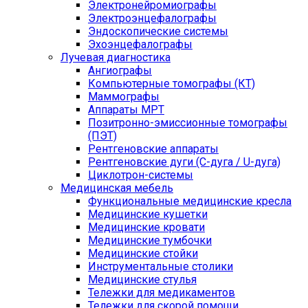
Электронейромиографы
Электроэнцефалографы
Эндоскопические системы
Эхоэнцефалографы
Лучевая диагностика
Ангиографы
Компьютерные томографы (КТ)
Маммографы
Аппараты МРТ
Позитронно-эмиссионные томографы
(ПЭТ)
Рентгеновские аппараты
Рентгеновские дуги (С-дуга / U-дуга)
Циклотрон-системы
Медицинская мебель
Функциональные медицинские кресла
Медицинские кушетки
Медицинские кровати
Медицинские тумбочки
Медицинские стойки
Инструментальные столики
Медицинские стулья
Тележки для медикаментов
Тележки для скорой помощи