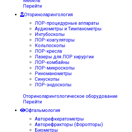
Мебель
Перейти
Оториноларингология
ЛОР-процедурные аппараты
Аудиометры и Тимпанометры
Интубоскопы
ЛОР-коагуляторы
Кольпоскопы
ЛОР-кресла
Лазеры для ЛОР хирургии
ЛОР-комбайны
ЛОР-микроскопы
Риноманометры
Синускопы
ЛОР-эндоскопы
Оториноларингологическое оборудование
Перейти
Офтальмология
Авторефкератометры
Авторефракторы (Форопторы)
Биометры