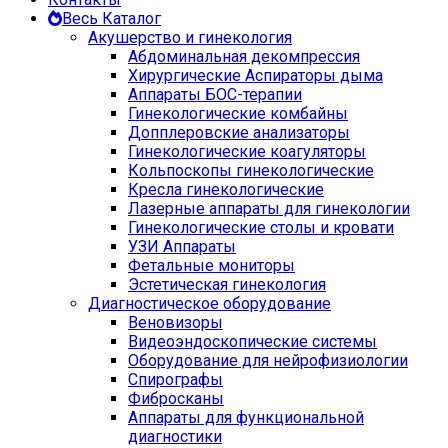
Весь Каталог
Акушерство и гинекология
Абдоминальная декомпрессия
Хирургические Аспираторы дыма
Аппараты БОС-терапии
Гинекологические комбайны
Допплеровские анализаторы
Гинекологические коагуляторы
Кольпоскопы гинекологические
Кресла гинекологические
Лазерные аппараты для гинекологии
Гинекологические столы и кровати
УЗИ Аппараты
Фетальные мониторы
Эстетическая гинекология
Диагностическое оборудование
Веновизоры
Видеоэндоскопические системы
Оборудование для нейрофизиологии
Спирографы
Фибросканы
Аппараты для функциональной
диагностики