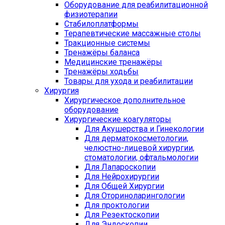
Оборудование для реабилитационной
физиотерапии
Стабилоплатформы
Терапевтические массажные столы
Тракционные системы
Тренажёры баланса
Медицинские тренажёры
Тренажёры ходьбы
Товары для ухода и реабилитации
Хирургия
Хирургическое дополнительное
оборудование
Хирургические коагуляторы
Для Акушерства и Гинекологии
Для дерматокосметологии,
челюстно-лицевой хирургии,
стоматологии, офтальмологии
Для Лапароскопии
Для Нейрохирургии
Для Общей Хирургии
Для Оториноларингологии
Для проктологии
Для Резектоскопии
Для Эндоскопии