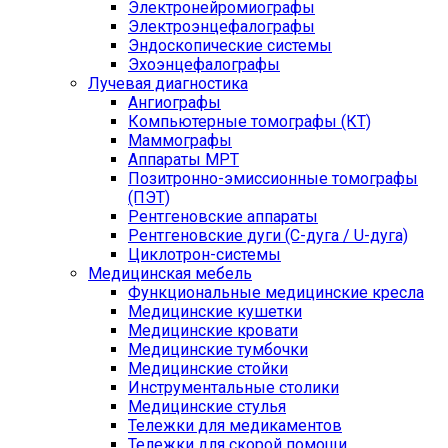
Электронейромиографы
Электроэнцефалографы
Эндоскопические системы
Эхоэнцефалографы
Лучевая диагностика
Ангиографы
Компьютерные томографы (КТ)
Маммографы
Аппараты МРТ
Позитронно-эмиссионные томографы
(ПЭТ)
Рентгеновские аппараты
Рентгеновские дуги (С-дуга / U-дуга)
Циклотрон-системы
Медицинская мебель
Функциональные медицинские кресла
Медицинские кушетки
Медицинские кровати
Медицинские тумбочки
Медицинские стойки
Инструментальные столики
Медицинские стулья
Тележки для медикаментов
Тележки для скорой помощи