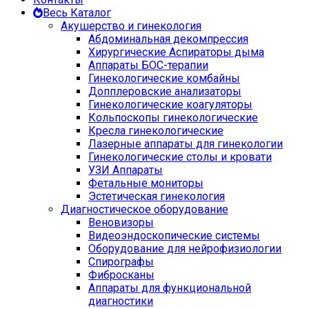
Весь Каталог
Акушерство и гинекология
Абдоминальная декомпрессия
Хирургические Аспираторы дыма
Аппараты БОС-терапии
Гинекологические комбайны
Допплеровские анализаторы
Гинекологические коагуляторы
Кольпоскопы гинекологические
Кресла гинекологические
Лазерные аппараты для гинекологии
Гинекологические столы и кровати
УЗИ Аппараты
Фетальные мониторы
Эстетическая гинекология
Диагностическое оборудование
Веновизоры
Видеоэндоскопические системы
Оборудование для нейрофизиологии
Спирографы
Фибросканы
Аппараты для функциональной
диагностики