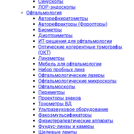
Синускопы
ЛОР-эндоскопы
Офтальмология
Авторефкератометры
Авторефракторы (Форопторы)
Биометры
Диоптриметры
ИТ-решения для офтальмологии
Оптические когерентные томографы
(ОКТ)
Линзметры
Мебель для офтальмологии
Набор пробных линз
Офтальмологические лазеры
Офтальмологические микроскопы
Офтальмоскопы
Периметры
Проекторы знаков
Тонометры ВД
Ультразвуковое оборудование
Факоэмульсификаторы
Физиотерапевтические аппараты
Фундус-линзы и камеры
Щелевые лампы