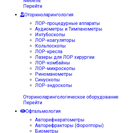
Мебель
Перейти
Оториноларингология
ЛОР-процедурные аппараты
Аудиометры и Тимпанометры
Интубоскопы
ЛОР-коагуляторы
Кольпоскопы
ЛОР-кресла
Лазеры для ЛОР хирургии
ЛОР-комбайны
ЛОР-микроскопы
Риноманометры
Синускопы
ЛОР-эндоскопы
Оториноларингологическое оборудование
Перейти
Офтальмология
Авторефкератометры
Авторефракторы (Форопторы)
Биометры