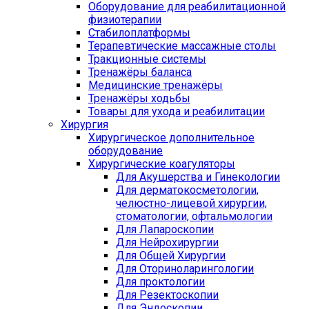
Оборудование для реабилитационной
физиотерапии
Стабилоплатформы
Терапевтические массажные столы
Тракционные системы
Тренажёры баланса
Медицинские тренажёры
Тренажёры ходьбы
Товары для ухода и реабилитации
Хирургия
Хирургическое дополнительное
оборудование
Хирургические коагуляторы
Для Акушерства и Гинекологии
Для дерматокосметологии,
челюстно-лицевой хирургии,
стоматологии, офтальмологии
Для Лапароскопии
Для Нейрохирургии
Для Общей Хирургии
Для Оториноларингологии
Для проктологии
Для Резектоскопии
Для Эндоскопии