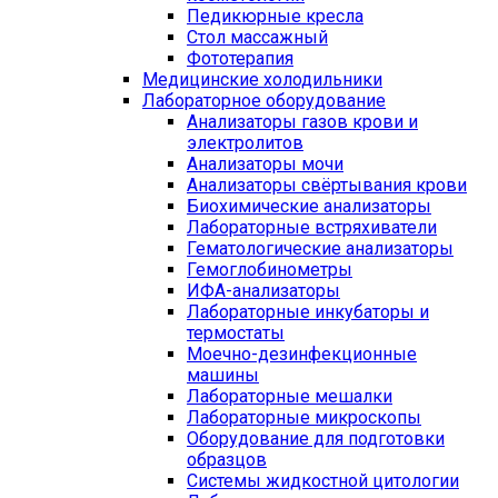
Педикюрные кресла
Стол массажный
Фототерапия
Медицинские холодильники
Лабораторное оборудование
Анализаторы газов крови и
электролитов
Анализаторы мочи
Анализаторы свёртывания крови
Биохимические анализаторы
Лабораторные встряхиватели
Гематологические анализаторы
Гемоглобинометры
ИФА-анализаторы
Лабораторные инкубаторы и
термостаты
Моечно-дезинфекционные
машины
Лабораторные мешалки
Лабораторные микроскопы
Оборудование для подготовки
образцов
Системы жидкостной цитологии