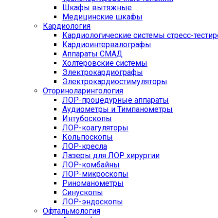
Шкафы вытяжные
Медицинские шкафы
Кардиология
Кардиологические системы стресс-тести
Кардиоинтервалографы
Аппараты СМАД
Холтеровские системы
Электрокардиографы
Электрокардиостимуляторы
Оториноларингология
ЛОР-процедурные аппараты
Аудиометры и Тимпанометры
Интубоскопы
ЛОР-коагуляторы
Кольпоскопы
ЛОР-кресла
Лазеры для ЛОР хирургии
ЛОР-комбайны
ЛОР-микроскопы
Риноманометры
Синускопы
ЛОР-эндоскопы
Офтальмология