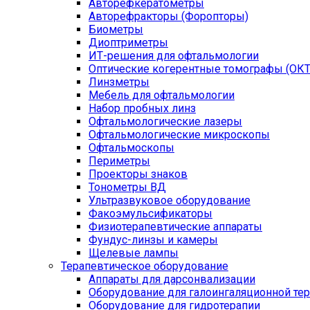
Авторефкератометры
Авторефракторы (Форопторы)
Биометры
Диоптриметры
ИТ-решения для офтальмологии
Оптические когерентные томографы (ОКТ
Линзметры
Мебель для офтальмологии
Набор пробных линз
Офтальмологические лазеры
Офтальмологические микроскопы
Офтальмоскопы
Периметры
Проекторы знаков
Тонометры ВД
Ультразвуковое оборудование
Факоэмульсификаторы
Физиотерапевтические аппараты
Фундус-линзы и камеры
Щелевые лампы
Терапевтическое оборудование
Аппараты для дарсонвализации
Оборудование для галоингаляционной те
Оборудование для гидротерапии