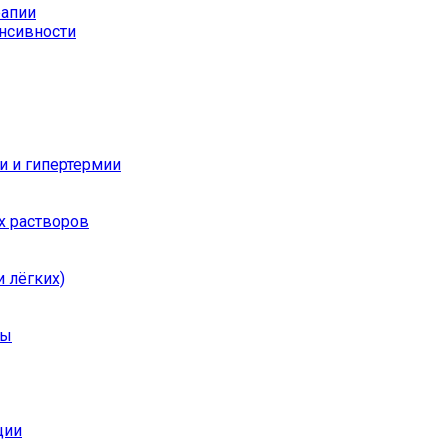
рапии
енсивности
и и гипертермии
х растворов
 лёгких)
ры
ции