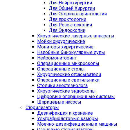
Для Нейрохирургии
Для Общей Хирургии
Для Оториноларингологии
Для проктологии
Для Резектоскопии
Для Эндоскопии
Хирургические лазерные аппараты
Мойки хирургические
Мониторы хирургические
Налобные бинокулярные лупы
Нейромониторинг
Операционные микроскопы
Операционные столы
Хирургические отсасыватели
Операционные светильники
Столики анестезиолога
Хирургические эндоскопы
Цифровые операционные системы
Шприцевые насосы
Стерилизаторы
Дезинфекция и хранение
Ультрафиолетовые камеры
Моечно-дезинфекционные машины
Озоновые стерилизаторы