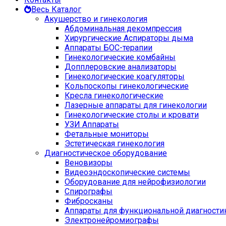
Весь Каталог
Акушерство и гинекология
Абдоминальная декомпрессия
Хирургические Аспираторы дыма
Аппараты БОС-терапии
Гинекологические комбайны
Допплеровские анализаторы
Гинекологические коагуляторы
Кольпоскопы гинекологические
Кресла гинекологические
Лазерные аппараты для гинекологии
Гинекологические столы и кровати
УЗИ Аппараты
Фетальные мониторы
Эстетическая гинекология
Диагностическое оборудование
Веновизоры
Видеоэндоскопические системы
Оборудование для нейрофизиологии
Спирографы
Фибросканы
Аппараты для функциональной диагности
Электронейромиографы