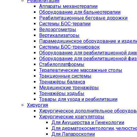
Реабилитация
Аппараты механотерапии
Оборудование для бальнеотерапии
Реабилитационные беговые дорожки
Системы БОС-терапии
Велоэргометры
Вертикализаторы
Парамедицинское оборудование и издел
Системы БОС-тренировок
Оборудование для реабилитационной диа
Оборудование для реабилитационной физ
Стабилоплатформы
Терапевтические массажные столы
Тракционные системы
Тренажёры баланса
Медицинские тренажёры
Тренажёры ходьбы
Товары для ухода и реабилитации
Хирургия
Хирургическое дополнительное оборудов
Хирургические коагуляторы
Для Акушерства и Гинекологии
Для дерматокосметологии, челюстно
Для Лапароскопии