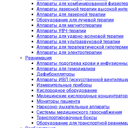
Аппараты для комбинированной физиоте
Аппараты лазерной терапии высокой инт
Аппараты для лазерной терапии
Оборудование для лучевой терапии
Аппараты для магнитотерапии
Аппараты УВЧ-терапии
Аппараты для ударно-волновой терапии
Аппараты для ультразвуковой терапии
Аппараты для терапевтической гипотерми
Аппараты для электротерапии
Реанимация
Аппараты подогрева крови и инфузионны
Аппараты для гемодиализа
Дефибрилляторы
Аппараты ИВЛ (искусственной вентиляции
Измерительные приборы
Кислородное оборудование
Медицинские кислородные концентрато
Мониторы пациента
Наркозно-дыхательные аппараты
Системы медицинского газоснабжения
Транспортировочные боксы
Оборудование для транспортной реанима