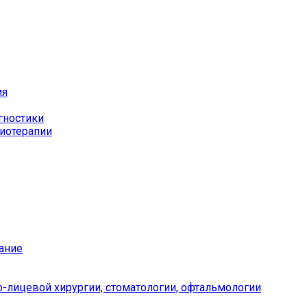
ия
гностики
иотерапии
ание
-лицевой хирургии, стоматологии, офтальмологии