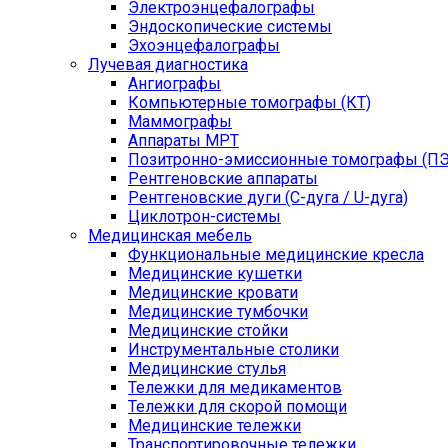
Электроэнцефалографы
Эндоскопические системы
Эхоэнцефалографы
Лучевая диагностика
Ангиографы
Компьютерные томографы (КТ)
Маммографы
Аппараты МРТ
Позитронно-эмиссионные томографы (ПЭ
Рентгеновские аппараты
Рентгеновские дуги (С-дуга / U-дуга)
Циклотрон-системы
Медицинская мебель
Функциональные медицинские кресла
Медицинские кушетки
Медицинские кровати
Медицинские тумбочки
Медицинские стойки
Инструментальные столики
Медицинские стулья
Тележки для медикаментов
Тележки для скорой помощи
Медицинские тележки
Транспортировочные тележки