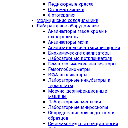
Педикюрные кресла
Стол массажный
Фототерапия
Медицинские холодильники
Лабораторное оборудование
Анализаторы газов крови и
электролитов
Анализаторы мочи
Анализаторы свёртывания крови
Биохимические анализаторы
Лабораторные встряхиватели
Гематологические анализаторы
Гемоглобинометры
ИФА-анализаторы
Лабораторные инкубаторы и
термостаты
Моечно-дезинфекционные
машины
Лабораторные мешалки
Лабораторные микроскопы
Оборудование для подготовки
образцов
Системы жидкостной цитологии