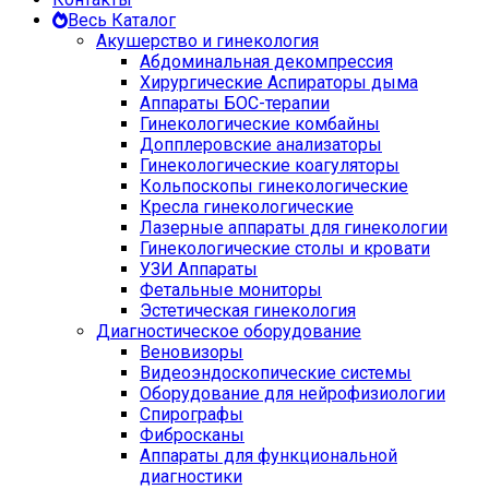
Весь Каталог
Акушерство и гинекология
Абдоминальная декомпрессия
Хирургические Аспираторы дыма
Аппараты БОС-терапии
Гинекологические комбайны
Допплеровские анализаторы
Гинекологические коагуляторы
Кольпоскопы гинекологические
Кресла гинекологические
Лазерные аппараты для гинекологии
Гинекологические столы и кровати
УЗИ Аппараты
Фетальные мониторы
Эстетическая гинекология
Диагностическое оборудование
Веновизоры
Видеоэндоскопические системы
Оборудование для нейрофизиологии
Спирографы
Фибросканы
Аппараты для функциональной
диагностики