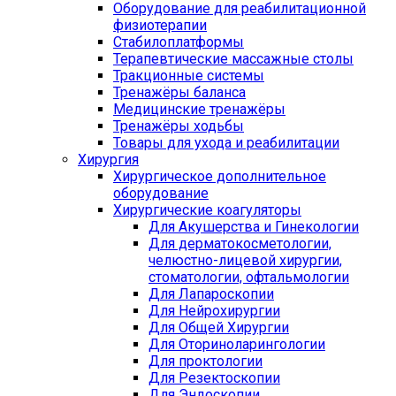
Оборудование для реабилитационной
физиотерапии
Стабилоплатформы
Терапевтические массажные столы
Тракционные системы
Тренажёры баланса
Медицинские тренажёры
Тренажёры ходьбы
Товары для ухода и реабилитации
Хирургия
Хирургическое дополнительное
оборудование
Хирургические коагуляторы
Для Акушерства и Гинекологии
Для дерматокосметологии,
челюстно-лицевой хирургии,
стоматологии, офтальмологии
Для Лапароскопии
Для Нейрохирургии
Для Общей Хирургии
Для Оториноларингологии
Для проктологии
Для Резектоскопии
Для Эндоскопии