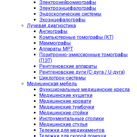
Электронейромиографы
Электроэнцефалографы
Эндоскопические системы
Эхоэнцефалографы
Лучевая диагностика
Ангиографы
Компьютерные томографы (КТ)
Маммографы
Аппараты МРТ
Позитронно-эмиссионные томографы
(ПЭТ)
Рентгеновские аппараты
Рентгеновские дуги (С-дуга / U-дуга)
Циклотрон-системы
Медицинская мебель
Функциональные медицинские кресла
Медицинские кушетки
Медицинские кровати
Медицинские тумбочки
Медицинские стойки
Инструментальные столики
Медицинские стулья
Тележки для медикаментов
Тележки для скорой помощи