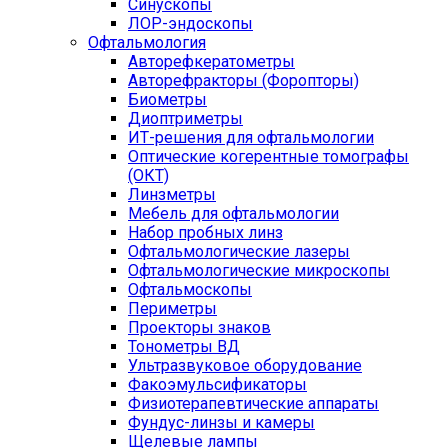
Синускопы
ЛОР-эндоскопы
Офтальмология
Авторефкератометры
Авторефракторы (Форопторы)
Биометры
Диоптриметры
ИТ-решения для офтальмологии
Оптические когерентные томографы
(ОКТ)
Линзметры
Мебель для офтальмологии
Набор пробных линз
Офтальмологические лазеры
Офтальмологические микроскопы
Офтальмоскопы
Периметры
Проекторы знаков
Тонометры ВД
Ультразвуковое оборудование
Факоэмульсификаторы
Физиотерапевтические аппараты
Фундус-линзы и камеры
Щелевые лампы