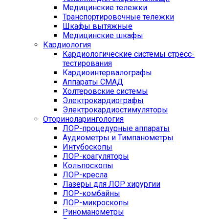
Медицинские тележки
Транспортировочные тележки
Шкафы вытяжные
Медицинские шкафы
Кардиология
Кардиологические системы стресс-
тестирования
Кардиоинтервалографы
Аппараты СМАД
Холтеровские системы
Электрокардиографы
Электрокардиостимуляторы
Оториноларингология
ЛОР-процедурные аппараты
Аудиометры и Тимпанометры
Интубоскопы
ЛОР-коагуляторы
Кольпоскопы
ЛОР-кресла
Лазеры для ЛОР хирургии
ЛОР-комбайны
ЛОР-микроскопы
Риноманометры