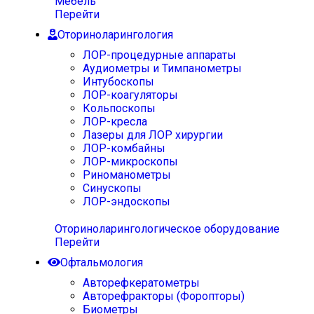
Мебель
Перейти
Оториноларингология
ЛОР-процедурные аппараты
Аудиометры и Тимпанометры
Интубоскопы
ЛОР-коагуляторы
Кольпоскопы
ЛОР-кресла
Лазеры для ЛОР хирургии
ЛОР-комбайны
ЛОР-микроскопы
Риноманометры
Синускопы
ЛОР-эндоскопы
Оториноларингологическое оборудование
Перейти
Офтальмология
Авторефкератометры
Авторефракторы (Форопторы)
Биометры