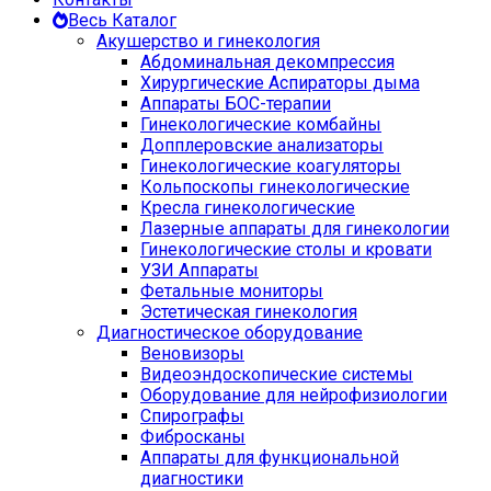
Весь Каталог
Акушерство и гинекология
Абдоминальная декомпрессия
Хирургические Аспираторы дыма
Аппараты БОС-терапии
Гинекологические комбайны
Допплеровские анализаторы
Гинекологические коагуляторы
Кольпоскопы гинекологические
Кресла гинекологические
Лазерные аппараты для гинекологии
Гинекологические столы и кровати
УЗИ Аппараты
Фетальные мониторы
Эстетическая гинекология
Диагностическое оборудование
Веновизоры
Видеоэндоскопические системы
Оборудование для нейрофизиологии
Спирографы
Фибросканы
Аппараты для функциональной
диагностики