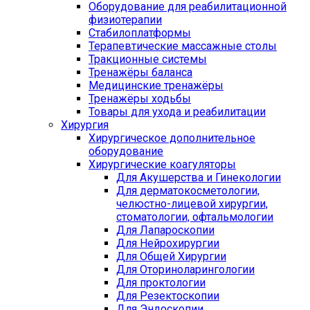
Оборудование для реабилитационной
физиотерапии
Стабилоплатформы
Терапевтические массажные столы
Тракционные системы
Тренажёры баланса
Медицинские тренажёры
Тренажёры ходьбы
Товары для ухода и реабилитации
Хирургия
Хирургическое дополнительное
оборудование
Хирургические коагуляторы
Для Акушерства и Гинекологии
Для дерматокосметологии,
челюстно-лицевой хирургии,
стоматологии, офтальмологии
Для Лапароскопии
Для Нейрохирургии
Для Общей Хирургии
Для Оториноларингологии
Для проктологии
Для Резектоскопии
Для Эндоскопии