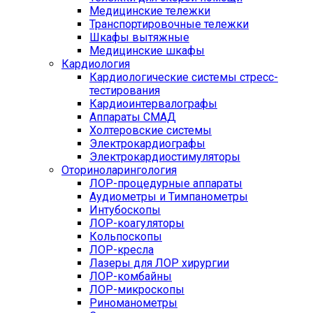
Медицинские тележки
Транспортировочные тележки
Шкафы вытяжные
Медицинские шкафы
Кардиология
Кардиологические системы стресс-
тестирования
Кардиоинтервалографы
Аппараты СМАД
Холтеровские системы
Электрокардиографы
Электрокардиостимуляторы
Оториноларингология
ЛОР-процедурные аппараты
Аудиометры и Тимпанометры
Интубоскопы
ЛОР-коагуляторы
Кольпоскопы
ЛОР-кресла
Лазеры для ЛОР хирургии
ЛОР-комбайны
ЛОР-микроскопы
Риноманометры