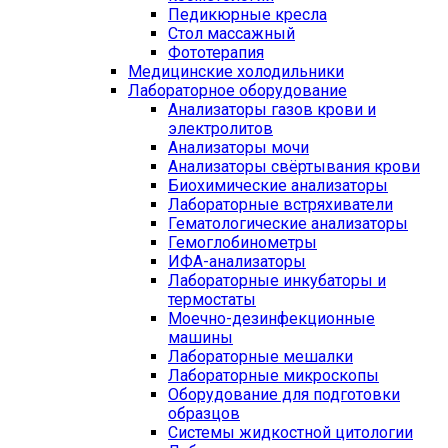
Педикюрные кресла
Стол массажный
Фототерапия
Медицинские холодильники
Лабораторное оборудование
Анализаторы газов крови и
электролитов
Анализаторы мочи
Анализаторы свёртывания крови
Биохимические анализаторы
Лабораторные встряхиватели
Гематологические анализаторы
Гемоглобинометры
ИФА-анализаторы
Лабораторные инкубаторы и
термостаты
Моечно-дезинфекционные
машины
Лабораторные мешалки
Лабораторные микроскопы
Оборудование для подготовки
образцов
Системы жидкостной цитологии