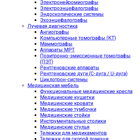
Электронейромиографы
Электроэнцефалографы
Эндоскопические системы
Эхоэнцефалографы
Лучевая диагностика
Ангиографы
Компьютерные томографы (КТ)
Маммографы
Аппараты МРТ
Позитронно-эмиссионные томографы
(ПЭТ)
Рентгеновские аппараты
Рентгеновские дуги (С-дуга / U-дуга)
Циклотрон-системы
Медицинская мебель
Функциональные медицинские кресла
Медицинские кушетки
Медицинские кровати
Медицинские тумбочки
Медицинские стойки
Инструментальные столики
Медицинские стулья
Тележки для медикаментов
Тележки для скорой помощи