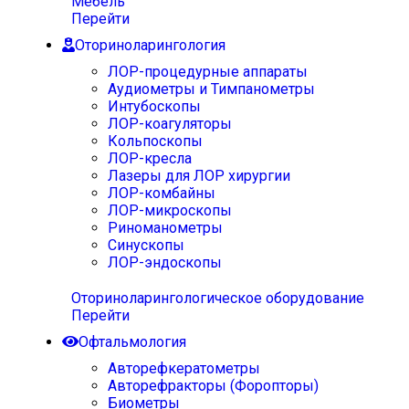
Мебель
Перейти
Оториноларингология
ЛОР-процедурные аппараты
Аудиометры и Тимпанометры
Интубоскопы
ЛОР-коагуляторы
Кольпоскопы
ЛОР-кресла
Лазеры для ЛОР хирургии
ЛОР-комбайны
ЛОР-микроскопы
Риноманометры
Синускопы
ЛОР-эндоскопы
Оториноларингологическое оборудование
Перейти
Офтальмология
Авторефкератометры
Авторефракторы (Форопторы)
Биометры