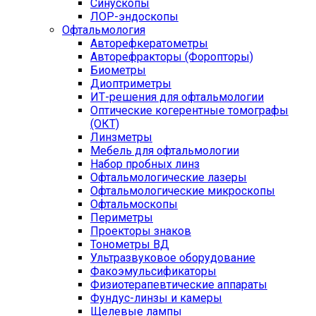
Синускопы
ЛОР-эндоскопы
Офтальмология
Авторефкератометры
Авторефракторы (Форопторы)
Биометры
Диоптриметры
ИТ-решения для офтальмологии
Оптические когерентные томографы
(ОКТ)
Линзметры
Мебель для офтальмологии
Набор пробных линз
Офтальмологические лазеры
Офтальмологические микроскопы
Офтальмоскопы
Периметры
Проекторы знаков
Тонометры ВД
Ультразвуковое оборудование
Факоэмульсификаторы
Физиотерапевтические аппараты
Фундус-линзы и камеры
Щелевые лампы