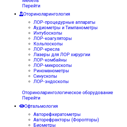
Мебель
Перейти
Оториноларингология
ЛОР-процедурные аппараты
Аудиометры и Тимпанометры
Интубоскопы
ЛОР-коагуляторы
Кольпоскопы
ЛОР-кресла
Лазеры для ЛОР хирургии
ЛОР-комбайны
ЛОР-микроскопы
Риноманометры
Синускопы
ЛОР-эндоскопы
Оториноларингологическое оборудование
Перейти
Офтальмология
Авторефкератометры
Авторефракторы (Форопторы)
Биометры