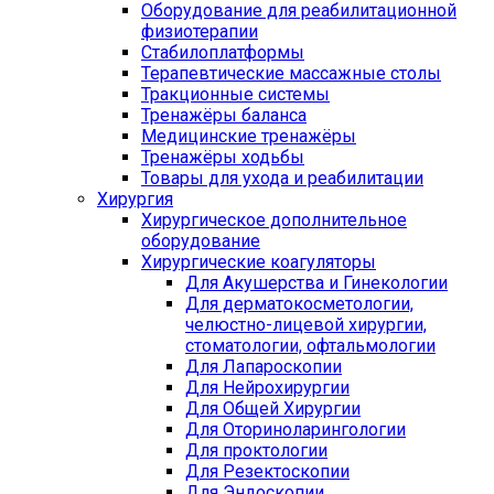
Оборудование для реабилитационной
физиотерапии
Стабилоплатформы
Терапевтические массажные столы
Тракционные системы
Тренажёры баланса
Медицинские тренажёры
Тренажёры ходьбы
Товары для ухода и реабилитации
Хирургия
Хирургическое дополнительное
оборудование
Хирургические коагуляторы
Для Акушерства и Гинекологии
Для дерматокосметологии,
челюстно-лицевой хирургии,
стоматологии, офтальмологии
Для Лапароскопии
Для Нейрохирургии
Для Общей Хирургии
Для Оториноларингологии
Для проктологии
Для Резектоскопии
Для Эндоскопии