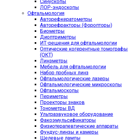
Синускопы
ЛОР-эндоскопы
Офтальмология
Авторефкератометры
Авторефракторы (Форопторы)
Биометры
Диоптриметры
ИТ-решения для офтальмологии
Оптические когерентные томографы
(ОКТ)
Линзметры
Мебель для офтальмологии
Набор пробных линз
Офтальмологические лазеры
Офтальмологические микроскопы
Офтальмоскопы
Периметры
Проекторы знаков
Тонометры ВД
Ультразвуковое оборудование
Факоэмульсификаторы
Физиотерапевтические аппараты
Фундус-линзы и камеры
Щелевые лампы