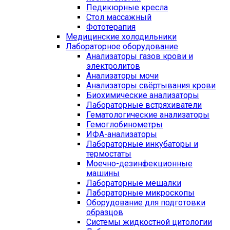
Педикюрные кресла
Стол массажный
Фототерапия
Медицинские холодильники
Лабораторное оборудование
Анализаторы газов крови и
электролитов
Анализаторы мочи
Анализаторы свёртывания крови
Биохимические анализаторы
Лабораторные встряхиватели
Гематологические анализаторы
Гемоглобинометры
ИФА-анализаторы
Лабораторные инкубаторы и
термостаты
Моечно-дезинфекционные
машины
Лабораторные мешалки
Лабораторные микроскопы
Оборудование для подготовки
образцов
Системы жидкостной цитологии