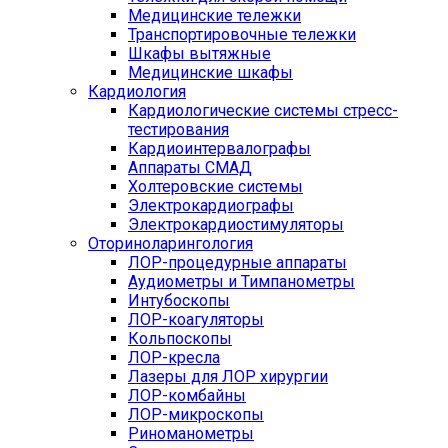
Медицинские тележки
Транспортировочные тележки
Шкафы вытяжные
Медицинские шкафы
Кардиология
Кардиологические системы стресс-
тестирования
Кардиоинтервалографы
Аппараты СМАД
Холтеровские системы
Электрокардиографы
Электрокардиостимуляторы
Оториноларингология
ЛОР-процедурные аппараты
Аудиометры и Тимпанометры
Интубоскопы
ЛОР-коагуляторы
Кольпоскопы
ЛОР-кресла
Лазеры для ЛОР хирургии
ЛОР-комбайны
ЛОР-микроскопы
Риноманометры