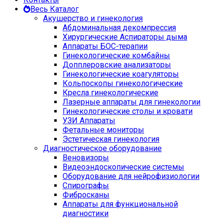
Весь Каталог
Акушерство и гинекология
Абдоминальная декомпрессия
Хирургические Аспираторы дыма
Аппараты БОС-терапии
Гинекологические комбайны
Допплеровские анализаторы
Гинекологические коагуляторы
Кольпоскопы гинекологические
Кресла гинекологические
Лазерные аппараты для гинекологии
Гинекологические столы и кровати
УЗИ Аппараты
Фетальные мониторы
Эстетическая гинекология
Диагностическое оборудование
Веновизоры
Видеоэндоскопические системы
Оборудование для нейрофизиологии
Спирографы
Фибросканы
Аппараты для функциональной
диагностики