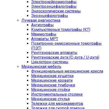
Электронейромиографы
Электроэнцефалографы
Эндоскопические системы
Эхоэнцефалографы
Лучевая диагностика
Ангиографы
Компьютерные томографы (КТ)
Маммографы
Аппараты МРТ
Позитронно-эмиссионные томографы
(ПЭТ)
Рентгеновские аппараты
Рентгеновские дуги (С-дуга / U-дуга)
Циклотрон-системы
Медицинская мебель
Функциональные медицинские кресла
Медицинские кушетки
Медицинские кровати
Медицинские тумбочки
Медицинские стойки
Инструментальные столики
Медицинские стулья
Тележки для медикаментов
Тележки для скорой помощи