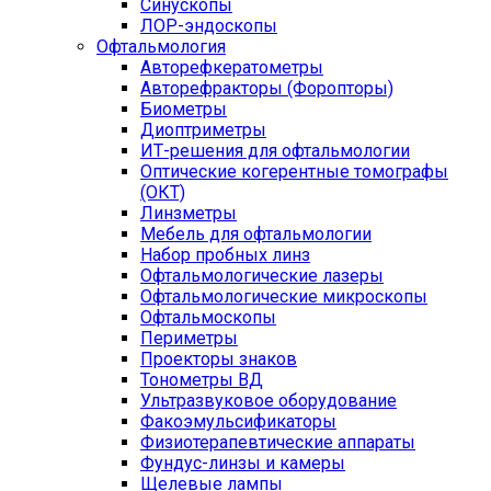
Синускопы
ЛОР-эндоскопы
Офтальмология
Авторефкератометры
Авторефракторы (Форопторы)
Биометры
Диоптриметры
ИТ-решения для офтальмологии
Оптические когерентные томографы
(ОКТ)
Линзметры
Мебель для офтальмологии
Набор пробных линз
Офтальмологические лазеры
Офтальмологические микроскопы
Офтальмоскопы
Периметры
Проекторы знаков
Тонометры ВД
Ультразвуковое оборудование
Факоэмульсификаторы
Физиотерапевтические аппараты
Фундус-линзы и камеры
Щелевые лампы