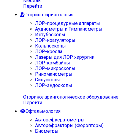
Мебель
Перейти
Оториноларингология
ЛОР-процедурные аппараты
Аудиометры и Тимпанометры
Интубоскопы
ЛОР-коагуляторы
Кольпоскопы
ЛОР-кресла
Лазеры для ЛОР хирургии
ЛОР-комбайны
ЛОР-микроскопы
Риноманометры
Синускопы
ЛОР-эндоскопы
Оториноларингологическое оборудование
Перейти
Офтальмология
Авторефкератометры
Авторефракторы (Форопторы)
Биометры