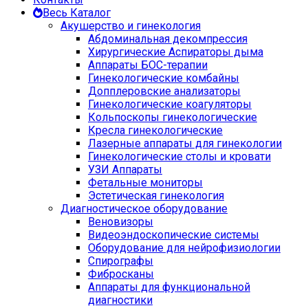
Весь Каталог
Акушерство и гинекология
Абдоминальная декомпрессия
Хирургические Аспираторы дыма
Аппараты БОС-терапии
Гинекологические комбайны
Допплеровские анализаторы
Гинекологические коагуляторы
Кольпоскопы гинекологические
Кресла гинекологические
Лазерные аппараты для гинекологии
Гинекологические столы и кровати
УЗИ Аппараты
Фетальные мониторы
Эстетическая гинекология
Диагностическое оборудование
Веновизоры
Видеоэндоскопические системы
Оборудование для нейрофизиологии
Спирографы
Фибросканы
Аппараты для функциональной
диагностики