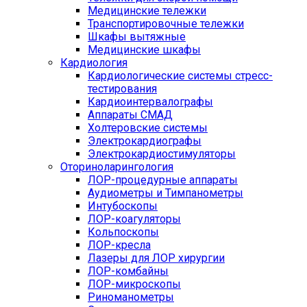
Медицинские тележки
Транспортировочные тележки
Шкафы вытяжные
Медицинские шкафы
Кардиология
Кардиологические системы стресс-
тестирования
Кардиоинтервалографы
Аппараты СМАД
Холтеровские системы
Электрокардиографы
Электрокардиостимуляторы
Оториноларингология
ЛОР-процедурные аппараты
Аудиометры и Тимпанометры
Интубоскопы
ЛОР-коагуляторы
Кольпоскопы
ЛОР-кресла
Лазеры для ЛОР хирургии
ЛОР-комбайны
ЛОР-микроскопы
Риноманометры