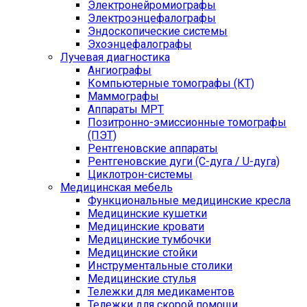
Электронейромиографы
Электроэнцефалографы
Эндоскопические системы
Эхоэнцефалографы
Лучевая диагностика
Ангиографы
Компьютерные томографы (КТ)
Маммографы
Аппараты МРТ
Позитронно-эмиссионные томографы
(ПЭТ)
Рентгеновские аппараты
Рентгеновские дуги (С-дуга / U-дуга)
Циклотрон-системы
Медицинская мебель
Функциональные медицинские кресла
Медицинские кушетки
Медицинские кровати
Медицинские тумбочки
Медицинские стойки
Инструментальные столики
Медицинские стулья
Тележки для медикаментов
Тележки для скорой помощи