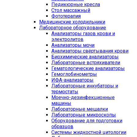
Педикюрные кресла
Стол массажный
Фототерапия
Медицинские холодильники
Лабораторное оборудование
Анализаторы газов крови и
электролитов
Анализаторы мочи
Анализаторы свёртывания крови
Биохимические анализаторы
Лабораторные встряхиватели
Гематологические анализаторы
Гемоглобинометры
ИФА-анализаторы
Лабораторные инкубаторы и
термостаты
Моечно-дезинфекционные
машины
Лабораторные мешалки
Лабораторные микроскопы
Оборудование для подготовки
образцов
Системы жидкостной цитологии