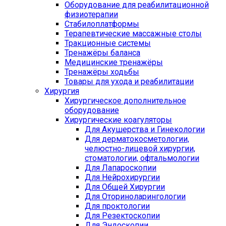
Оборудование для реабилитационной
физиотерапии
Стабилоплатформы
Терапевтические массажные столы
Тракционные системы
Тренажёры баланса
Медицинские тренажёры
Тренажёры ходьбы
Товары для ухода и реабилитации
Хирургия
Хирургическое дополнительное
оборудование
Хирургические коагуляторы
Для Акушерства и Гинекологии
Для дерматокосметологии,
челюстно-лицевой хирургии,
стоматологии, офтальмологии
Для Лапароскопии
Для Нейрохирургии
Для Общей Хирургии
Для Оториноларингологии
Для проктологии
Для Резектоскопии
Для Эндоскопии