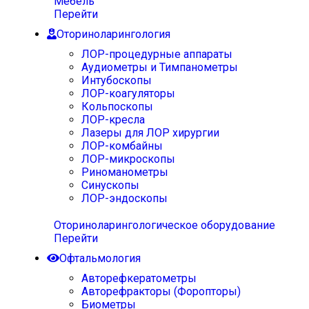
Мебель
Перейти
Оториноларингология
ЛОР-процедурные аппараты
Аудиометры и Тимпанометры
Интубоскопы
ЛОР-коагуляторы
Кольпоскопы
ЛОР-кресла
Лазеры для ЛОР хирургии
ЛОР-комбайны
ЛОР-микроскопы
Риноманометры
Синускопы
ЛОР-эндоскопы
Оториноларингологическое оборудование
Перейти
Офтальмология
Авторефкератометры
Авторефракторы (Форопторы)
Биометры