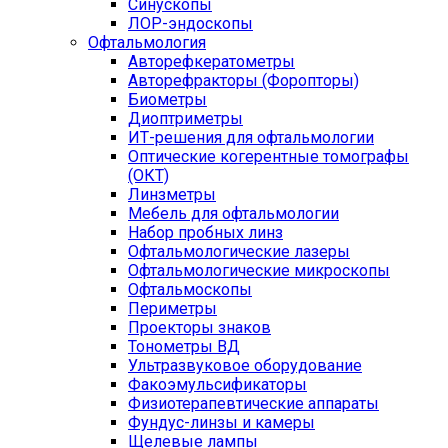
Синускопы
ЛОР-эндоскопы
Офтальмология
Авторефкератометры
Авторефракторы (Форопторы)
Биометры
Диоптриметры
ИТ-решения для офтальмологии
Оптические когерентные томографы
(ОКТ)
Линзметры
Мебель для офтальмологии
Набор пробных линз
Офтальмологические лазеры
Офтальмологические микроскопы
Офтальмоскопы
Периметры
Проекторы знаков
Тонометры ВД
Ультразвуковое оборудование
Факоэмульсификаторы
Физиотерапевтические аппараты
Фундус-линзы и камеры
Щелевые лампы