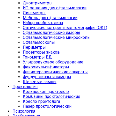
Диоптриметры
ИТ-решения для офтальмологии
Линзметры
Мебель для офтальмологии
Набор пробных линз
Оптические когерентные томографы (ОКТ)
Офтальмологические лазеры
Офтальмологические микроскопы
Офтальмоскопы
Периметры
Проекторы знаков
Тонометры ВД
Ультразвуковое оборудование
Факоэмульсификаторы
Физиотерапевтические аппараты
Фундус-линзы и камеры
Щелевые лампы
Проктология
Кольпоскоп проктолога
Комбайны проктологические
Кресло проктолога
Лазер проктологический
Психология