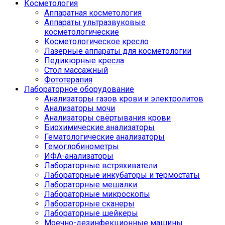
Косметология
Аппаратная косметология
Аппараты ультразвуковые
косметологические
Косметологическое кресло
Лазерные аппараты для косметологии
Педикюрные кресла
Стол массажный
Фототерапия
Лабораторное оборудование
Анализаторы газов крови и электролитов
Анализаторы мочи
Анализаторы свёртывания крови
Биохимические анализаторы
Гематологические анализаторы
Гемоглобинометры
ИФА-анализаторы
Лабораторные встряхиватели
Лабораторные инкубаторы и термостаты
Лабораторные мешалки
Лабораторные микроскопы
Лабораторные сканеры
Лабораторные шейкеры
Моечно-дезинфекционные машины