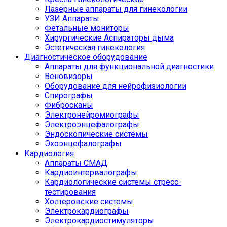
Лазерные аппараты для гинекологии
УЗИ Аппараты
Фетальные мониторы
Хирургические Аспираторы дыма
Эстетическая гинекология
Диагностическое оборудование
Аппараты для функциональной диагностики
Веновизоры
Оборудование для нейрофизиологии
Спирографы
Фибросканы
Электронейромиографы
Электроэнцефалографы
Эндоскопические системы
Эхоэнцефалографы
Кардиология
Аппараты СМАД
Кардиоинтервалографы
Кардиологические системы стресс-
тестирования
Холтеровские системы
Электрокардиографы
Электрокардиостимуляторы