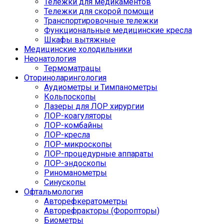
Тележки для медикаментов
Тележки для скорой помощи
Транспортировочные тележки
Функциональные медицинские кресла
Шкафы вытяжные
Медицинские холодильники
Неонатология
Термоматрацы
Оториноларингология
Аудиометры и Тимпанометры
Кольпоскопы
Лазеры для ЛОР хирургии
ЛОР-коагуляторы
ЛОР-комбайны
ЛОР-кресла
ЛОР-микроскопы
ЛОР-процедурные аппараты
ЛОР-эндоскопы
Риноманометры
Синускопы
Офтальмология
Авторефкератометры
Авторефракторы (Форопторы)
Биометры