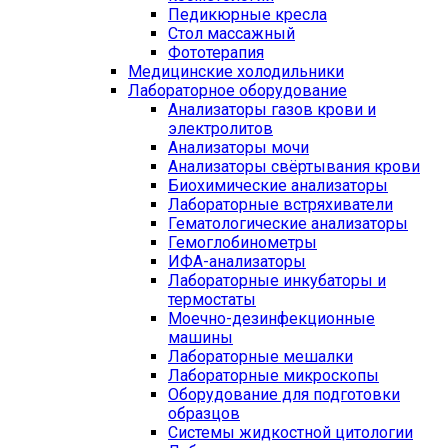
Педикюрные кресла
Стол массажный
Фототерапия
Медицинские холодильники
Лабораторное оборудование
Анализаторы газов крови и
электролитов
Анализаторы мочи
Анализаторы свёртывания крови
Биохимические анализаторы
Лабораторные встряхиватели
Гематологические анализаторы
Гемоглобинометры
ИФА-анализаторы
Лабораторные инкубаторы и
термостаты
Моечно-дезинфекционные
машины
Лабораторные мешалки
Лабораторные микроскопы
Оборудование для подготовки
образцов
Системы жидкостной цитологии