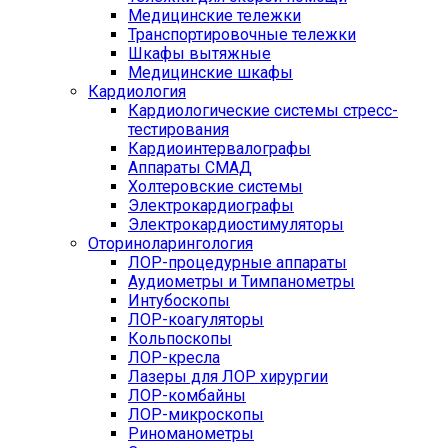
Медицинские тележки
Транспортировочные тележки
Шкафы вытяжные
Медицинские шкафы
Кардиология
Кардиологические системы стресс-
тестирования
Кардиоинтервалографы
Аппараты СМАД
Холтеровские системы
Электрокардиографы
Электрокардиостимуляторы
Оториноларингология
ЛОР-процедурные аппараты
Аудиометры и Тимпанометры
Интубоскопы
ЛОР-коагуляторы
Кольпоскопы
ЛОР-кресла
Лазеры для ЛОР хирургии
ЛОР-комбайны
ЛОР-микроскопы
Риноманометры