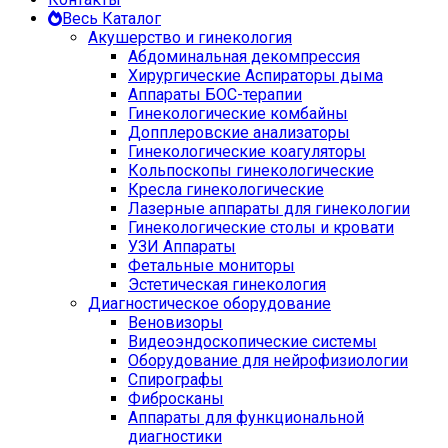
Весь Каталог
Акушерство и гинекология
Абдоминальная декомпрессия
Хирургические Аспираторы дыма
Аппараты БОС-терапии
Гинекологические комбайны
Допплеровские анализаторы
Гинекологические коагуляторы
Кольпоскопы гинекологические
Кресла гинекологические
Лазерные аппараты для гинекологии
Гинекологические столы и кровати
УЗИ Аппараты
Фетальные мониторы
Эстетическая гинекология
Диагностическое оборудование
Веновизоры
Видеоэндоскопические системы
Оборудование для нейрофизиологии
Спирографы
Фибросканы
Аппараты для функциональной
диагностики