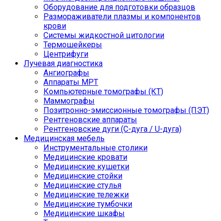
Оборудование для подготовки образцов
Размораживатели плазмы и компонентов
крови
Системы жидкостной цитологии
Термошейкеры
Центрифуги
Лучевая диагностика
Ангиографы
Аппараты МРТ
Компьютерные томографы (КТ)
Маммографы
Позитронно-эмиссионные томографы (ПЭТ)
Рентгеновские аппараты
Рентгеновские дуги (С-дуга / U-дуга)
Медицинская мебель
Инструментальные столики
Медицинские кровати
Медицинские кушетки
Медицинские стойки
Медицинские стулья
Медицинские тележки
Медицинские тумбочки
Медицинские шкафы