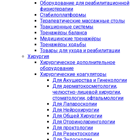
Оборудование для реабилитационной
физиотерапии
Стабилоплатформы
Терапевтические массажные столы
Тракционные системы
Тренажёры баланса
Медицинские тренажёры
Тренажёры ходьбы
Товары для ухода и реабилитации
Хирургия
Хирургическое дополнительное
оборудование
Хирургические коагуляторы
Для Акушерства и Гинекологии
Для дерматокосметологии,
челюстно-лицевой хирургии,
стоматологии, офтальмологии
Для Лапароскопии
Для Нейрохирургии
Для Общей Хирургии
Для Оториноларингологии
Для проктологии
Для Резектоскопии
Для Эндоскопии