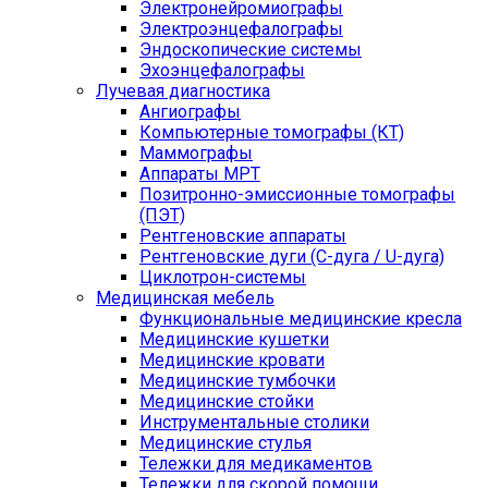
Электронейромиографы
Электроэнцефалографы
Эндоскопические системы
Эхоэнцефалографы
Лучевая диагностика
Ангиографы
Компьютерные томографы (КТ)
Маммографы
Аппараты МРТ
Позитронно-эмиссионные томографы
(ПЭТ)
Рентгеновские аппараты
Рентгеновские дуги (С-дуга / U-дуга)
Циклотрон-системы
Медицинская мебель
Функциональные медицинские кресла
Медицинские кушетки
Медицинские кровати
Медицинские тумбочки
Медицинские стойки
Инструментальные столики
Медицинские стулья
Тележки для медикаментов
Тележки для скорой помощи