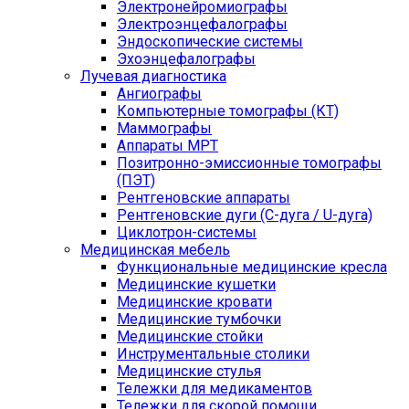
Электронейромиографы
Электроэнцефалографы
Эндоскопические системы
Эхоэнцефалографы
Лучевая диагностика
Ангиографы
Компьютерные томографы (КТ)
Маммографы
Аппараты МРТ
Позитронно-эмиссионные томографы
(ПЭТ)
Рентгеновские аппараты
Рентгеновские дуги (С-дуга / U-дуга)
Циклотрон-системы
Медицинская мебель
Функциональные медицинские кресла
Медицинские кушетки
Медицинские кровати
Медицинские тумбочки
Медицинские стойки
Инструментальные столики
Медицинские стулья
Тележки для медикаментов
Тележки для скорой помощи