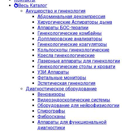
Весь Каталог
Акушерство и гинекология
Абдоминальная декомпрессия
Хирургические Аспираторы дыма
Аппараты БОС-терапии
Гинекологические комбайны
Допплеровские анализаторы
Гинекологические коагуляторы
Кольпоскопы гинекологические
Кресла гинекологические
Лазерные аппараты для гинекологии
Гинекологические столы и кровати
УЗИ Аппараты
Фетальные мониторы
Эстетическая гинекология
Диагностическое оборудование
Веновизоры
Видеоэндоскопические системы
Оборудование для нейрофизиологии
Спирографы
Фибросканы
Аппараты для функциональной
диагностики