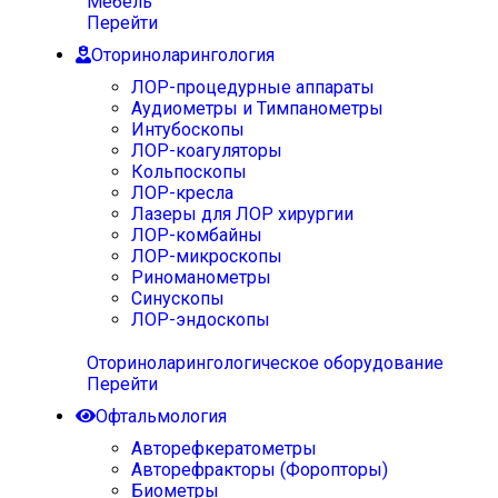
Мебель
Перейти
Оториноларингология
ЛОР-процедурные аппараты
Аудиометры и Тимпанометры
Интубоскопы
ЛОР-коагуляторы
Кольпоскопы
ЛОР-кресла
Лазеры для ЛОР хирургии
ЛОР-комбайны
ЛОР-микроскопы
Риноманометры
Синускопы
ЛОР-эндоскопы
Оториноларингологическое оборудование
Перейти
Офтальмология
Авторефкератометры
Авторефракторы (Форопторы)
Биометры