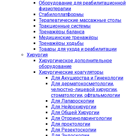
Оборудование для реабилитационной
физиотерапии
Стабилоплатформы
Терапевтические массажные столы
Тракционные системы
Тренажёры баланса
Медицинские тренажёры
Тренажёры ходьбы
Товары для ухода и реабилитации
Хирургия
Хирургическое дополнительное
оборудование
Хирургические коагуляторы
Для Акушерства и Гинекологии
Для дерматокосметологии,
челюстно-лицевой хирургии,
стоматологии, офтальмологии
Для Лапароскопии
Для Нейрохирургии
Для Общей Хирургии
Для Оториноларингологии
Для проктологии
Для Резектоскопии
Для Эндоскопии