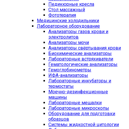
Педикюрные кресла
Стол массажный
Фототерапия
Медицинские холодильники
Лабораторное оборудование
Анализаторы газов крови и
электролитов
Анализаторы мочи
Анализаторы свёртывания крови
Биохимические анализаторы
Лабораторные встряхиватели
Гематологические анализаторы
Гемоглобинометры
ИФА-анализаторы
Лабораторные инкубаторы и
термостаты
Моечно-дезинфекционные
машины
Лабораторные мешалки
Лабораторные микроскопы
Оборудование для подготовки
образцов
Системы жидкостной цитологии