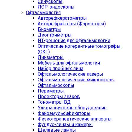
Синускопы
ЛОР-эндоскопы
Офтальмология
Авторефкератометры
Авторефракторы (Форопторы)
Биометры
Диоптриметры
ИТ-решения для офтальмологии
Оптические когерентные томографы
(ОКТ)
Линзметры
Мебель для офтальмологии
Набор пробных линз
Офтальмологические лазеры
Офтальмологические микроскопы
Офтальмоскопы
Периметры
Проекторы знаков
Тонометры ВД
Ультразвуковое оборудование
Факоэмульсификаторы
Физиотерапевтические аппараты
Фундус-линзы и камеры
Щелевые лампы