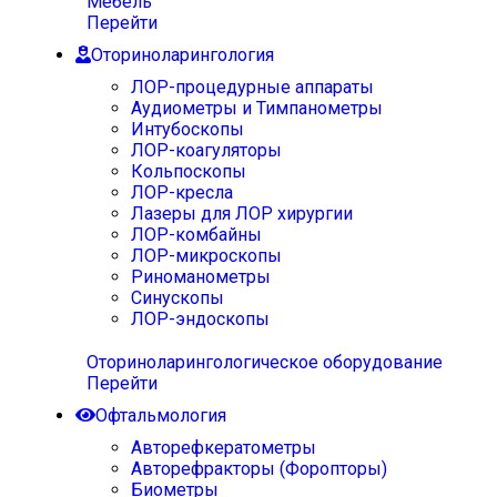
Мебель
Перейти
Оториноларингология
ЛОР-процедурные аппараты
Аудиометры и Тимпанометры
Интубоскопы
ЛОР-коагуляторы
Кольпоскопы
ЛОР-кресла
Лазеры для ЛОР хирургии
ЛОР-комбайны
ЛОР-микроскопы
Риноманометры
Синускопы
ЛОР-эндоскопы
Оториноларингологическое оборудование
Перейти
Офтальмология
Авторефкератометры
Авторефракторы (Форопторы)
Биометры