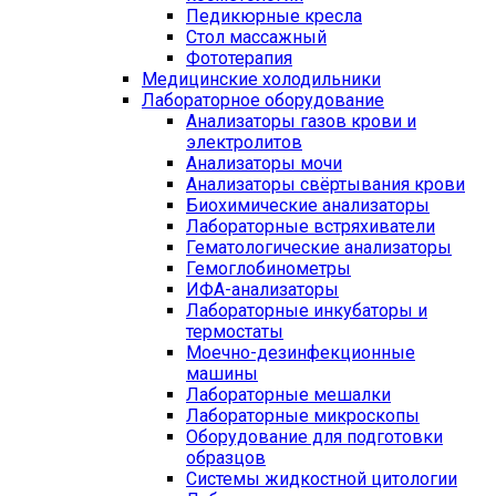
Педикюрные кресла
Стол массажный
Фототерапия
Медицинские холодильники
Лабораторное оборудование
Анализаторы газов крови и
электролитов
Анализаторы мочи
Анализаторы свёртывания крови
Биохимические анализаторы
Лабораторные встряхиватели
Гематологические анализаторы
Гемоглобинометры
ИФА-анализаторы
Лабораторные инкубаторы и
термостаты
Моечно-дезинфекционные
машины
Лабораторные мешалки
Лабораторные микроскопы
Оборудование для подготовки
образцов
Системы жидкостной цитологии