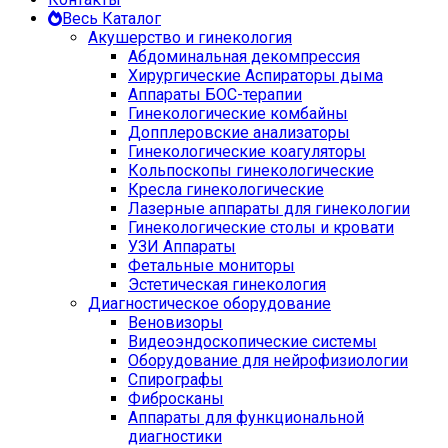
Весь Каталог
Акушерство и гинекология
Абдоминальная декомпрессия
Хирургические Аспираторы дыма
Аппараты БОС-терапии
Гинекологические комбайны
Допплеровские анализаторы
Гинекологические коагуляторы
Кольпоскопы гинекологические
Кресла гинекологические
Лазерные аппараты для гинекологии
Гинекологические столы и кровати
УЗИ Аппараты
Фетальные мониторы
Эстетическая гинекология
Диагностическое оборудование
Веновизоры
Видеоэндоскопические системы
Оборудование для нейрофизиологии
Спирографы
Фибросканы
Аппараты для функциональной
диагностики