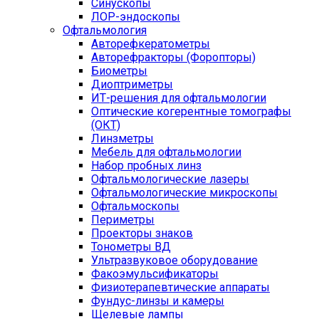
Синускопы
ЛОР-эндоскопы
Офтальмология
Авторефкератометры
Авторефракторы (Форопторы)
Биометры
Диоптриметры
ИТ-решения для офтальмологии
Оптические когерентные томографы
(ОКТ)
Линзметры
Мебель для офтальмологии
Набор пробных линз
Офтальмологические лазеры
Офтальмологические микроскопы
Офтальмоскопы
Периметры
Проекторы знаков
Тонометры ВД
Ультразвуковое оборудование
Факоэмульсификаторы
Физиотерапевтические аппараты
Фундус-линзы и камеры
Щелевые лампы