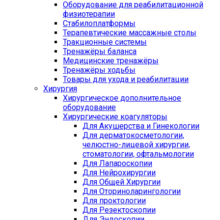
Оборудование для реабилитационной
физиотерапии
Стабилоплатформы
Терапевтические массажные столы
Тракционные системы
Тренажёры баланса
Медицинские тренажёры
Тренажёры ходьбы
Товары для ухода и реабилитации
Хирургия
Хирургическое дополнительное
оборудование
Хирургические коагуляторы
Для Акушерства и Гинекологии
Для дерматокосметологии,
челюстно-лицевой хирургии,
стоматологии, офтальмологии
Для Лапароскопии
Для Нейрохирургии
Для Общей Хирургии
Для Оториноларингологии
Для проктологии
Для Резектоскопии
Для Эндоскопии