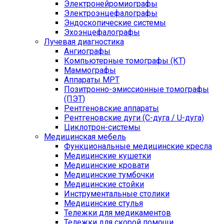
Электронейромиографы
Электроэнцефалографы
Эндоскопические системы
Эхоэнцефалографы
Лучевая диагностика
Ангиографы
Компьютерные томографы (КТ)
Маммографы
Аппараты МРТ
Позитронно-эмиссионные томографы
(ПЭТ)
Рентгеновские аппараты
Рентгеновские дуги (С-дуга / U-дуга)
Циклотрон-системы
Медицинская мебель
Функциональные медицинские кресла
Медицинские кушетки
Медицинские кровати
Медицинские тумбочки
Медицинские стойки
Инструментальные столики
Медицинские стулья
Тележки для медикаментов
Тележки для скорой помощи