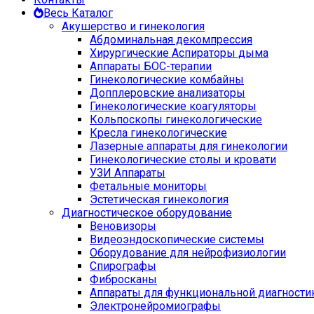
Весь Каталог
Акушерство и гинекология
Абдоминальная декомпрессия
Хирургические Аспираторы дыма
Аппараты БОС-терапии
Гинекологические комбайны
Допплеровские анализаторы
Гинекологические коагуляторы
Кольпоскопы гинекологические
Кресла гинекологические
Лазерные аппараты для гинекологии
Гинекологические столы и кровати
УЗИ Аппараты
Фетальные мониторы
Эстетическая гинекология
Диагностическое оборудование
Веновизоры
Видеоэндоскопические системы
Оборудование для нейрофизиологии
Спирографы
Фибросканы
Аппараты для функциональной диагности
Электронейромиографы