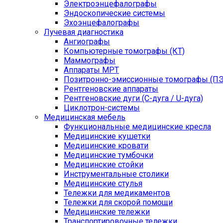
Электроэнцефалографы
Эндоскопические системы
Эхоэнцефалографы
Лучевая диагностика
Ангиографы
Компьютерные томографы (КТ)
Маммографы
Аппараты МРТ
Позитронно-эмиссионные томографы (ПЭ
Рентгеновские аппараты
Рентгеновские дуги (С-дуга / U-дуга)
Циклотрон-системы
Медицинская мебель
Функциональные медицинские кресла
Медицинские кушетки
Медицинские кровати
Медицинские тумбочки
Медицинские стойки
Инструментальные столики
Медицинские стулья
Тележки для медикаментов
Тележки для скорой помощи
Медицинские тележки
Транспортировочные тележки