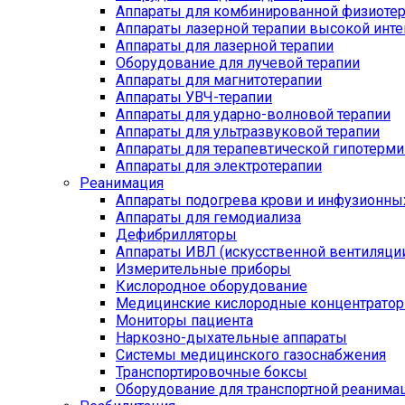
Аппараты для комбинированной физиоте
Аппараты лазерной терапии высокой инт
Аппараты для лазерной терапии
Оборудование для лучевой терапии
Аппараты для магнитотерапии
Аппараты УВЧ-терапии
Аппараты для ударно-волновой терапии
Аппараты для ультразвуковой терапии
Аппараты для терапевтической гипотерми
Аппараты для электротерапии
Реанимация
Аппараты подогрева крови и инфузионны
Аппараты для гемодиализа
Дефибрилляторы
Аппараты ИВЛ (искусственной вентиляции
Измерительные приборы
Кислородное оборудование
Медицинские кислородные концентрато
Мониторы пациента
Наркозно-дыхательные аппараты
Системы медицинского газоснабжения
Транспортировочные боксы
Оборудование для транспортной реанима