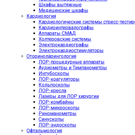
Шкафы вытяжные
Медицинские шкафы
Кардиология
Кардиологические системы стресс-тести
Кардиоинтервалографы
Аппараты СМАД
Холтеровские системы
Электрокардиографы
Электрокардиостимуляторы
Оториноларингология
ЛОР-процедурные аппараты
Аудиометры и Тимпанометры
Интубоскопы
ЛОР-коагуляторы
Кольпоскопы
ЛОР-кресла
Лазеры для ЛОР хирургии
ЛОР-комбайны
ЛОР-микроскопы
Риноманометры
Синускопы
ЛОР-эндоскопы
Офтальмология