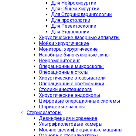
Для Нейрохирургии
Для Общей Хирургии
Для Оториноларингологии
Для проктологии
Для Резектоскопии
Для Эндоскопии
Хирургические лазерные аппараты
Мойки хирургические
Мониторы хирургические
Налобные бинокулярные лупы
Нейромониторинг
Операционные микроскопы
Операционные столы
Хирургические отсасыватели
Операционные светильники
Столики анестезиолога
Хирургические эндоскопы
Цифровые операционные системы
Шприцевые насосы
Стерилизаторы
Дезинфекция и хранение
Ультрафиолетовые камеры
Моечно-дезинфекционные машины
Озоновые стерилизаторы