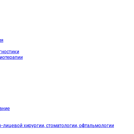
ия
гностики
иотерапии
ание
-лицевой хирургии, стоматологии, офтальмологии