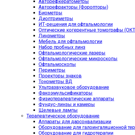
Авторефкератометры
Авторефракторы (Форопторы)
Биометры
Диоптриметры
ИТ-решения для офтальмологии
Оптические когерентные томографы (ОКТ
Линзметры
Мебель для офтальмологии
Набор пробных линз
Офтальмологические лазеры
Офтальмологические микроскопы
Офтальмоскопы
Периметры
Проекторы знаков
Тонометры ВД
Ультразвуковое оборудование
Факоэмульсификаторы
Физиотерапевтические аппараты
Фундус-линзы и камеры
Щелевые лампы
Терапевтическое оборудование
Аппараты для дарсонвализации
Оборудование для галоингаляционной те
Оборудование для гидротерапии