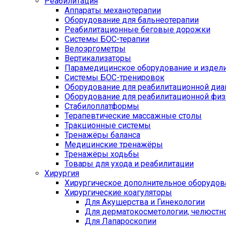
Реабилитация
Аппараты механотерапии
Оборудование для бальнеотерапии
Реабилитационные беговые дорожки
Системы БОС-терапии
Велоэргометры
Вертикализаторы
Парамедицинское оборудование и издел
Системы БОС-тренировок
Оборудование для реабилитационной диа
Оборудование для реабилитационной физ
Стабилоплатформы
Терапевтические массажные столы
Тракционные системы
Тренажёры баланса
Медицинские тренажёры
Тренажёры ходьбы
Товары для ухода и реабилитации
Хирургия
Хирургическое дополнительное оборудов
Хирургические коагуляторы
Для Акушерства и Гинекологии
Для дерматокосметологии, челюстно
Для Лапароскопии