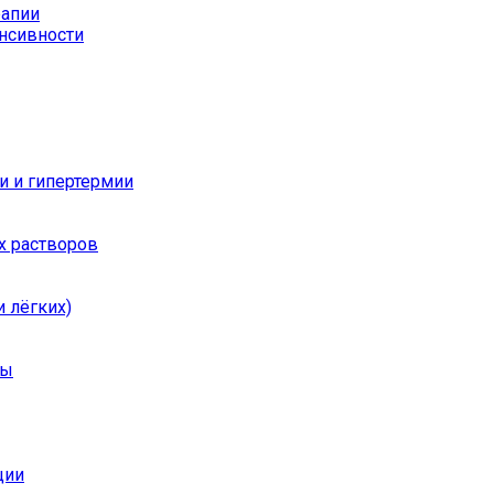
рапии
енсивности
и и гипертермии
х растворов
 лёгких)
ры
ции