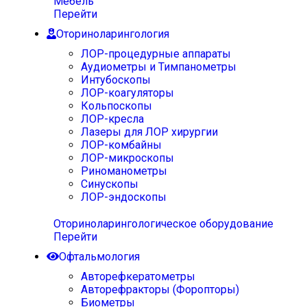
Мебель
Перейти
Оториноларингология
ЛОР-процедурные аппараты
Аудиометры и Тимпанометры
Интубоскопы
ЛОР-коагуляторы
Кольпоскопы
ЛОР-кресла
Лазеры для ЛОР хирургии
ЛОР-комбайны
ЛОР-микроскопы
Риноманометры
Синускопы
ЛОР-эндоскопы
Оториноларингологическое оборудование
Перейти
Офтальмология
Авторефкератометры
Авторефракторы (Форопторы)
Биометры