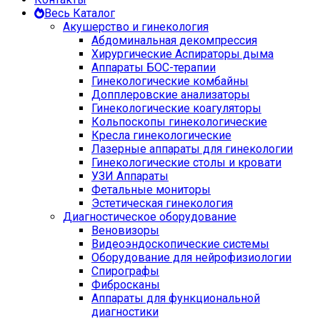
Весь Каталог
Акушерство и гинекология
Абдоминальная декомпрессия
Хирургические Аспираторы дыма
Аппараты БОС-терапии
Гинекологические комбайны
Допплеровские анализаторы
Гинекологические коагуляторы
Кольпоскопы гинекологические
Кресла гинекологические
Лазерные аппараты для гинекологии
Гинекологические столы и кровати
УЗИ Аппараты
Фетальные мониторы
Эстетическая гинекология
Диагностическое оборудование
Веновизоры
Видеоэндоскопические системы
Оборудование для нейрофизиологии
Спирографы
Фибросканы
Аппараты для функциональной
диагностики