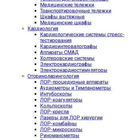
Медицинские тележки
Транспортировочные тележки
Шкафы вытяжные
Медицинские шкафы
Кардиология
Кардиологические системы стресс-
тестирования
Кардиоинтервалографы
Аппараты СМАД
Холтеровские системы
Электрокардиографы
Электрокардиостимуляторы
Оториноларингология
ЛОР-процедурные аппараты
Аудиометры и Тимпанометры
Интубоскопы
ЛОР-коагуляторы
Кольпоскопы
ЛОР-кресла
Лазеры для ЛОР хирургии
ЛОР-комбайны
ЛОР-микроскопы
Риноманометры