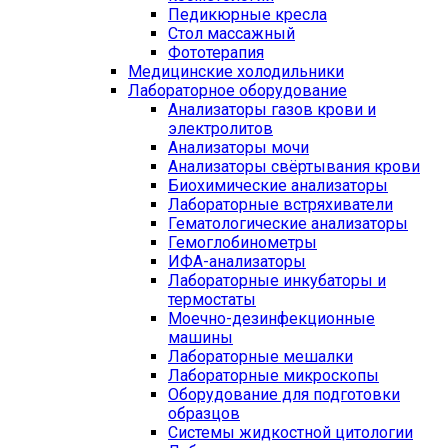
Педикюрные кресла
Стол массажный
Фототерапия
Медицинские холодильники
Лабораторное оборудование
Анализаторы газов крови и
электролитов
Анализаторы мочи
Анализаторы свёртывания крови
Биохимические анализаторы
Лабораторные встряхиватели
Гематологические анализаторы
Гемоглобинометры
ИФА-анализаторы
Лабораторные инкубаторы и
термостаты
Моечно-дезинфекционные
машины
Лабораторные мешалки
Лабораторные микроскопы
Оборудование для подготовки
образцов
Системы жидкостной цитологии