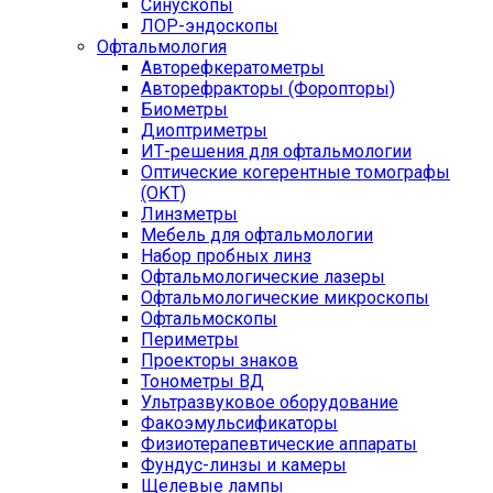
Синускопы
ЛОР-эндоскопы
Офтальмология
Авторефкератометры
Авторефракторы (Форопторы)
Биометры
Диоптриметры
ИТ-решения для офтальмологии
Оптические когерентные томографы
(ОКТ)
Линзметры
Мебель для офтальмологии
Набор пробных линз
Офтальмологические лазеры
Офтальмологические микроскопы
Офтальмоскопы
Периметры
Проекторы знаков
Тонометры ВД
Ультразвуковое оборудование
Факоэмульсификаторы
Физиотерапевтические аппараты
Фундус-линзы и камеры
Щелевые лампы