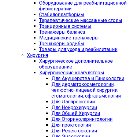
Оборудование для реабилитационной
физиотерапии
Стабилоплатформы
Терапевтические массажные столы
Тракционные системы
Тренажёры баланса
Медицинские тренажёры
Тренажёры ходьбы
Товары для ухода и реабилитации
Хирургия
Хирургическое дополнительное
оборудование
Хирургические коагуляторы
Для Акушерства и Гинекологии
Для дерматокосметологии,
челюстно-лицевой хирургии,
стоматологии, офтальмологии
Для Лапароскопии
Для Нейрохирургии
Для Общей Хирургии
Для Оториноларингологии
Для проктологии
Для Резектоскопии
Для Эндоскопии