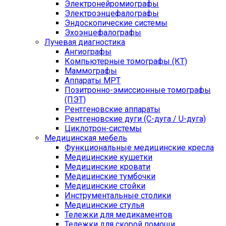
Электронейромиографы
Электроэнцефалографы
Эндоскопические системы
Эхоэнцефалографы
Лучевая диагностика
Ангиографы
Компьютерные томографы (КТ)
Маммографы
Аппараты МРТ
Позитронно-эмиссионные томографы
(ПЭТ)
Рентгеновские аппараты
Рентгеновские дуги (С-дуга / U-дуга)
Циклотрон-системы
Медицинская мебель
Функциональные медицинские кресла
Медицинские кушетки
Медицинские кровати
Медицинские тумбочки
Медицинские стойки
Инструментальные столики
Медицинские стулья
Тележки для медикаментов
Тележки для скорой помощи