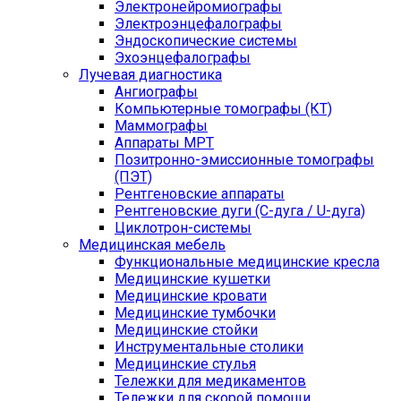
Электронейромиографы
Электроэнцефалографы
Эндоскопические системы
Эхоэнцефалографы
Лучевая диагностика
Ангиографы
Компьютерные томографы (КТ)
Маммографы
Аппараты МРТ
Позитронно-эмиссионные томографы
(ПЭТ)
Рентгеновские аппараты
Рентгеновские дуги (С-дуга / U-дуга)
Циклотрон-системы
Медицинская мебель
Функциональные медицинские кресла
Медицинские кушетки
Медицинские кровати
Медицинские тумбочки
Медицинские стойки
Инструментальные столики
Медицинские стулья
Тележки для медикаментов
Тележки для скорой помощи