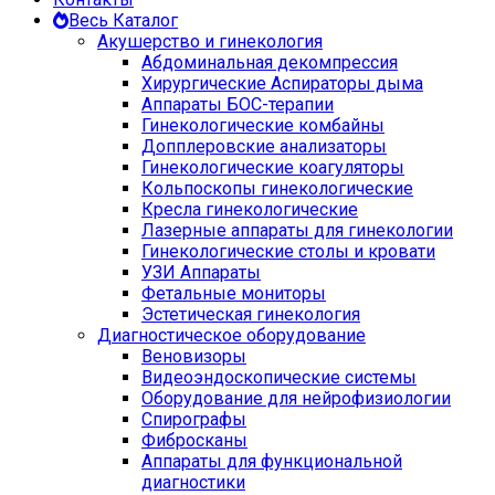
Весь Каталог
Акушерство и гинекология
Абдоминальная декомпрессия
Хирургические Аспираторы дыма
Аппараты БОС-терапии
Гинекологические комбайны
Допплеровские анализаторы
Гинекологические коагуляторы
Кольпоскопы гинекологические
Кресла гинекологические
Лазерные аппараты для гинекологии
Гинекологические столы и кровати
УЗИ Аппараты
Фетальные мониторы
Эстетическая гинекология
Диагностическое оборудование
Веновизоры
Видеоэндоскопические системы
Оборудование для нейрофизиологии
Спирографы
Фибросканы
Аппараты для функциональной
диагностики