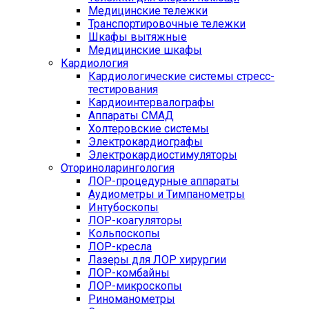
Медицинские тележки
Транспортировочные тележки
Шкафы вытяжные
Медицинские шкафы
Кардиология
Кардиологические системы стресс-
тестирования
Кардиоинтервалографы
Аппараты СМАД
Холтеровские системы
Электрокардиографы
Электрокардиостимуляторы
Оториноларингология
ЛОР-процедурные аппараты
Аудиометры и Тимпанометры
Интубоскопы
ЛОР-коагуляторы
Кольпоскопы
ЛОР-кресла
Лазеры для ЛОР хирургии
ЛОР-комбайны
ЛОР-микроскопы
Риноманометры