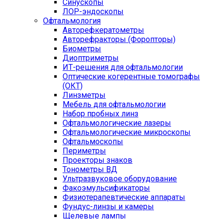
Синускопы
ЛОР-эндоскопы
Офтальмология
Авторефкератометры
Авторефракторы (Форопторы)
Биометры
Диоптриметры
ИТ-решения для офтальмологии
Оптические когерентные томографы
(ОКТ)
Линзметры
Мебель для офтальмологии
Набор пробных линз
Офтальмологические лазеры
Офтальмологические микроскопы
Офтальмоскопы
Периметры
Проекторы знаков
Тонометры ВД
Ультразвуковое оборудование
Факоэмульсификаторы
Физиотерапевтические аппараты
Фундус-линзы и камеры
Щелевые лампы