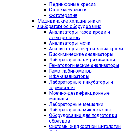
Педикюрные кресла
Стол массажный
Фототерапия
Медицинские холодильники
Лабораторное оборудование
Анализаторы газов крови и
электролитов
Анализаторы мочи
Анализаторы свёртывания крови
Биохимические анализаторы
Лабораторные встряхиватели
Гематологические анализаторы
Гемоглобинометры
ИФА-анализаторы
Лабораторные инкубаторы и
термостаты
Моечно-дезинфекционные
машины
Лабораторные мешалки
Лабораторные микроскопы
Оборудование для подготовки
образцов
Системы жидкостной цитологии