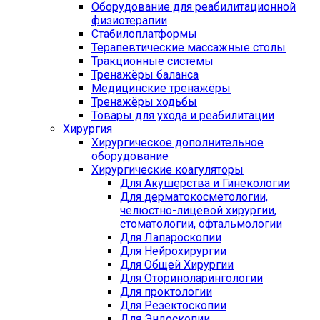
Оборудование для реабилитационной
физиотерапии
Стабилоплатформы
Терапевтические массажные столы
Тракционные системы
Тренажёры баланса
Медицинские тренажёры
Тренажёры ходьбы
Товары для ухода и реабилитации
Хирургия
Хирургическое дополнительное
оборудование
Хирургические коагуляторы
Для Акушерства и Гинекологии
Для дерматокосметологии,
челюстно-лицевой хирургии,
стоматологии, офтальмологии
Для Лапароскопии
Для Нейрохирургии
Для Общей Хирургии
Для Оториноларингологии
Для проктологии
Для Резектоскопии
Для Эндоскопии