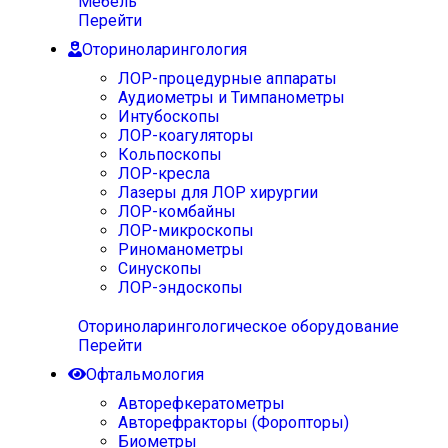
Мебель
Перейти
Оториноларингология
ЛОР-процедурные аппараты
Аудиометры и Тимпанометры
Интубоскопы
ЛОР-коагуляторы
Кольпоскопы
ЛОР-кресла
Лазеры для ЛОР хирургии
ЛОР-комбайны
ЛОР-микроскопы
Риноманометры
Синускопы
ЛОР-эндоскопы
Оториноларингологическое оборудование
Перейти
Офтальмология
Авторефкератометры
Авторефракторы (Форопторы)
Биометры