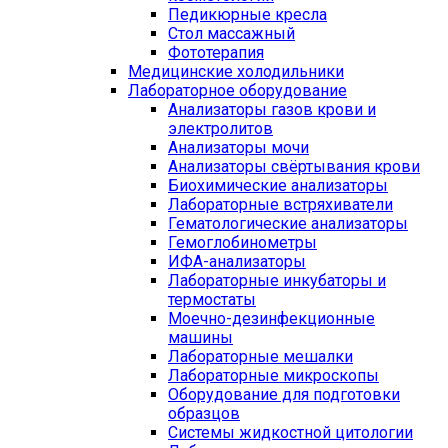
Педикюрные кресла
Стол массажный
Фототерапия
Медицинские холодильники
Лабораторное оборудование
Анализаторы газов крови и
электролитов
Анализаторы мочи
Анализаторы свёртывания крови
Биохимические анализаторы
Лабораторные встряхиватели
Гематологические анализаторы
Гемоглобинометры
ИФА-анализаторы
Лабораторные инкубаторы и
термостаты
Моечно-дезинфекционные
машины
Лабораторные мешалки
Лабораторные микроскопы
Оборудование для подготовки
образцов
Системы жидкостной цитологии