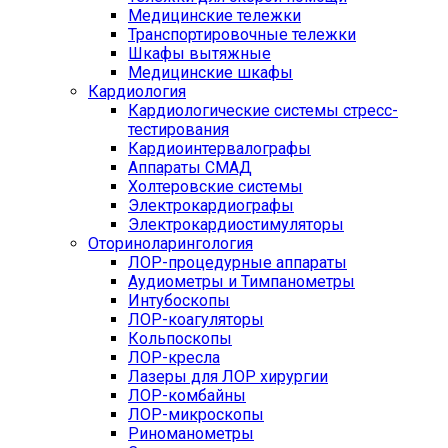
Медицинские тележки
Транспортировочные тележки
Шкафы вытяжные
Медицинские шкафы
Кардиология
Кардиологические системы стресс-
тестирования
Кардиоинтервалографы
Аппараты СМАД
Холтеровские системы
Электрокардиографы
Электрокардиостимуляторы
Оториноларингология
ЛОР-процедурные аппараты
Аудиометры и Тимпанометры
Интубоскопы
ЛОР-коагуляторы
Кольпоскопы
ЛОР-кресла
Лазеры для ЛОР хирургии
ЛОР-комбайны
ЛОР-микроскопы
Риноманометры