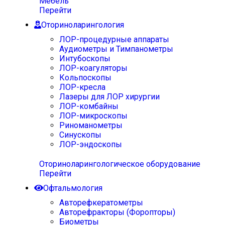
Мебель
Перейти
Оториноларингология
ЛОР-процедурные аппараты
Аудиометры и Тимпанометры
Интубоскопы
ЛОР-коагуляторы
Кольпоскопы
ЛОР-кресла
Лазеры для ЛОР хирургии
ЛОР-комбайны
ЛОР-микроскопы
Риноманометры
Синускопы
ЛОР-эндоскопы
Оториноларингологическое оборудование
Перейти
Офтальмология
Авторефкератометры
Авторефракторы (Форопторы)
Биометры