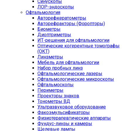
Синускопы
ЛОР-эндоскопы
Офтальмология
Авторефкератометры
Авторефракторы (Форопторы)
Биометры
Диоптриметры
ИТ-решения для офтальмологии
Оптические когерентные томографы
(ОКТ)
Линзметры
Мебель для офтальмологии
Набор пробных линз
Офтальмологические лазеры
Офтальмологические микроскопы
Офтальмоскопы
Периметры
Проекторы знаков
Тонометры ВД
Ультразвуковое оборудование
Факоэмульсификаторы
Физиотерапевтические аппараты
Фундус-линзы и камеры
Щелевые лампы