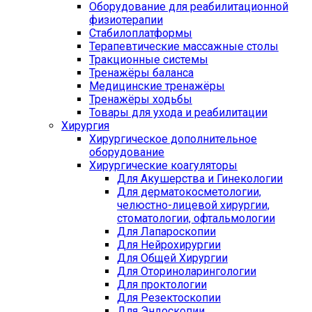
Оборудование для реабилитационной
физиотерапии
Стабилоплатформы
Терапевтические массажные столы
Тракционные системы
Тренажёры баланса
Медицинские тренажёры
Тренажёры ходьбы
Товары для ухода и реабилитации
Хирургия
Хирургическое дополнительное
оборудование
Хирургические коагуляторы
Для Акушерства и Гинекологии
Для дерматокосметологии,
челюстно-лицевой хирургии,
стоматологии, офтальмологии
Для Лапароскопии
Для Нейрохирургии
Для Общей Хирургии
Для Оториноларингологии
Для проктологии
Для Резектоскопии
Для Эндоскопии