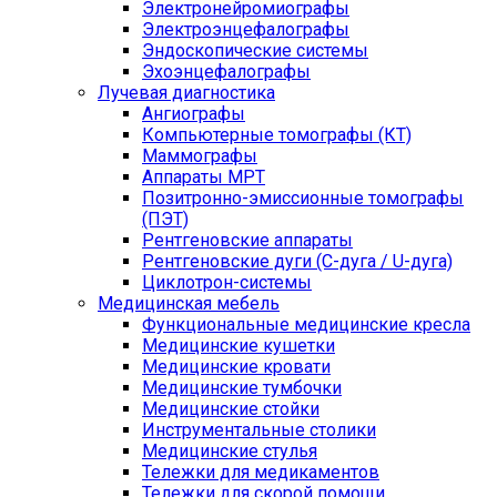
Электронейромиографы
Электроэнцефалографы
Эндоскопические системы
Эхоэнцефалографы
Лучевая диагностика
Ангиографы
Компьютерные томографы (КТ)
Маммографы
Аппараты МРТ
Позитронно-эмиссионные томографы
(ПЭТ)
Рентгеновские аппараты
Рентгеновские дуги (С-дуга / U-дуга)
Циклотрон-системы
Медицинская мебель
Функциональные медицинские кресла
Медицинские кушетки
Медицинские кровати
Медицинские тумбочки
Медицинские стойки
Инструментальные столики
Медицинские стулья
Тележки для медикаментов
Тележки для скорой помощи