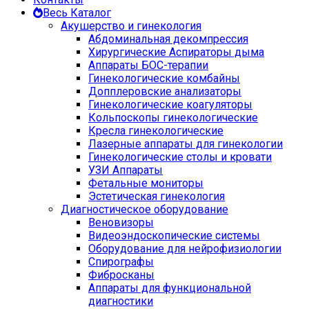
Весь Каталог
Акушерство и гинекология
Абдоминальная декомпрессия
Хирургические Аспираторы дыма
Аппараты БОС-терапии
Гинекологические комбайны
Допплеровские анализаторы
Гинекологические коагуляторы
Кольпоскопы гинекологические
Кресла гинекологические
Лазерные аппараты для гинекологии
Гинекологические столы и кровати
УЗИ Аппараты
Фетальные мониторы
Эстетическая гинекология
Диагностическое оборудование
Веновизоры
Видеоэндоскопические системы
Оборудование для нейрофизиологии
Спирографы
Фибросканы
Аппараты для функциональной
диагностики