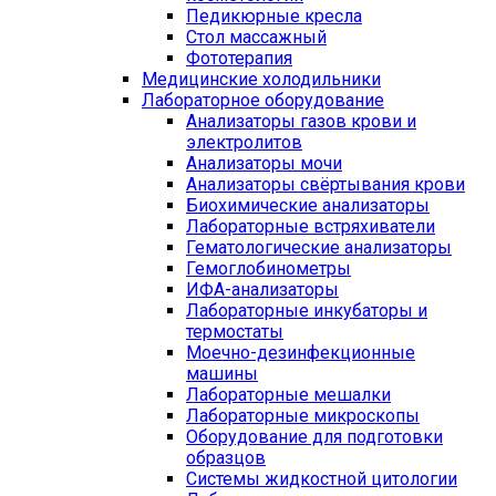
Педикюрные кресла
Стол массажный
Фототерапия
Медицинские холодильники
Лабораторное оборудование
Анализаторы газов крови и
электролитов
Анализаторы мочи
Анализаторы свёртывания крови
Биохимические анализаторы
Лабораторные встряхиватели
Гематологические анализаторы
Гемоглобинометры
ИФА-анализаторы
Лабораторные инкубаторы и
термостаты
Моечно-дезинфекционные
машины
Лабораторные мешалки
Лабораторные микроскопы
Оборудование для подготовки
образцов
Системы жидкостной цитологии