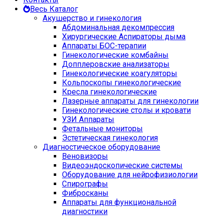
Весь Каталог
Акушерство и гинекология
Абдоминальная декомпрессия
Хирургические Аспираторы дыма
Аппараты БОС-терапии
Гинекологические комбайны
Допплеровские анализаторы
Гинекологические коагуляторы
Кольпоскопы гинекологические
Кресла гинекологические
Лазерные аппараты для гинекологии
Гинекологические столы и кровати
УЗИ Аппараты
Фетальные мониторы
Эстетическая гинекология
Диагностическое оборудование
Веновизоры
Видеоэндоскопические системы
Оборудование для нейрофизиологии
Спирографы
Фибросканы
Аппараты для функциональной
диагностики