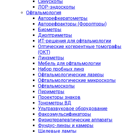
Синускопы
ЛОР-эндоскопы
Офтальмология
Авторефкератометры
Авторефракторы (Форопторы)
Биометры
Диоптриметры
ИТ-решения для офтальмологии
Оптические когерентные томографы
(ОКТ)
Линзметры
Мебель для офтальмологии
Набор пробных линз
Офтальмологические лазеры
Офтальмологические микроскопы
Офтальмоскопы
Периметры
Проекторы знаков
Тонометры ВД
Ультразвуковое оборудование
Факоэмульсификаторы
Физиотерапевтические аппараты
Фундус-линзы и камеры
Щелевые лампы