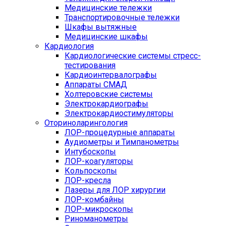
Медицинские тележки
Транспортировочные тележки
Шкафы вытяжные
Медицинские шкафы
Кардиология
Кардиологические системы стресс-
тестирования
Кардиоинтервалографы
Аппараты СМАД
Холтеровские системы
Электрокардиографы
Электрокардиостимуляторы
Оториноларингология
ЛОР-процедурные аппараты
Аудиометры и Тимпанометры
Интубоскопы
ЛОР-коагуляторы
Кольпоскопы
ЛОР-кресла
Лазеры для ЛОР хирургии
ЛОР-комбайны
ЛОР-микроскопы
Риноманометры