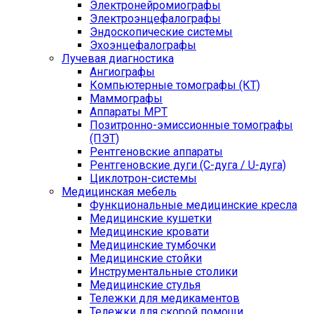
Электронейромиографы
Электроэнцефалографы
Эндоскопические системы
Эхоэнцефалографы
Лучевая диагностика
Ангиографы
Компьютерные томографы (КТ)
Маммографы
Аппараты МРТ
Позитронно-эмиссионные томографы
(ПЭТ)
Рентгеновские аппараты
Рентгеновские дуги (С-дуга / U-дуга)
Циклотрон-системы
Медицинская мебель
Функциональные медицинские кресла
Медицинские кушетки
Медицинские кровати
Медицинские тумбочки
Медицинские стойки
Инструментальные столики
Медицинские стулья
Тележки для медикаментов
Тележки для скорой помощи