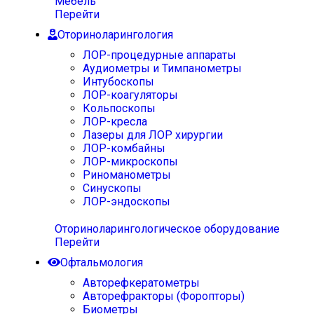
Мебель
Перейти
Оториноларингология
ЛОР-процедурные аппараты
Аудиометры и Тимпанометры
Интубоскопы
ЛОР-коагуляторы
Кольпоскопы
ЛОР-кресла
Лазеры для ЛОР хирургии
ЛОР-комбайны
ЛОР-микроскопы
Риноманометры
Синускопы
ЛОР-эндоскопы
Оториноларингологическое оборудование
Перейти
Офтальмология
Авторефкератометры
Авторефракторы (Форопторы)
Биометры