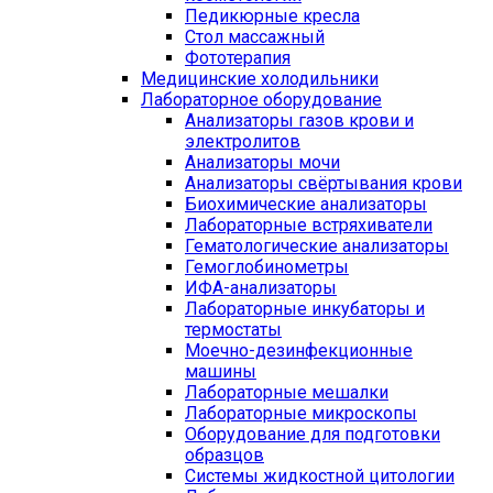
Педикюрные кресла
Стол массажный
Фототерапия
Медицинские холодильники
Лабораторное оборудование
Анализаторы газов крови и
электролитов
Анализаторы мочи
Анализаторы свёртывания крови
Биохимические анализаторы
Лабораторные встряхиватели
Гематологические анализаторы
Гемоглобинометры
ИФА-анализаторы
Лабораторные инкубаторы и
термостаты
Моечно-дезинфекционные
машины
Лабораторные мешалки
Лабораторные микроскопы
Оборудование для подготовки
образцов
Системы жидкостной цитологии