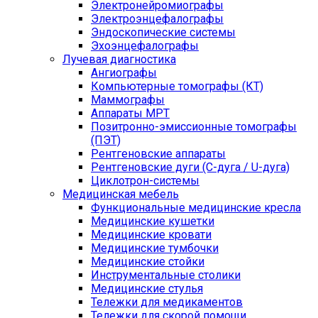
Электронейромиографы
Электроэнцефалографы
Эндоскопические системы
Эхоэнцефалографы
Лучевая диагностика
Ангиографы
Компьютерные томографы (КТ)
Маммографы
Аппараты МРТ
Позитронно-эмиссионные томографы
(ПЭТ)
Рентгеновские аппараты
Рентгеновские дуги (С-дуга / U-дуга)
Циклотрон-системы
Медицинская мебель
Функциональные медицинские кресла
Медицинские кушетки
Медицинские кровати
Медицинские тумбочки
Медицинские стойки
Инструментальные столики
Медицинские стулья
Тележки для медикаментов
Тележки для скорой помощи