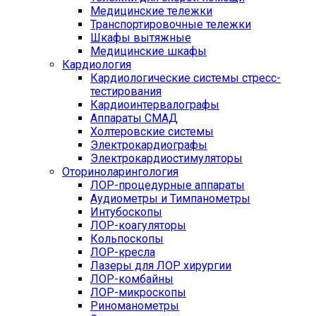
Медицинские тележки
Транспортировочные тележки
Шкафы вытяжные
Медицинские шкафы
Кардиология
Кардиологические системы стресс-
тестирования
Кардиоинтервалографы
Аппараты СМАД
Холтеровские системы
Электрокардиографы
Электрокардиостимуляторы
Оториноларингология
ЛОР-процедурные аппараты
Аудиометры и Тимпанометры
Интубоскопы
ЛОР-коагуляторы
Кольпоскопы
ЛОР-кресла
Лазеры для ЛОР хирургии
ЛОР-комбайны
ЛОР-микроскопы
Риноманометры