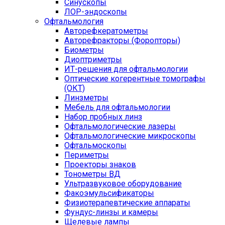
Синускопы
ЛОР-эндоскопы
Офтальмология
Авторефкератометры
Авторефракторы (Форопторы)
Биометры
Диоптриметры
ИТ-решения для офтальмологии
Оптические когерентные томографы
(ОКТ)
Линзметры
Мебель для офтальмологии
Набор пробных линз
Офтальмологические лазеры
Офтальмологические микроскопы
Офтальмоскопы
Периметры
Проекторы знаков
Тонометры ВД
Ультразвуковое оборудование
Факоэмульсификаторы
Физиотерапевтические аппараты
Фундус-линзы и камеры
Щелевые лампы