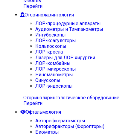
Мебель
Перейти
Оториноларингология
ЛОР-процедурные аппараты
Аудиометры и Тимпанометры
Интубоскопы
ЛОР-коагуляторы
Кольпоскопы
ЛОР-кресла
Лазеры для ЛОР хирургии
ЛОР-комбайны
ЛОР-микроскопы
Риноманометры
Синускопы
ЛОР-эндоскопы
Оториноларингологическое оборудование
Перейти
Офтальмология
Авторефкератометры
Авторефракторы (Форопторы)
Биометры