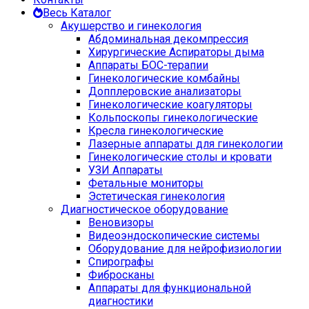
Весь Каталог
Акушерство и гинекология
Абдоминальная декомпрессия
Хирургические Аспираторы дыма
Аппараты БОС-терапии
Гинекологические комбайны
Допплеровские анализаторы
Гинекологические коагуляторы
Кольпоскопы гинекологические
Кресла гинекологические
Лазерные аппараты для гинекологии
Гинекологические столы и кровати
УЗИ Аппараты
Фетальные мониторы
Эстетическая гинекология
Диагностическое оборудование
Веновизоры
Видеоэндоскопические системы
Оборудование для нейрофизиологии
Спирографы
Фибросканы
Аппараты для функциональной
диагностики