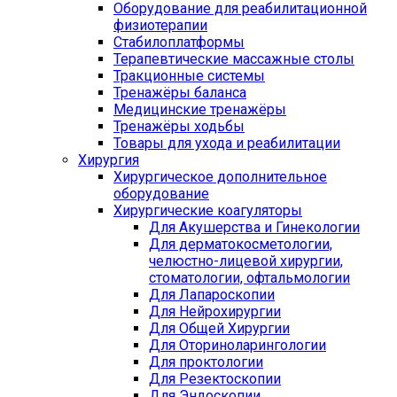
Оборудование для реабилитационной
физиотерапии
Стабилоплатформы
Терапевтические массажные столы
Тракционные системы
Тренажёры баланса
Медицинские тренажёры
Тренажёры ходьбы
Товары для ухода и реабилитации
Хирургия
Хирургическое дополнительное
оборудование
Хирургические коагуляторы
Для Акушерства и Гинекологии
Для дерматокосметологии,
челюстно-лицевой хирургии,
стоматологии, офтальмологии
Для Лапароскопии
Для Нейрохирургии
Для Общей Хирургии
Для Оториноларингологии
Для проктологии
Для Резектоскопии
Для Эндоскопии