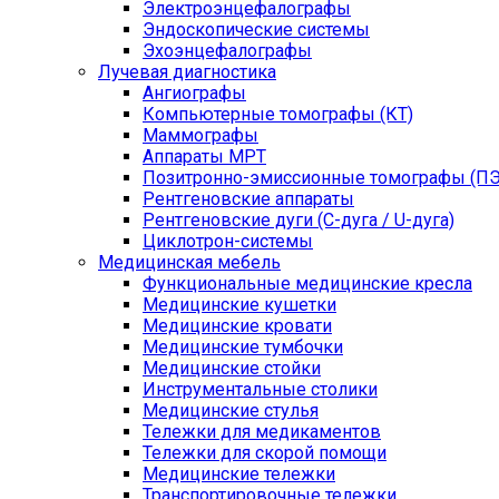
Электроэнцефалографы
Эндоскопические системы
Эхоэнцефалографы
Лучевая диагностика
Ангиографы
Компьютерные томографы (КТ)
Маммографы
Аппараты МРТ
Позитронно-эмиссионные томографы (ПЭ
Рентгеновские аппараты
Рентгеновские дуги (С-дуга / U-дуга)
Циклотрон-системы
Медицинская мебель
Функциональные медицинские кресла
Медицинские кушетки
Медицинские кровати
Медицинские тумбочки
Медицинские стойки
Инструментальные столики
Медицинские стулья
Тележки для медикаментов
Тележки для скорой помощи
Медицинские тележки
Транспортировочные тележки