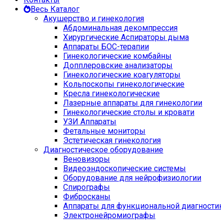
Весь Каталог
Акушерство и гинекология
Абдоминальная декомпрессия
Хирургические Аспираторы дыма
Аппараты БОС-терапии
Гинекологические комбайны
Допплеровские анализаторы
Гинекологические коагуляторы
Кольпоскопы гинекологические
Кресла гинекологические
Лазерные аппараты для гинекологии
Гинекологические столы и кровати
УЗИ Аппараты
Фетальные мониторы
Эстетическая гинекология
Диагностическое оборудование
Веновизоры
Видеоэндоскопические системы
Оборудование для нейрофизиологии
Спирографы
Фибросканы
Аппараты для функциональной диагности
Электронейромиографы