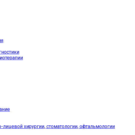
ия
гностики
иотерапии
ание
-лицевой хирургии, стоматологии, офтальмологии