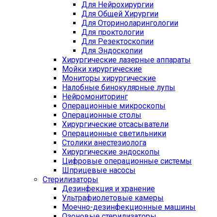
Для Нейрохирургии
Для Общей Хирургии
Для Оториноларингологии
Для проктологии
Для Резектоскопии
Для Эндоскопии
Хирургические лазерные аппараты
Мойки хирургические
Мониторы хирургические
Налобные бинокулярные лупы
Нейромониторинг
Операционные микроскопы
Операционные столы
Хирургические отсасыватели
Операционные светильники
Столики анестезиолога
Хирургические эндоскопы
Цифровые операционные системы
Шприцевые насосы
Стерилизаторы
Дезинфекция и хранение
Ультрафиолетовые камеры
Моечно-дезинфекционные машины
Озоновые стерилизаторы