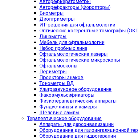
Авторефкератометры
Авторефракторы (Форопторы)
Биометры
Диоптриметры
ИТ-решения для офтальмологии
Оптические когерентные томографы (ОКТ
Линзметры
Мебель для офтальмологии
Набор пробных линз
Офтальмологические лазеры
Офтальмологические микроскопы
Офтальмоскопы
Периметры
Проекторы знаков
Тонометры ВД
Ультразвуковое оборудование
Факоэмульсификаторы
Физиотерапевтические аппараты
Фундус-линзы и камеры
Щелевые лампы
Терапевтическое оборудование
Аппараты для дарсонвализации
Оборудование для галоингаляционной те
Оборудование для гидротерапии