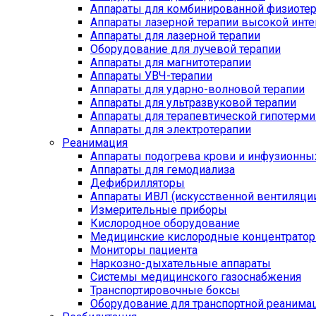
Аппараты для комбинированной физиоте
Аппараты лазерной терапии высокой инт
Аппараты для лазерной терапии
Оборудование для лучевой терапии
Аппараты для магнитотерапии
Аппараты УВЧ-терапии
Аппараты для ударно-волновой терапии
Аппараты для ультразвуковой терапии
Аппараты для терапевтической гипотерми
Аппараты для электротерапии
Реанимация
Аппараты подогрева крови и инфузионны
Аппараты для гемодиализа
Дефибрилляторы
Аппараты ИВЛ (искусственной вентиляции
Измерительные приборы
Кислородное оборудование
Медицинские кислородные концентрато
Мониторы пациента
Наркозно-дыхательные аппараты
Системы медицинского газоснабжения
Транспортировочные боксы
Оборудование для транспортной реанима