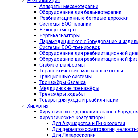
Реабилитация
Аппараты механотерапии
Оборудование для бальнеотерапии
Реабилитационные беговые дорожки
Системы БОС-терапии
Велоэргометры
Вертикализаторы
Парамедицинское оборудование и издел
Системы БОС-тренировок
Оборудование для реабилитационной диа
Оборудование для реабилитационной физ
Стабилоплатформы
Терапевтические массажные столы
Тракционные системы
Тренажёры баланса
Медицинские тренажёры
Тренажёры ходьбы
Товары для ухода и реабилитации
Хирургия
Хирургическое дополнительное оборудов
Хирургические коагуляторы
Для Акушерства и Гинекологии
Для дерматокосметологии, челюстно
Для Лапароскопии