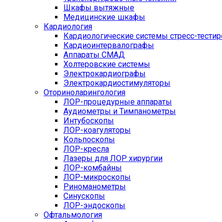
Шкафы вытяжные
Медицинские шкафы
Кардиология
Кардиологические системы стресс-тести
Кардиоинтервалографы
Аппараты СМАД
Холтеровские системы
Электрокардиографы
Электрокардиостимуляторы
Оториноларингология
ЛОР-процедурные аппараты
Аудиометры и Тимпанометры
Интубоскопы
ЛОР-коагуляторы
Кольпоскопы
ЛОР-кресла
Лазеры для ЛОР хирургии
ЛОР-комбайны
ЛОР-микроскопы
Риноманометры
Синускопы
ЛОР-эндоскопы
Офтальмология