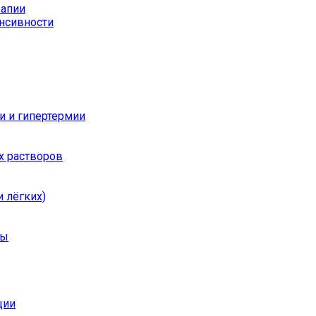
рапии
енсивности
и и гипертермии
х растворов
 лёгких)
ры
ции