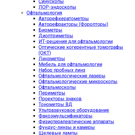
Синускопы
ЛОР-эндоскопы
Офтальмология
Авторефкератометры
Авторефракторы (Форопторы)
Биометры
Диоптриметры
ИТ-решения для офтальмологии
Оптические когерентные томографы
(ОКТ)
Линзметры
Мебель для офтальмологии
Набор пробных линз
Офтальмологические лазеры
Офтальмологические микроскопы
Офтальмоскопы
Периметры
Проекторы знаков
Тонометры ВД
Ультразвуковое оборудование
Факоэмульсификаторы
Физиотерапевтические аппараты
Фундус-линзы и камеры
Щелевые лампы