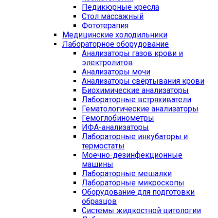
Педикюрные кресла
Стол массажный
Фототерапия
Медицинские холодильники
Лабораторное оборудование
Анализаторы газов крови и
электролитов
Анализаторы мочи
Анализаторы свёртывания крови
Биохимические анализаторы
Лабораторные встряхиватели
Гематологические анализаторы
Гемоглобинометры
ИФА-анализаторы
Лабораторные инкубаторы и
термостаты
Моечно-дезинфекционные
машины
Лабораторные мешалки
Лабораторные микроскопы
Оборудование для подготовки
образцов
Системы жидкостной цитологии