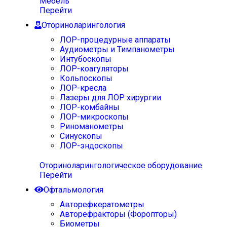
Мебель
Перейти
Оториноларингология
ЛОР-процедурные аппараты
Аудиометры и Тимпанометры
Интубоскопы
ЛОР-коагуляторы
Кольпоскопы
ЛОР-кресла
Лазеры для ЛОР хирургии
ЛОР-комбайны
ЛОР-микроскопы
Риноманометры
Синускопы
ЛОР-эндоскопы
Оториноларингологическое оборудование
Перейти
Офтальмология
Авторефкератометры
Авторефракторы (Форопторы)
Биометры