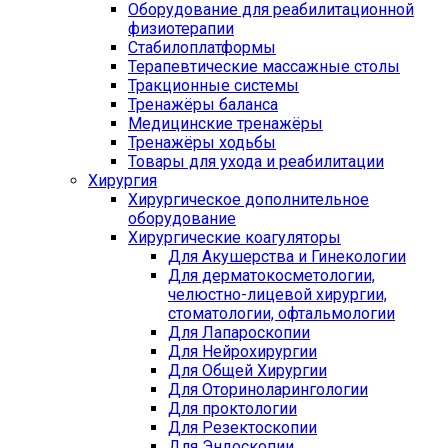
Оборудование для реабилитационной
физиотерапии
Стабилоплатформы
Терапевтические массажные столы
Тракционные системы
Тренажёры баланса
Медицинские тренажёры
Тренажёры ходьбы
Товары для ухода и реабилитации
Хирургия
Хирургическое дополнительное
оборудование
Хирургические коагуляторы
Для Акушерства и Гинекологии
Для дерматокосметологии,
челюстно-лицевой хирургии,
стоматологии, офтальмологии
Для Лапароскопии
Для Нейрохирургии
Для Общей Хирургии
Для Оториноларингологии
Для проктологии
Для Резектоскопии
Для Эндоскопии