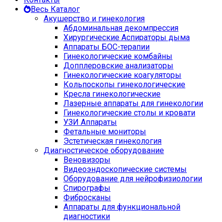
Весь Каталог
Акушерство и гинекология
Абдоминальная декомпрессия
Хирургические Аспираторы дыма
Аппараты БОС-терапии
Гинекологические комбайны
Допплеровские анализаторы
Гинекологические коагуляторы
Кольпоскопы гинекологические
Кресла гинекологические
Лазерные аппараты для гинекологии
Гинекологические столы и кровати
УЗИ Аппараты
Фетальные мониторы
Эстетическая гинекология
Диагностическое оборудование
Веновизоры
Видеоэндоскопические системы
Оборудование для нейрофизиологии
Спирографы
Фибросканы
Аппараты для функциональной
диагностики