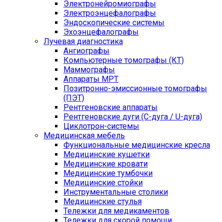
Электронейромиографы
Электроэнцефалографы
Эндоскопические системы
Эхоэнцефалографы
Лучевая диагностика
Ангиографы
Компьютерные томографы (КТ)
Маммографы
Аппараты МРТ
Позитронно-эмиссионные томографы
(ПЭТ)
Рентгеновские аппараты
Рентгеновские дуги (С-дуга / U-дуга)
Циклотрон-системы
Медицинская мебель
Функциональные медицинские кресла
Медицинские кушетки
Медицинские кровати
Медицинские тумбочки
Медицинские стойки
Инструментальные столики
Медицинские стулья
Тележки для медикаментов
Тележки для скорой помощи