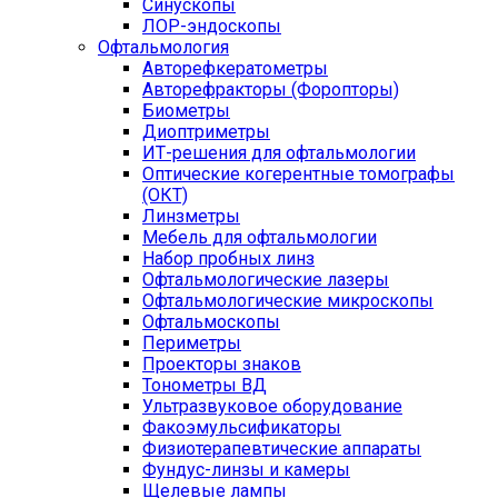
Синускопы
ЛОР-эндоскопы
Офтальмология
Авторефкератометры
Авторефракторы (Форопторы)
Биометры
Диоптриметры
ИТ-решения для офтальмологии
Оптические когерентные томографы
(ОКТ)
Линзметры
Мебель для офтальмологии
Набор пробных линз
Офтальмологические лазеры
Офтальмологические микроскопы
Офтальмоскопы
Периметры
Проекторы знаков
Тонометры ВД
Ультразвуковое оборудование
Факоэмульсификаторы
Физиотерапевтические аппараты
Фундус-линзы и камеры
Щелевые лампы