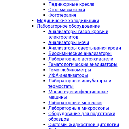
Педикюрные кресла
Стол массажный
Фототерапия
Медицинские холодильники
Лабораторное оборудование
Анализаторы газов крови и
электролитов
Анализаторы мочи
Анализаторы свёртывания крови
Биохимические анализаторы
Лабораторные встряхиватели
Гематологические анализаторы
Гемоглобинометры
ИФА-анализаторы
Лабораторные инкубаторы и
термостаты
Моечно-дезинфекционные
машины
Лабораторные мешалки
Лабораторные микроскопы
Оборудование для подготовки
образцов
Системы жидкостной цитологии