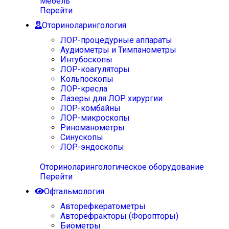
Мебель
Перейти
Оториноларингология
ЛОР-процедурные аппараты
Аудиометры и Тимпанометры
Интубоскопы
ЛОР-коагуляторы
Кольпоскопы
ЛОР-кресла
Лазеры для ЛОР хирургии
ЛОР-комбайны
ЛОР-микроскопы
Риноманометры
Синускопы
ЛОР-эндоскопы
Оториноларингологическое оборудование
Перейти
Офтальмология
Авторефкератометры
Авторефракторы (Форопторы)
Биометры