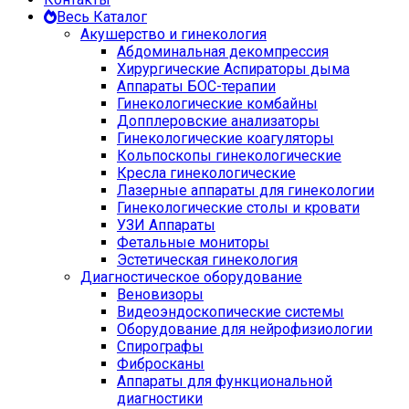
Весь Каталог
Акушерство и гинекология
Абдоминальная декомпрессия
Хирургические Аспираторы дыма
Аппараты БОС-терапии
Гинекологические комбайны
Допплеровские анализаторы
Гинекологические коагуляторы
Кольпоскопы гинекологические
Кресла гинекологические
Лазерные аппараты для гинекологии
Гинекологические столы и кровати
УЗИ Аппараты
Фетальные мониторы
Эстетическая гинекология
Диагностическое оборудование
Веновизоры
Видеоэндоскопические системы
Оборудование для нейрофизиологии
Спирографы
Фибросканы
Аппараты для функциональной
диагностики