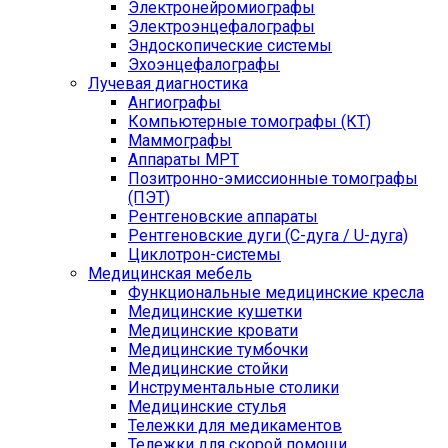
Электронейромиографы
Электроэнцефалографы
Эндоскопические системы
Эхоэнцефалографы
Лучевая диагностика
Ангиографы
Компьютерные томографы (КТ)
Маммографы
Аппараты МРТ
Позитронно-эмиссионные томографы
(ПЭТ)
Рентгеновские аппараты
Рентгеновские дуги (С-дуга / U-дуга)
Циклотрон-системы
Медицинская мебель
Функциональные медицинские кресла
Медицинские кушетки
Медицинские кровати
Медицинские тумбочки
Медицинские стойки
Инструментальные столики
Медицинские стулья
Тележки для медикаментов
Тележки для скорой помощи