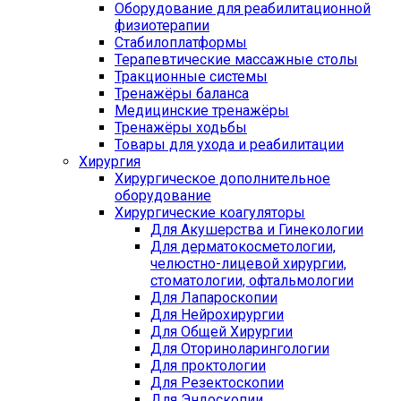
Оборудование для реабилитационной
физиотерапии
Стабилоплатформы
Терапевтические массажные столы
Тракционные системы
Тренажёры баланса
Медицинские тренажёры
Тренажёры ходьбы
Товары для ухода и реабилитации
Хирургия
Хирургическое дополнительное
оборудование
Хирургические коагуляторы
Для Акушерства и Гинекологии
Для дерматокосметологии,
челюстно-лицевой хирургии,
стоматологии, офтальмологии
Для Лапароскопии
Для Нейрохирургии
Для Общей Хирургии
Для Оториноларингологии
Для проктологии
Для Резектоскопии
Для Эндоскопии