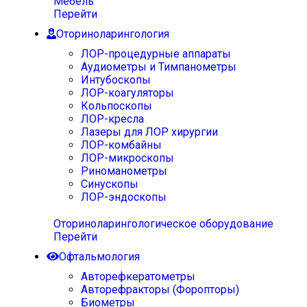
Мебель
Перейти
Оториноларингология
ЛОР-процедурные аппараты
Аудиометры и Тимпанометры
Интубоскопы
ЛОР-коагуляторы
Кольпоскопы
ЛОР-кресла
Лазеры для ЛОР хирургии
ЛОР-комбайны
ЛОР-микроскопы
Риноманометры
Синускопы
ЛОР-эндоскопы
Оториноларингологическое оборудование
Перейти
Офтальмология
Авторефкератометры
Авторефракторы (Форопторы)
Биометры