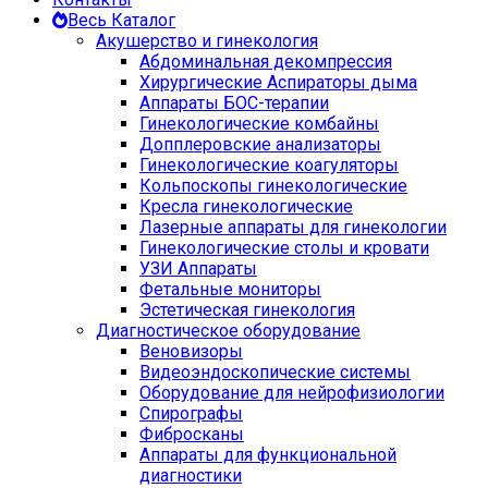
Весь Каталог
Акушерство и гинекология
Абдоминальная декомпрессия
Хирургические Аспираторы дыма
Аппараты БОС-терапии
Гинекологические комбайны
Допплеровские анализаторы
Гинекологические коагуляторы
Кольпоскопы гинекологические
Кресла гинекологические
Лазерные аппараты для гинекологии
Гинекологические столы и кровати
УЗИ Аппараты
Фетальные мониторы
Эстетическая гинекология
Диагностическое оборудование
Веновизоры
Видеоэндоскопические системы
Оборудование для нейрофизиологии
Спирографы
Фибросканы
Аппараты для функциональной
диагностики