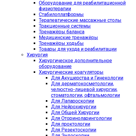
Оборудование для реабилитационной
физиотерапии
Стабилоплатформы
Терапевтические массажные столы
Тракционные системы
Тренажёры баланса
Медицинские тренажёры
Тренажёры ходьбы
Товары для ухода и реабилитации
Хирургия
Хирургическое дополнительное
оборудование
Хирургические коагуляторы
Для Акушерства и Гинекологии
Для дерматокосметологии,
челюстно-лицевой хирургии,
стоматологии, офтальмологии
Для Лапароскопии
Для Нейрохирургии
Для Общей Хирургии
Для Оториноларингологии
Для проктологии
Для Резектоскопии
Для Эндоскопии