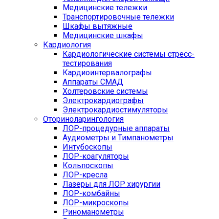
Медицинские тележки
Транспортировочные тележки
Шкафы вытяжные
Медицинские шкафы
Кардиология
Кардиологические системы стресс-
тестирования
Кардиоинтервалографы
Аппараты СМАД
Холтеровские системы
Электрокардиографы
Электрокардиостимуляторы
Оториноларингология
ЛОР-процедурные аппараты
Аудиометры и Тимпанометры
Интубоскопы
ЛОР-коагуляторы
Кольпоскопы
ЛОР-кресла
Лазеры для ЛОР хирургии
ЛОР-комбайны
ЛОР-микроскопы
Риноманометры