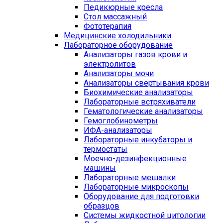
Педикюрные кресла
Стол массажный
Фототерапия
Медицинские холодильники
Лабораторное оборудование
Анализаторы газов крови и
электролитов
Анализаторы мочи
Анализаторы свёртывания крови
Биохимические анализаторы
Лабораторные встряхиватели
Гематологические анализаторы
Гемоглобинометры
ИФА-анализаторы
Лабораторные инкубаторы и
термостаты
Моечно-дезинфекционные
машины
Лабораторные мешалки
Лабораторные микроскопы
Оборудование для подготовки
образцов
Системы жидкостной цитологии