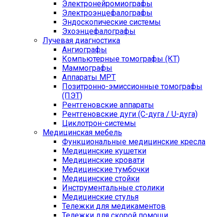
Электронейромиографы
Электроэнцефалографы
Эндоскопические системы
Эхоэнцефалографы
Лучевая диагностика
Ангиографы
Компьютерные томографы (КТ)
Маммографы
Аппараты МРТ
Позитронно-эмиссионные томографы
(ПЭТ)
Рентгеновские аппараты
Рентгеновские дуги (С-дуга / U-дуга)
Циклотрон-системы
Медицинская мебель
Функциональные медицинские кресла
Медицинские кушетки
Медицинские кровати
Медицинские тумбочки
Медицинские стойки
Инструментальные столики
Медицинские стулья
Тележки для медикаментов
Тележки для скорой помощи