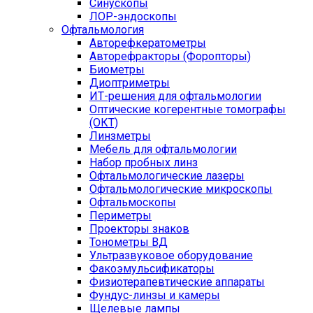
Синускопы
ЛОР-эндоскопы
Офтальмология
Авторефкератометры
Авторефракторы (Форопторы)
Биометры
Диоптриметры
ИТ-решения для офтальмологии
Оптические когерентные томографы
(ОКТ)
Линзметры
Мебель для офтальмологии
Набор пробных линз
Офтальмологические лазеры
Офтальмологические микроскопы
Офтальмоскопы
Периметры
Проекторы знаков
Тонометры ВД
Ультразвуковое оборудование
Факоэмульсификаторы
Физиотерапевтические аппараты
Фундус-линзы и камеры
Щелевые лампы