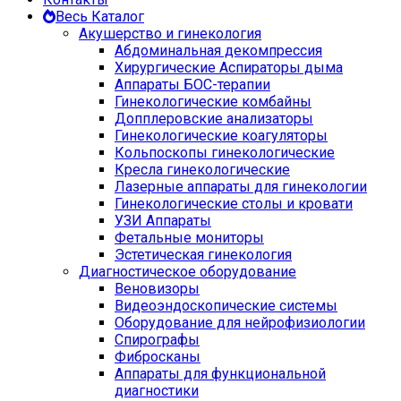
Весь Каталог
Акушерство и гинекология
Абдоминальная декомпрессия
Хирургические Аспираторы дыма
Аппараты БОС-терапии
Гинекологические комбайны
Допплеровские анализаторы
Гинекологические коагуляторы
Кольпоскопы гинекологические
Кресла гинекологические
Лазерные аппараты для гинекологии
Гинекологические столы и кровати
УЗИ Аппараты
Фетальные мониторы
Эстетическая гинекология
Диагностическое оборудование
Веновизоры
Видеоэндоскопические системы
Оборудование для нейрофизиологии
Спирографы
Фибросканы
Аппараты для функциональной
диагностики