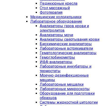
Педикюрные кресла
Стол массажный
Фототерапия
Медицинские холодильники
Лабораторное оборудование
Анализаторы газов крови и
электролитов
Анализаторы мочи
Анализаторы свёртывания крови
Биохимические анализаторы
Лабораторные встряхиватели
Гематологические анализаторы
Гемоглобинометры
ИФА-анализаторы
Лабораторные инкубаторы и
термостаты
Моечно-дезинфекционные
машины
Лабораторные мешалки
Лабораторные микроскопы
Оборудование для подготовки
образцов
Системы жидкостной цитологии