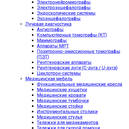
Электронейромиографы
Электроэнцефалографы
Эндоскопические системы
Эхоэнцефалографы
Лучевая диагностика
Ангиографы
Компьютерные томографы (КТ)
Маммографы
Аппараты МРТ
Позитронно-эмиссионные томографы
(ПЭТ)
Рентгеновские аппараты
Рентгеновские дуги (С-дуга / U-дуга)
Циклотрон-системы
Медицинская мебель
Функциональные медицинские кресла
Медицинские кушетки
Медицинские кровати
Медицинские тумбочки
Медицинские стойки
Инструментальные столики
Медицинские стулья
Тележки для медикаментов
Тележки для скорой помощи