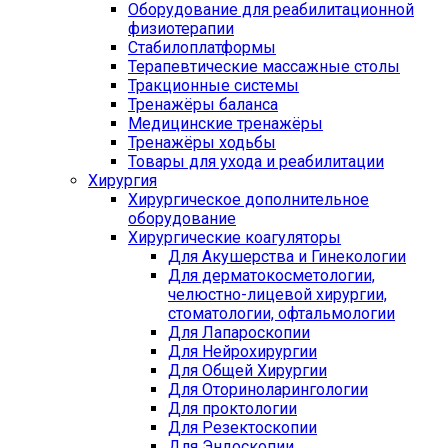
Оборудование для реабилитационной
физиотерапии
Стабилоплатформы
Терапевтические массажные столы
Тракционные системы
Тренажёры баланса
Медицинские тренажёры
Тренажёры ходьбы
Товары для ухода и реабилитации
Хирургия
Хирургическое дополнительное
оборудование
Хирургические коагуляторы
Для Акушерства и Гинекологии
Для дерматокосметологии,
челюстно-лицевой хирургии,
стоматологии, офтальмологии
Для Лапароскопии
Для Нейрохирургии
Для Общей Хирургии
Для Оториноларингологии
Для проктологии
Для Резектоскопии
Для Эндоскопии