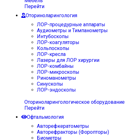
Мебель
Перейти
Оториноларингология
ЛОР-процедурные аппараты
Аудиометры и Тимпанометры
Интубоскопы
ЛОР-коагуляторы
Кольпоскопы
ЛОР-кресла
Лазеры для ЛОР хирургии
ЛОР-комбайны
ЛОР-микроскопы
Риноманометры
Синускопы
ЛОР-эндоскопы
Оториноларингологическое оборудование
Перейти
Офтальмология
Авторефкератометры
Авторефракторы (Форопторы)
Биометры