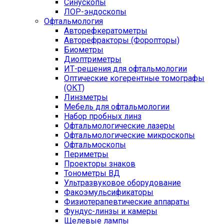
Синускопы
ЛОР-эндоскопы
Офтальмология
Авторефкератометры
Авторефракторы (Форопторы)
Биометры
Диоптриметры
ИТ-решения для офтальмологии
Оптические когерентные томографы
(ОКТ)
Линзметры
Мебель для офтальмологии
Набор пробных линз
Офтальмологические лазеры
Офтальмологические микроскопы
Офтальмоскопы
Периметры
Проекторы знаков
Тонометры ВД
Ультразвуковое оборудование
Факоэмульсификаторы
Физиотерапевтические аппараты
Фундус-линзы и камеры
Щелевые лампы